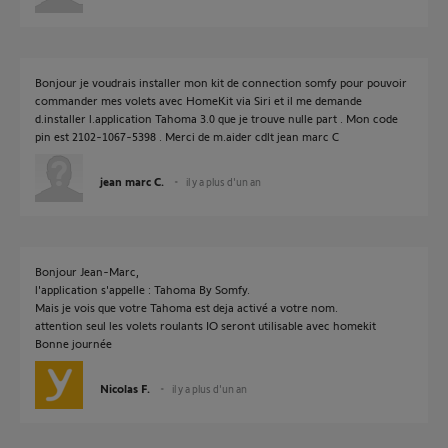
Bonjour je voudrais installer mon kit de connection somfy pour pouvoir
commander mes volets avec HomeKit via Siri et il me demande
d.installer l.application Tahoma 3.0 que je trouve nulle part . Mon code
pin est 2102-1067-5398 . Merci de m.aider cdlt jean marc C
jean marc C.
il y a plus d'un an
Bonjour Jean-Marc,
l'application s'appelle : Tahoma By Somfy.
Mais je vois que votre Tahoma est deja activé a votre nom.
attention seul les volets roulants IO seront utilisable avec homekit
Bonne journée
Nicolas F.
il y a plus d'un an