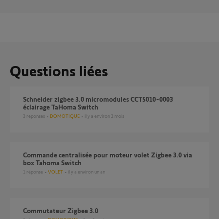
Questions liées
Schneider zigbee 3.0 micromodules CCT5010-0003
éclairage TaHoma Switch
3
réponses
DOMOTIQUE
il y a environ 2 mois
Commande centralisée pour moteur volet Zigbee 3.0 via
box Tahoma Switch
1
réponse
VOLET
il y a environ un an
Commutateur Zigbee 3.0