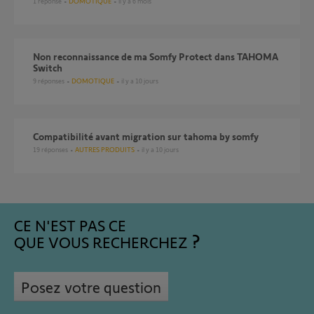
1
réponse
DOMOTIQUE
il y a 6 mois
Non reconnaissance de ma Somfy Protect dans TAHOMA
Switch
9
réponses
DOMOTIQUE
il y a 10 jours
compatibilité avant migration sur tahoma by somfy
19
réponses
AUTRES PRODUITS
il y a 10 jours
CE N'EST PAS CE
QUE VOUS RECHERCHEZ
Posez votre question