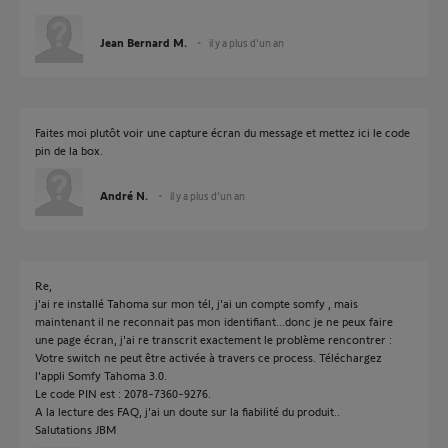
Jean Bernard M.
il y a plus d'un an
Faites moi plutôt voir une capture écran du message et mettez ici le code
pin de la box.
André N.
il y a plus d'un an
Re,
j'ai re installé Tahoma sur mon tél, j'ai un compte somfy , mais
maintenant il ne reconnait pas mon identifiant...donc je ne peux faire
une page écran, j'ai re transcrit exactement le problème rencontrer :
Votre switch ne peut être activée à travers ce process. Téléchargez
l'appli Somfy Tahoma 3.0.
Le code PIN est : 2078-7360-9276.
A la lecture des FAQ, j'ai un doute sur la fiabilité du produit..
Salutations JBM