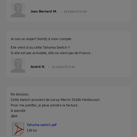
Jean Bernard M.
il y a plus d'un an
Je suis un expert Somfy à mon compte.
Elle vient d ou cette Tahoma Switch ?
Si elle est pas activable, elle ne vient pas de France…
André N.
il y a plus d'un an
Re bonjour,
Cette Switch provient de Leroy Merlin 54184 Heillecourt.
Pour me justifier, je peux joindre la facture..
A bientôt
JBM
Tahoma switch.pdf
130 ko