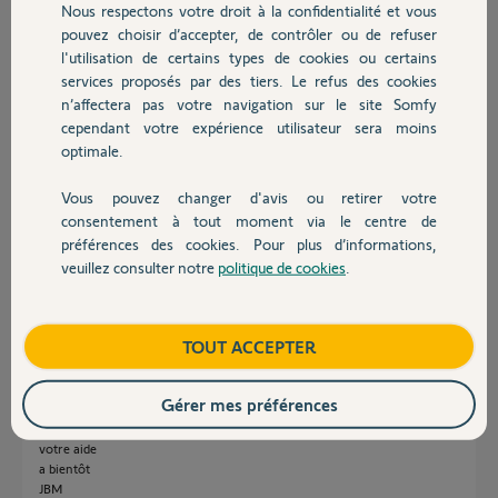
Participer au fil de discussion
Nous respectons votre droit à la confidentialité et vous
Chauffage
pouvez choisir d’accepter, de contrôler ou de refuser
l'utilisation de certains types de cookies ou certains
services proposés par des tiers. Le refus des cookies
Autres produits
Réponses
n’affectera pas votre navigation sur le site Somfy
cependant votre expérience utilisateur sera moins
optimale.
bonjour,
Vous pouvez changer d'avis ou retirer votre
c'est bien celle là ?
Devis avec un pro
https://play.google.com/store/apps/details?id=com.somfy.h...
consentement à tout moment via le centre de
préférences des cookies. Pour plus d’informations,
veuillez consulter notre
politique de cookies
.
André N.
il y a plus d'un an
Contact
Boutique
TOUT ACCEPTER
Bonjour,
J'ai effectivement téléchargé cette appli qui donne le résultat décrit dans
Gérer mes préférences
ma question précédente.
question : vous représenter Somfy ou un dépanneur bénévole. Merci de
votre aide
a bientôt
JBM