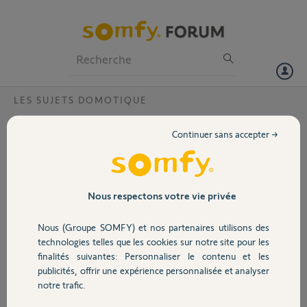
Particuliers
Professionnels
Forum
LES SUJETS DOMOTIQUE
Volet
somfy tahoma 3.0 ?
Continuer sans accepter →
Bonjour,
Portail
Achat le lundi 4 novembre de la switch, et téléchargé l'application
Tahoma par Somfy sous Android. Après avoir renseigné le code PIN il
est indiqué : Votre switch ne peut être activée à travers ce process.
Garage
Nous respectons votre vie privée
Téléchargez l'appli Somfy Tahoma 3.0. Dans Play store, je ne trouve
pas cette appli ou dois je utiliser Tahoma pro ?
Nous (Groupe SOMFY) et nos partenaires utilisons des
Merci,
Sécurité
technologies telles que les cookies sur notre site pour les
Cordialement
finalités suivantes: Personnaliser le contenu et les
publicités, offrir une expérience personnalisée et analyser
Domotique
Jean Bernard M.
notre trafic.
il y a presque 2 ans