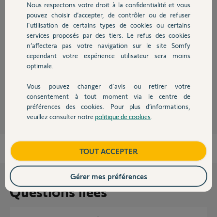
Nous respectons votre droit à la confidentialité et vous
Chauffage
pouvez choisir d’accepter, de contrôler ou de refuser
Réponses
l'utilisation de certains types de cookies ou certains
services proposés par des tiers. Le refus des cookies
Autres produits
n’affectera pas votre navigation sur le site Somfy
Bonjour
cependant votre expérience utilisateur sera moins
Regardez le tuto de la Livebox 5 ça doit y ressembler
optimale.
https://somfy.engagement.dimelo.com/files/attachments/b9f...
Vous pouvez changer d'avis ou retirer votre
Devis avec un pro
JACKY M.
il y a plus d'un an
consentement à tout moment via le centre de
préférences des cookies. Pour plus d’informations,
veuillez consulter notre
politique de cookies
.
Contact
Boutique
TOUT ACCEPTER
Gérer mes préférences
Questions liées