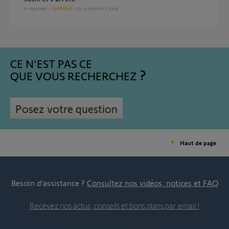
4
réponses
GARAGE
il y a environ 2 mois
CE N'EST PAS CE
QUE VOUS RECHERCHEZ
Posez votre question
Haut de page
Besoin d’assistance ?
Consultez nos vidéos, notices et FAQ
Recevez nos actus, conseils et bons plans par email !