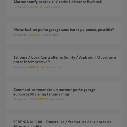
alarme somfy protexial / accès à distance livebox6
16
réponses
SÉCURITÉ
il y a 21 jours
Motorisation porte garage sans barre palpeuse, possible?
9
réponses
GARAGE
il y a 28 jours
Tahoma / Lock Controller io Somfy / Android - Ouverture
porte intempestive ?
3
réponses
DOMOTIQUE
il y a 5 mois
Comment commander un moteur porte garage
europro700 via ma tahoma mini
19
réponses
DOMOTIQUE
il y a 2 mois
SERENIA io 1100 - Ouverture / fermeture de la porte de
30cm et s'arrête