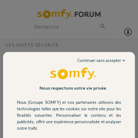
Particuliers
Professionnels
Forum
LES SUJETS SÉCURITÉ
Volet
Bonjour, Comment ouvre t on les ports sur
Continuer sans accepter →
une live box 6?
Portail
Bonjour, j'ai besoin d'ouvrir les ports 80 et 443 et ne sais pas
comment procéder avec une live box 6 d'orange.
Garage
Merci de m'indiquer une procédure .
Nous respectons votre vie privée
Merci,
Nous (Groupe SOMFY) et nos partenaires utilisons des
Sécurité
technologies telles que les cookies sur notre site pour les
louis L.
finalités suivantes: Personnaliser le contenu et les
il y a plus d'un an
publicités, offrir une expérience personnalisée et analyser
Domotique
Participer au fil de discussion
notre trafic.