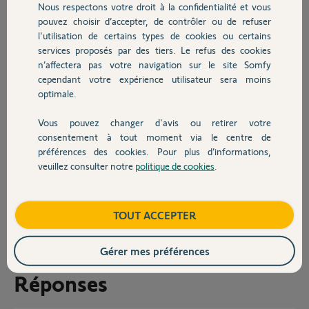
Nous respectons votre droit à la confidentialité et vous
Chauffage
mais ne reçoit pas de mail pour poursuivre l'inscription (pas plus dans
pouvez choisir d’accepter, de contrôler ou de refuser
les spams).
l'utilisation de certains types de cookies ou certains
Ce matin, je recommence la manip.
services proposés par des tiers. Le refus des cookies
Autres produits
Le logiciel me dit que le nom de sous-domaine est en cours de
n’affectera pas votre navigation sur le site Somfy
validation ... j'essaye donc avec un autre. Mais toujours pas de mail
cependant votre expérience utilisateur sera moins
pour permettre de valider l'inscription.
optimale.
Que dois-je faire ?
Vous pouvez changer d'avis ou retirer votre
Devis avec un pro
Merci pour toute info que vous pourriez me donner,
consentement à tout moment via le centre de
Cordialement,
préférences des cookies. Pour plus d’informations,
Etienne M.
veuillez consulter notre
politique de cookies
.
Contact
Etienne M.
il y a plus d'un an
Boutique
TOUT ACCEPTER
Participer au fil de discussion
Gérer mes préférences
Réponses