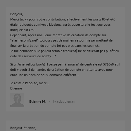
Bonjour,
Merci Jacky pour votre contribution, effectivement les ports 80 et 443
étaient bloqués au niveau Livebox, après ouverture le test que vous
indiquez est OK.
Cependant, après une 3ème tentative de création de compte sur
"alarmesomfy.net" toujours pas de mail en retour me permettant de
finaliser la création du compte (et pas plus dans les spams)...
Je me demande si le pb (qui semble fréquent) ne se situerait pas plutôt du
côté des serveurs de somfy... ?
Si un/une yellow boy/girl passe par là, mon n° de centrale est 571040 et il
doit y avoir 3 demandes de création de compte en attente avec pour
chacune un nom de sous-domaine différent...
Je reste à l'écoute, merci,
Etienne
Etienne M.
il y a plus d'un an
Bonjour Etienne,