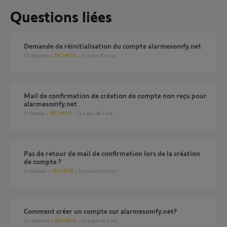
Questions liées
Demande de réinitialisation du compte alarmesomfy.net
17
réponses
SÉCURITÉ
il y a plus d'un an
Mail de confirmation de création de compte non reçu pour
alarmesomfy.net
1
réponse
SÉCURITÉ
il y a plus de 2 ans
Pas de retour de mail de confirmation lors de la création
de compte ?
2
réponses
SÉCURITÉ
il y a environ 2 ans
Comment créer un compte sur alarmesomfy.net?
21
réponses
SÉCURITÉ
il y a plus de 2 ans