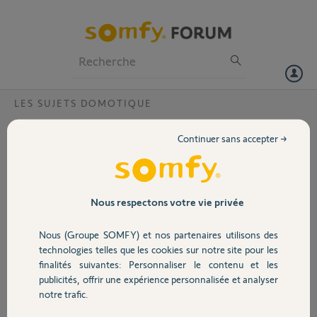
Particuliers
Professionnels
Forum
LES SUJETS DOMOTIQUE
Volet
Scénarios non récupérés par Alexa
Continuer sans accepter →
Bonjour,
Portail
J'ai deux installations distinctes Tahoma switch / Alexa / volets
roulants.
Garage
Nous respectons votre vie privée
Sur une configuration, aucune scène (scénario) n'est récupérée,
Nous (Groupe SOMFY) et nos partenaires utilisons des
contrairement à l'autre.
Sécurité
technologies telles que les cookies sur notre site pour les
La seule différence concerne le type d'équipements. Tous les
finalités suivantes: Personnaliser le contenu et les
matériels sont à jour logiciellement.
publicités, offrir une expérience personnalisée et analyser
Domotique
notre trafic.
Configuration 1 :
Volets Oximo IO -> toutes les scènes sont récupérées et gérables par