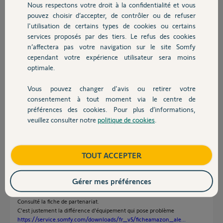
Nous respectons votre droit à la confidentialité et vous
Chauffage
Alexa
pouvez choisir d’accepter, de contrôler ou de refuser
l'utilisation de certains types de cookies ou certains
Configuration 2 :
Volets solaire S&SO RS100 IO -> seuls les volets individuellement
services proposés par des tiers. Le refus des cookies
Autres produits
sont détectés, aucun scène n'est détectée. Aucune action n'est
n’affectera pas votre navigation sur le site Somfy
possible sur un scénario de fait.
cependant votre expérience utilisateur sera moins
optimale.
Merci
Vous pouvez changer d'avis ou retirer votre
Devis avec un pro
Cédric
consentement à tout moment via le centre de
il y a plus d'un an
préférences des cookies. Pour plus d’informations,
Participer au fil de discussion
veuillez consulter notre
politique de cookies
.
Contact
Boutique
TOUT ACCEPTER
Réponses
Gérer mes préférences
Bonsoir Cédric
Consulté la fiche de partenariat.
C'est justement la différence d'équipement qui pose problème
https://service.somfy.com/downloads/fr_v5/ficheamazon_ale...