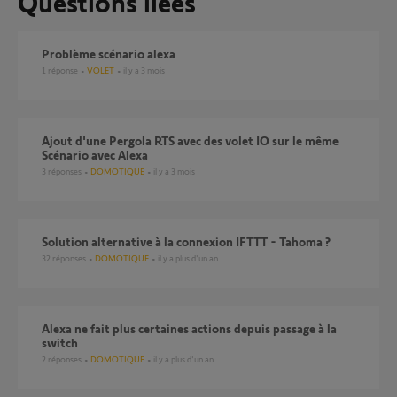
Questions liées
Problème scénario alexa
1
réponse
VOLET
il y a 3 mois
Ajout d'une Pergola RTS avec des volet IO sur le même
Scénario avec Alexa
3
réponses
DOMOTIQUE
il y a 3 mois
Solution alternative à la connexion IFTTT - Tahoma ?
32
réponses
DOMOTIQUE
il y a plus d'un an
Alexa ne fait plus certaines actions depuis passage à la
switch
2
réponses
DOMOTIQUE
il y a plus d'un an