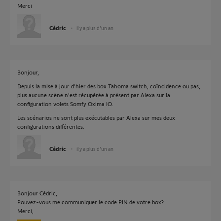
Merci
Cédric
il y a plus d'un an
Bonjour,
Depuis la mise à jour d'hier des box Tahoma switch, coïncidence ou pas,
plus aucune scène n'est récupérée à présent par Alexa sur la
configuration volets Somfy Oxima IO.
Les scénarios ne sont plus exécutables par Alexa sur mes deux
configurations différentes.
Cédric
il y a plus d'un an
Bonjour Cédric,
Pouvez-vous me communiquer le code PIN de votre box?
Merci,