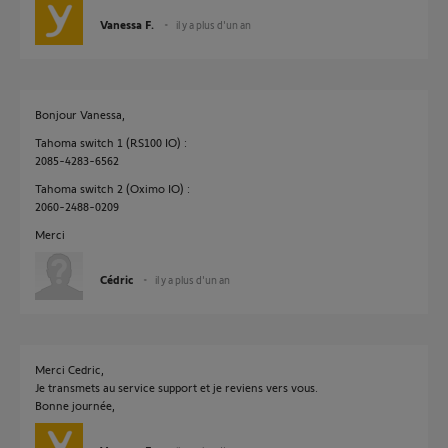
Vanessa F.
il y a plus d'un an
Bonjour Vanessa,
Tahoma switch 1 (RS100 IO) :
2085-4283-6562
Tahoma switch 2 (Oximo IO) :
2060-2488-0209
Merci
Cédric
il y a plus d'un an
Merci Cedric,
Je transmets au service support et je reviens vers vous.
Bonne journée,