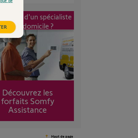
tique de
vention d'un spécialiste
à mon domicile ?
TER
Découvrez les
forfaits Somfy
Assistance
Haut de page