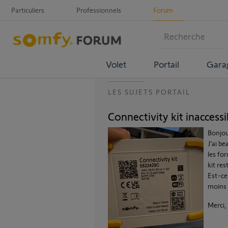
Particuliers
Professionnels
Forum
Volet
Portail
Gara
LES SUJETS PORTAIL
Connectivity kit inaccessi
Bonjou
J’ai b
les fo
kit res
Est-ce 
moins d
Merci,