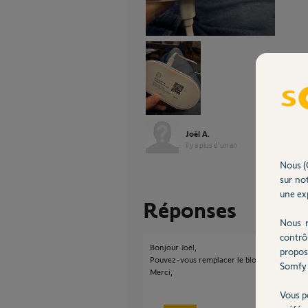
Joël A.
il y a plus d'un an
Nous (
sur not
une exp
Réponses
Nous r
contrô
Bonjour Joël,
propos
Pouvez-vous remplacer le bloc alimentation 
Somfy 
Merci,
Vous p