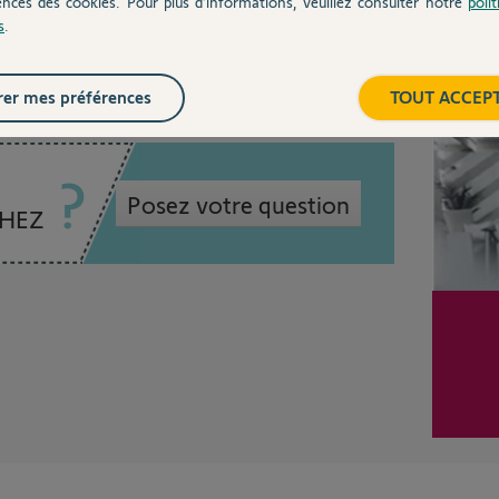
ences des cookies. Pour plus d’informations, veuillez consulter notre
poli
s
.
 an
Inter
er mes préférences
TOUT ACCEP
Posez votre question
CHEZ