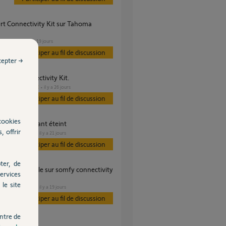
VOLET
il y a 19 jours
s
Participer au fil de discussion
cepter →
age sur Connectivity Kit.
DOMOTIQUE
il y a 26 jours
es
Participer au fil de discussion
cookies
tivity kit voyant éteint
, offrir
DOMOTIQUE
il y a 21 jours
Participer au fil de discussion
ter, de
ervices
le site
DOMOTIQUE
il y a 19 jours
Participer au fil de discussion
ntre de