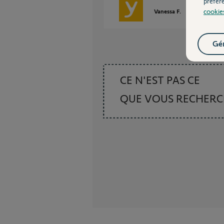
préfér
cookie
Vanessa F.
il y a plus d'un
Gér
CE N'EST PAS CE
QUE VOUS RECHER