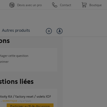
Devis avec un pro
Contact
Boutique
Autres produits
ons
tager cette question
primer
tions liées
tivity Kit / factory reset / volets IO?
DOMOTIQUE
il y a 7 jours
s
Participer au fil de discussion