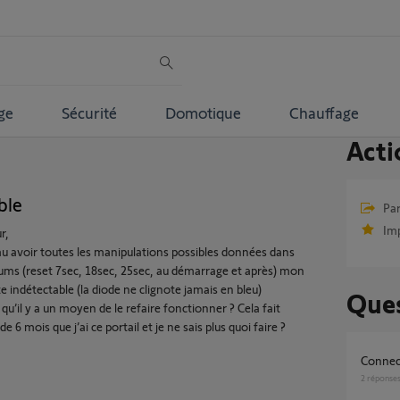
ge
Sécurité
Domotique
Chauffage
Acti
ble
Par
Im
r,
eau avoir toutes les manipulations possibles données dans
rums (reset 7sec, 18sec, 25sec, au démarrage et après) mon
te indétectable (la diode ne clignote jamais en bleu)
Ques
qu’il y a un moyen de le refaire fonctionner ? Cela fait
e 6 mois que j’ai ce portail et je ne sais plus quoi faire ?
Connec
2
réponse