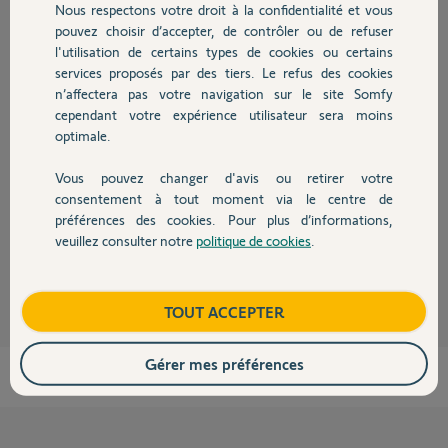
Nous respectons votre droit à la confidentialité et vous
Chauffage
Participer au fil de discussion
pouvez choisir d’accepter, de contrôler ou de refuser
l'utilisation de certains types de cookies ou certains
services proposés par des tiers. Le refus des cookies
Autres produits
Réponses
n’affectera pas votre navigation sur le site Somfy
cependant votre expérience utilisateur sera moins
optimale.
Bonjour J,
Vous pouvez changer d'avis ou retirer votre
Je vous confirme avoir transferer votre tahoma sur le compte
Devis avec un pro
consentement à tout moment via le centre de
@gmail.com
bonne journée
préférences des cookies. Pour plus d’informations,
veuillez consulter notre
politique de cookies
.
Contact
Nicolas F.
il y a plus d'un an
Boutique
TOUT ACCEPTER
Gérer mes préférences