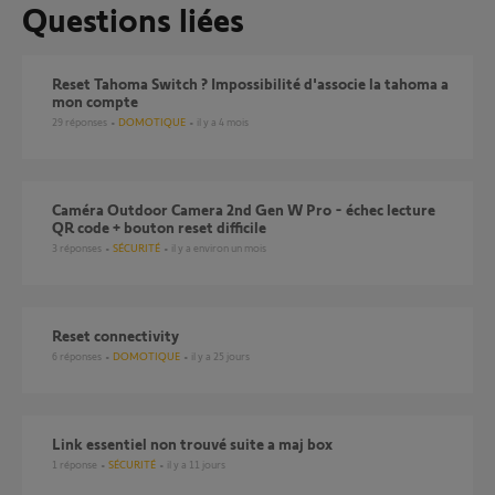
Questions liées
Reset Tahoma Switch ? Impossibilité d'associe la tahoma a
mon compte
29
réponses
DOMOTIQUE
il y a 4 mois
Caméra Outdoor Camera 2nd Gen W Pro - échec lecture
QR code + bouton reset difficile
3
réponses
SÉCURITÉ
il y a environ un mois
Reset connectivity
6
réponses
DOMOTIQUE
il y a 25 jours
Link essentiel non trouvé suite a maj box
1
réponse
SÉCURITÉ
il y a 11 jours