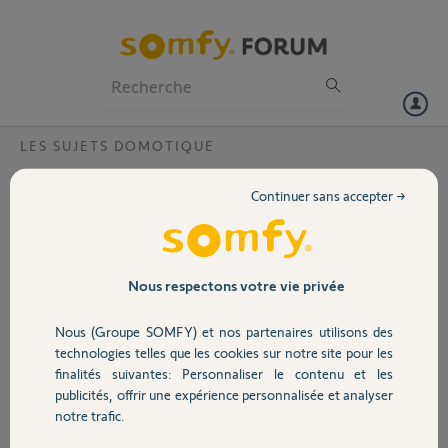
Particuliers
Professionnels
Forum
LES SUJETS DOMOTIQUE
Volet
Reset de ma box suite modification mail
Continuer sans accepter →
Bonjour,
Portail
Suite à une modification d'adresse email sur ma box je n'arrive plus a
accéder à celle ci. Comme si elle était resté sur l'ancienne adresse et
Garage
Nous respectons votre vie privée
je n'ai plus accès a celle ci. Pourriez vous la reseter pour que je refasse
tout de zéro svp ?
Nous (Groupe SOMFY) et nos partenaires utilisons des
PIN: 2015-9802-0380
Sécurité
technologies telles que les cookies sur notre site pour les
Merci,
finalités suivantes: Personnaliser le contenu et les
publicités, offrir une expérience personnalisée et analyser
Domotique
notre trafic.
j V.
il y a plus d'un an