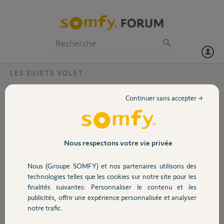
Particuliers
Professionnels
Forum
LES SUJETS VOLET
Volet
Fonctionnement aléatoire de la
Continuer sans accepter →
télécommande individuelle d'un volet
Portail
électrique ?
Bonjour,
Garage
Nous respectons votre vie privée
Je viens d'acquérir une résidence secondaire qui est équipée de 8
volets roulants, tous équipés d'une télécommande individuelle sans fil
Nous (Groupe SOMFY) et nos partenaires utilisons des
Sécurité
(type io)
technologies telles que les cookies sur notre site pour les
J'ai également une télécommande générale qui permet d'actionner
finalités suivantes: Personnaliser le contenu et les
les 8 volets en même temps.
publicités, offrir une expérience personnalisée et analyser
Domotique
notre trafic.
Le problème est le suivant : pour l'un des volets roulants, la
télécommande individuelle fonctionne aléatoirement : il faut appuyer