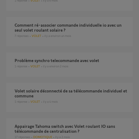
1
réponse
VOLET
il y a 6 mois
Comment ré-associer commande individuelle io avec un
seul volet roulant solaire ?
7
réponses
VOLET
il y a environ un mois
Problème synchro telecommande avec volet
1
réponse
VOLET
il y a environ 2 mois
Volet solaire déconnecté de sa télécommande individuel et
commune
1
réponse
VOLET
il y a 4 mois
Appairage Tahoma switch avec Volet roulant IO sans
télécommande de centralisation ?
17
réponses
DOMOTIQUE
il y a 2 mois