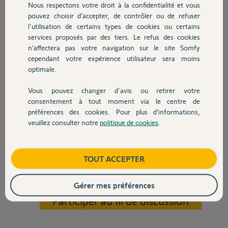
Nous respectons votre droit à la confidentialité et vous
plusieurs fois sur les flèches et sur le bouton My pour que cela finisse
Chauffage
pouvez choisir d’accepter, de contrôler ou de refuser
par fonctionner correctement et encore pas à tous les coups. C'est
l'utilisation de certains types de cookies ou certains
particulièrement pénible au quotidien comme vous vous en doutez.
services proposés par des tiers. Le refus des cookies
Autres produits
Il est à noter que lorsque l'on actionne la télécommande générale, ce
n’affectera pas votre navigation sur le site Somfy
volet fonctionne correctement sans difficulté, comme tous les autres
cependant votre expérience utilisateur sera moins
volets.
optimale.
Le problème semble donc être localisé au niveau de la télécommande
Vous pouvez changer d'avis ou retirer votre
individuelle. Je n'ai pas changé la pile qui me semble bien fonctionner
Devis avec un pro
consentement à tout moment via le centre de
car la lumière verte s'allume bien.
préférences des cookies. Pour plus d’informations,
Je n'ai pas trouvé de réponse à mon problème particulier dans les
veuillez consulter notre
politique de cookies
.
discussions.
Contact
Merci, d'avance de vos conseils et de votre aide.
Xavier
Boutique
TOUT ACCEPTER
Xavier
Gérer mes préférences
il y a plus d'un an
Participer au fil de discussion