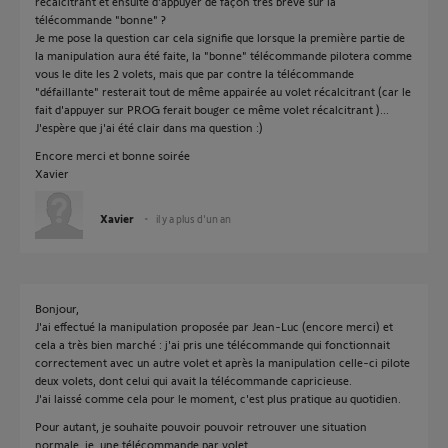
récalcitrant et ensuite d'appuyer de façon très brève sur la
télécommande "bonne" ?
Je me pose la question car cela signifie que lorsque la première partie de
la manipulation aura été faite, la "bonne" télécommande pilotera comme
vous le dite les 2 volets, mais que par contre la télécommande
"défaillante" resterait tout de même appairée au volet récalcitrant (car le
fait d'appuyer sur PROG ferait bouger ce même volet récalcitrant )...
J'espère que j'ai été clair dans ma question :)
Encore merci et bonne soirée
Xavier
Xavier
il y a plus d'un an
Bonjour,
J'ai effectué la manipulation proposée par Jean-Luc (encore merci) et
cela a très bien marché : j'ai pris une télécommande qui fonctionnait
correctement avec un autre volet et après la manipulation celle-ci pilote
deux volets, dont celui qui avait la télécommande capricieuse.
J'ai laissé comme cela pour le moment, c'est plus pratique au quotidien.
Pour autant, je souhaite pouvoir pouvoir retrouver une situation
normale, ie, une télécommande par volet.