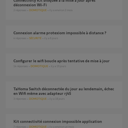
Connectivity Kit bloquée à la mise à jour après
déconnexion Wi‑Fi
2
réponses
DOMOTIQUE
il y a environ 2 mois
Connexion alarme protexiom impossible à distance ?
4
réponses
SÉCURITÉ
il y a 6 jours
Configurer le wifi boucle après tentative de mise à jour
14
réponses
DOMOTIQUE
il y a 19 jours
TaHoma Switch déconnectée du jour au lendemain, échec
en Wifi même avec adapteur rj45
3
réponses
DOMOTIQUE
il y a 18 jours
Kit connectivité connexion impossible application
7
réponses
DOMOTIQUE
il y a environ un mois