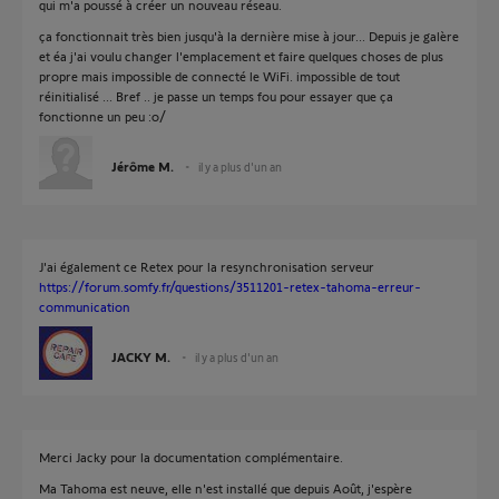
qui m'a poussé à créer un nouveau réseau.
ça fonctionnait très bien jusqu'à la dernière mise à jour... Depuis je galère
et éa j'ai voulu changer l'emplacement et faire quelques choses de plus
propre mais impossible de connecté le WiFi. impossible de tout
réinitialisé ... Bref .. je passe un temps fou pour essayer que ça
fonctionne un peu :o/
Jérôme M.
il y a plus d'un an
J'ai également ce Retex pour la resynchronisation serveur
https://forum.somfy.fr/questions/3511201-retex-tahoma-erreur-
communication
JACKY M.
il y a plus d'un an
Merci Jacky pour la documentation complémentaire.
Ma Tahoma est neuve, elle n'est installé que depuis Août, j'espère