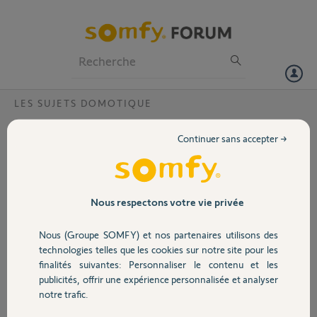
Particuliers
Professionnels
Forum
LES SUJETS DOMOTIQUE
Volet
Changement de Wifi - Mise à jour de la
Continuer sans accepter →
connexion impossible
Portail
Bonjour,
J'ai changé l'emplacement de ma Tahoma qui se déconnectais sans
Garage
Nous respectons votre vie privée
cesse.
J'ai créé un nouveau réseau spécifiquement pour elle avec du 2.4Ghz
Nous (Groupe SOMFY) et nos partenaires utilisons des
uniquement et une authentification WPA2.
Sécurité
technologies telles que les cookies sur notre site pour les
finalités suivantes: Personnaliser le contenu et les
Malheureusment, je n'arrive absolument pas à la connecter à ce
publicités, offrir une expérience personnalisée et analyser
nouveau réseau WiFi, ni a aucun autre d'ailleurs.
Domotique
notre trafic.
J'ai débranché, rebranché, réinitialisé avec une épingle sous la box