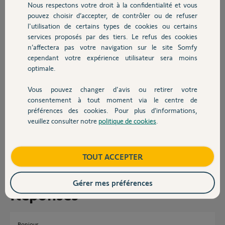
rien de change.
Nous respectons votre droit à la confidentialité et vous
Chauffage
pouvez choisir d’accepter, de contrôler ou de refuser
J'arrive à me connecter sur la Tahoma, le Bluthooth fonctionne, je
l'utilisation de certains types de cookies ou certains
trouve les réseaux, je sélectionne un réseau, rentre le mot de passe et
services proposés par des tiers. Le refus des cookies
Autres produits
après ça tourne durant plusieurs longues minutes avec sur l'écran
n’affectera pas votre navigation sur le site Somfy
"Connexion" mais rien ne se passe ...
cependant votre expérience utilisateur sera moins
optimale.
Merci de votre support.
Jérôme
Vous pouvez changer d'avis ou retirer votre
Devis avec un pro
consentement à tout moment via le centre de
Merci,
préférences des cookies. Pour plus d’informations,
veuillez consulter notre
politique de cookies
.
Contact
Jérôme M.
il y a plus d'un an
Participer au fil de discussion
Boutique
TOUT ACCEPTER
Gérer mes préférences
Réponses
Bonjour