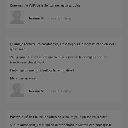
Comme si le WiFi de la Switch ne réagissait plus.
Jérôme M.
il y a plus d'un an
Quand je réouvre les paramètres, c'est toujours le nom de l'ancien WiFi
qui se met.
J'ai vraiment la sensation que la mise à jour de la configuration ne
fonctionne plus du tout.
Faut-il qu'un membre Yellow la réinitialise ?
Merci par avance
Jérôme M.
il y a plus d'un an
Postez le N° de PIN de la switch pour qu'un yello puisse vous aider.
Sur un autre post, j'ai vu qu'en débranchant la Switch 24h pour que le