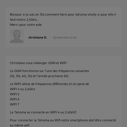
Bonjour si je suis en 5G comment faire pour tahoma smofy si pour elle il
faut moins 2,4Ghz ,
Merci pour votre aide
christiane D.
il y a environ un an
Christiane vous mélanger GSM et WIFI
Le GSM fonctionne sur l'une des fréquences suivantes
2G, 3G, 4G, 5G et l'année prochaine 6G
Le WIFI utilise de fréquences différentes et on parle de
WIFI 4 ou 2,4Ghz
WIFI 5
WIFI 6
WIFI 7
La Tahoma se connecte en WIFI 4 ou 2.4GHZ
Pour connecter la Tahoma au Wifi votre smartphone doit être connecté
au même wifi.