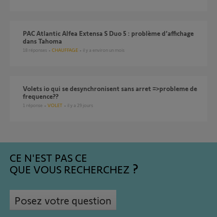
PAC Atlantic Alfea Extensa S Duo 5 : problème d’affichage
dans Tahoma
18
réponses
CHAUFFAGE
il y a environ un mois
volets io qui se desynchronisent sans arret =>probleme de
frequence??
1
réponse
VOLET
il y a 29 jours
CE N'EST PAS CE
QUE VOUS RECHERCHEZ
Posez votre question