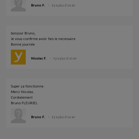
Bruno F.
il y a plus d'un an
bonjour Bruno,
Je vous confirme avoir fais le necessaire.
Bonne journée
Nicolas F.
il y a plus d'un an
Super ça fonctionne.
Merci Nicolas.
Cordialement
Bruno FLEURIEL
Bruno F.
il y a plus d'un an