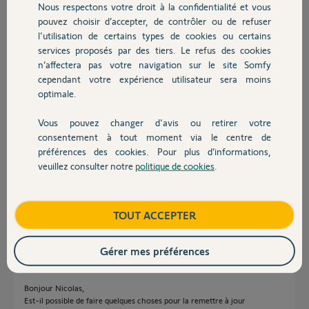
il y a plus d'un an
Nous respectons votre droit à la confidentialité et vous
Chauffage
Participer au fil de discussion
pouvez choisir d’accepter, de contrôler ou de refuser
l'utilisation de certains types de cookies ou certains
services proposés par des tiers. Le refus des cookies
Autres produits
n’affectera pas votre navigation sur le site Somfy
Réponses
cependant votre expérience utilisateur sera moins
optimale.
Bonjour Bruno,
Vous pouvez changer d'avis ou retirer votre
Devis avec un pro
Je ne vois pas cette box connecter a notre serveur. pouvez vous la
consentement à tout moment via le centre de
brancher.
préférences des cookies. Pour plus d’informations,
de plus les derniere informations qui son noté coté serveur indique une
veuillez consulter notre
politique de cookies
.
mise a jour en 2015, il est probable qu'elle n'arrive plus a ce mettre a jour
Contact
car ayant trop de mise a jour de retard.
Bonne journeé
Boutique
TOUT ACCEPTER
Nicolas F.
il y a plus d'un an
Gérer mes préférences
Bonjour Nicolas,
Est-il possible de faire quelques choses pour la remettre à jour