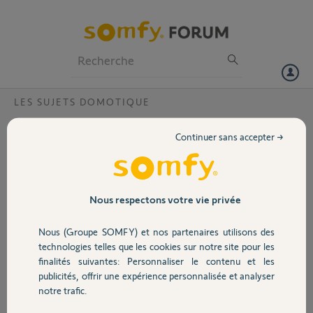
Particuliers
Professionnels
Forum
LES SUJETS DOMOTIQUE
Volet
Réactivation de ma box Tahoma après un
Continuer sans accepter →
long arrêt ?
Portail
Bonjour,
Je viens de rebrancher ma box Tahoma après un long arrêt et un
Garage
changement de maison. Apparemment elle est activée.
Nous respectons votre vie privée
0201-2228-3367
Pouvez-vous m aider ?
Nous (Groupe SOMFY) et nos partenaires utilisons des
Sécurité
Cordialement
technologies telles que les cookies sur notre site pour les
Merci,
finalités suivantes: Personnaliser le contenu et les
Bruno
publicités, offrir une expérience personnalisée et analyser
Domotique
notre trafic.
Bruno F.