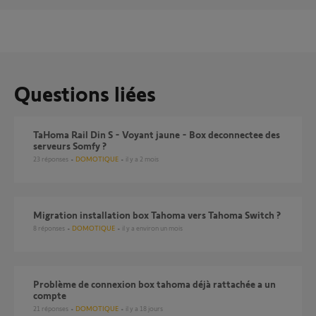
Questions liées
TaHoma Rail Din S - Voyant jaune - Box deconnectee des
serveurs Somfy ?
23
réponses
DOMOTIQUE
il y a 2 mois
Migration installation box Tahoma vers Tahoma Switch ?
8
réponses
DOMOTIQUE
il y a environ un mois
Problème de connexion box tahoma déjà rattachée a un
compte
21
réponses
DOMOTIQUE
il y a 18 jours