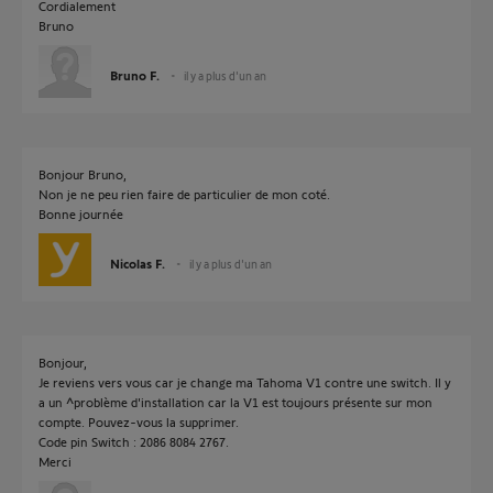
Cordialement
Bruno
Bruno F.
il y a plus d'un an
Bonjour Bruno,
Non je ne peu rien faire de particulier de mon coté.
Bonne journée
Nicolas F.
il y a plus d'un an
Bonjour,
Je reviens vers vous car je change ma Tahoma V1 contre une switch. Il y
a un ^problème d'installation car la V1 est toujours présente sur mon
compte. Pouvez-vous la supprimer.
Code pin Switch : 2086 8084 2767.
Merci