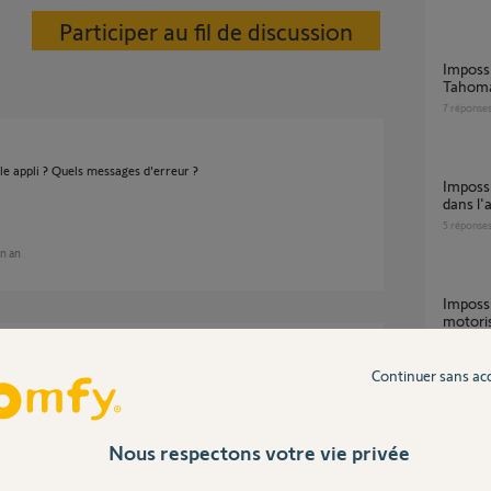
Participer au fil de discussion
Impossible de me connecter à mon compte
Tahoma 
7
réponse
le appli ? Quels messages d'erreur ?
Impossible d'ajouter ma télécommande Amy
dans l'
5
réponse
un an
Impossible d'ajouter mes stores extérieurs
motoris
0
réponse
 reprogrammé par l’installateur , j'ai tenté de
homa" , impossible de le faire je n'arrive pas a
Continuer sans ac
emande de clé io ,etc... je precise que j'ai
que j'etais sur "tahoma classic" sur ordi ou sur
Impossible d'ajouter l'équipement PAC Aféa
Excelli
Nous respectons votre vie privée
11
répons