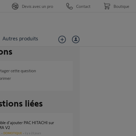
Devis avec un pro
Contact
Boutique
Autres produits
ons
tager cette question
primer
tions liées
A V2
DOMOTIQUE
il y a 23 jours
s