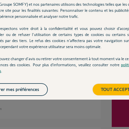
Groupe SOMFY) et nos partenaires utilisons des technologies telles que les 
an
re site pour les finalités suivantes: Personnaliser le contenu et les publicités
érience personnalisée et analyser notre trafic.
Inter
espectons votre droit à la confidentialité et vous pouvez choisir d’accep
ler ou de refuser l'utilisation de certains types de cookies ou certains s
ation ?
és par des tiers. Le refus des cookies n’affectera pas votre navigation sur 
cependant votre expérience utilisateur sera moins optimale.
un an
ouvez changer d'avis ou retirer votre consentement à tout moment via le ce
ences des cookies. Pour plus d’informations, veuillez consulter notre
poli
s
.
 mais je n'ai aune idee du type de moteur ,
,c'est tout ce que je sais ..
er mes préférences
TOUT ACCEP
an