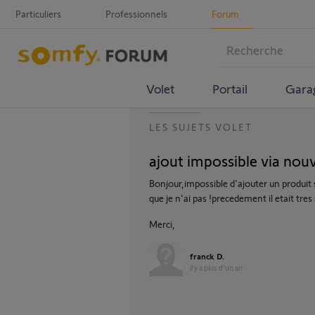
Particuliers
Professionnels
Forum
Volet
Portail
Gara
LES SUJETS VOLET
ajout impossible via nouv
Bonjour,impossible d'ajouter un produit s
que je n'ai pas !precedement il etait tres 
Merci,
franck D.
il y a plus d'un an