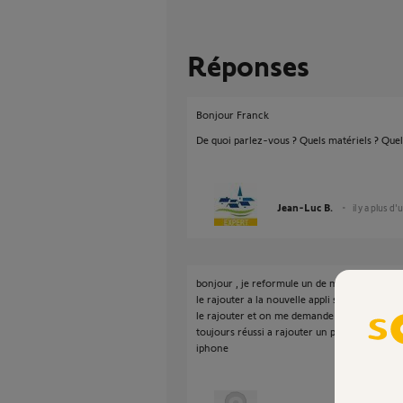
Réponses
Bonjour Franck
De quoi parlez-vous ? Quels matériels ? Quel
Jean-Luc B.
il y a plus d'
bonjour , je reformule un de mes volets a été
le rajouter a la nouvelle appli sur iphone "ta
le rajouter et on me demande sans arrêt une d
toujours réussi a rajouter un produit lorsque 
iphone