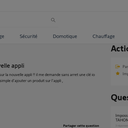
ge
Sécurité
Domotique
Chauffage
Acti
elle appli
Par
Im
ur la nouvelle appli !! il me demande sans arret une clé io
simple d'ajouter un produit sur l'appli ,
Ques
Impossible d'ajouter PAC HITACHI sur
TAHOM
Partager cette question
3
réponse