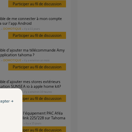
Participer au fil de discussion
sur l'app Android
DOMOTIQUE
il y a 11 jours
s
Participer au fil de discussion
application tahoma ?
DOMOTIQUE
il y a environ un mois
s
Participer au fil de discussion
ation SUNSEA io à apple home kit?
DOMOTIQUE
il y a environ 10 heures
s
Participer au fil de discussion
cepter →
a S Duo + Navilink 225/228 sur Tahoma
DOMOTIQUE
il y a 15 jours
es
Participer au fil de discussion