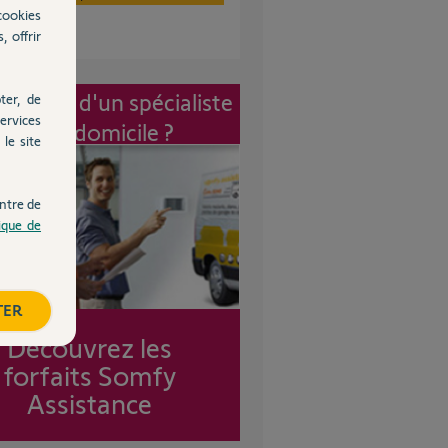
cookies
, offrir
vention d'un spécialiste
ter, de
ervices
à mon domicile ?
le site
ntre de
tique de
TER
Découvrez les
forfaits Somfy
Assistance