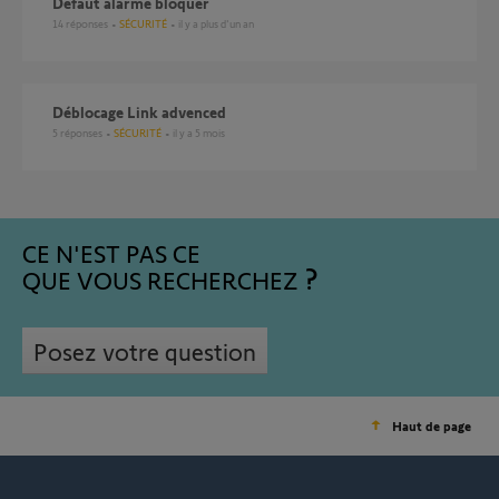
Défaut alarme bloquer
14
réponses
SÉCURITÉ
il y a plus d'un an
Déblocage Link advenced
5
réponses
SÉCURITÉ
il y a 5 mois
CE N'EST PAS CE
QUE VOUS RECHERCHEZ
Posez votre question
Haut de page