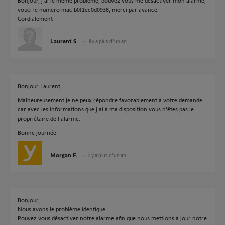
Bonjour, j'ai le meme problème, pouvez vous me désactiver mon alarme,
vouci le numero mac b0f1ec0d0938, merci par avance.
Cordialement
Laurent S.
il y a plus d'un an
Bonjour Laurent,
Malheureusement je ne peux répondre favorablement à votre demande
car avec les informations que j'ai à ma disposition vous n'êtes pas le
propriétaire de l'alarme.
Bonne journée.
Morgan F.
il y a plus d'un an
Bonjour,
Nous avons le problème identique.
Pouvez vous désactiver notre alarme afin que nous mettions à jour notre