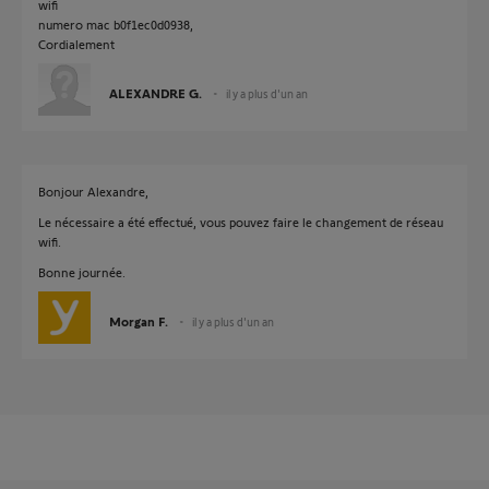
wifi
numero mac b0f1ec0d0938,
Cordialement
ALEXANDRE G.
il y a plus d'un an
Bonjour Alexandre,
Le nécessaire a été effectué, vous pouvez faire le changement de réseau
wifi.
Bonne journée.
Morgan F.
il y a plus d'un an