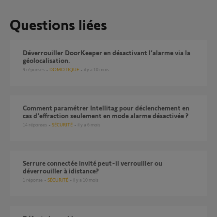
Questions liées
Déverrouiller DoorKeeper en désactivant l’alarme via la
géolocalisation.
9
réponses
DOMOTIQUE
il y a 10 mois
Comment paramétrer Intellitag pour déclenchement en
cas d'effraction seulement en mode alarme désactivée ?
14
réponses
SÉCURITÉ
il y a 6 mois
Serrure connectée invité peut-il verrouiller ou
déverrouiller à idistance?
1
réponse
SÉCURITÉ
il y a 10 mois