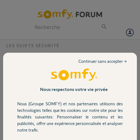
Particuliers
Professionnels
Forum
LES SUJETS SÉCURITÉ
Volet
Déverrouillage alarme
Continuer sans accepter →
Bonjour,
Portail
J'ai changé de box internet. La nouvelle box a été mise en service
alors que l'alarme était activée. Impossible donc de la désactiver
Garage
Nous respectons votre vie privée
depuis.
Un Yellow pourrait-il désactiver l'alarme via leur serveur afin que je
Nous (Groupe SOMFY) et nos partenaires utilisons des
puisse réaffecter le link au nouveau wifi ?
Sécurité
technologies telles que les cookies sur notre site pour les
J'imagine que le numéro du link est à communiquer, si oui par quel
finalités suivantes: Personnaliser le contenu et les
canal ?
publicités, offrir une expérience personnalisée et analyser
Merci par avance pour votre aide.
Domotique
notre trafic.
Cordialement.