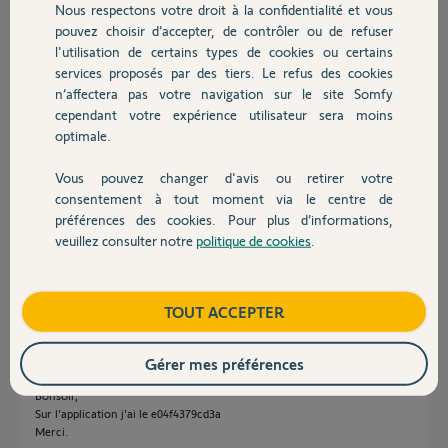
Vincent.
Nous respectons votre droit à la confidentialité et vous
Chauffage
pouvez choisir d’accepter, de contrôler ou de refuser
l'utilisation de certains types de cookies ou certains
Vincent
il y a plus d'un an
services proposés par des tiers. Le refus des cookies
Autres produits
n’affectera pas votre navigation sur le site Somfy
Participer au fil de discussion
cependant votre expérience utilisateur sera moins
optimale.
Réponses
Vous pouvez changer d'avis ou retirer votre
Devis avec un pro
consentement à tout moment via le centre de
préférences des cookies. Pour plus d’informations,
veuillez consulter notre
politique de cookies
.
Bonsoir
Contact
Poster le N° MAC du Link ici
JACKY M.
il y a plus d'un an
Boutique
TOUT ACCEPTER
Gérer mes préférences
Bonsoir,
Sur l'application j'ai le e04f4379cd3a
Merci.