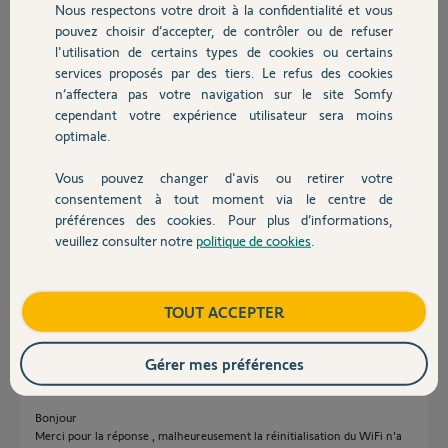
Merci,
Nous respectons votre droit à la confidentialité et vous
Chauffage
pouvez choisir d’accepter, de contrôler ou de refuser
l'utilisation de certains types de cookies ou certains
Jean-Luc
services proposés par des tiers. Le refus des cookies
Autres produits
il y a plus d'un an
n’affectera pas votre navigation sur le site Somfy
Participer au fil de discussion
cependant votre expérience utilisateur sera moins
optimale.
Réponses
Vous pouvez changer d'avis ou retirer votre
Devis avec un pro
consentement à tout moment via le centre de
préférences des cookies. Pour plus d’informations,
veuillez consulter notre
politique de cookies
.
Bonsoir Jean-Luc
Contact
Réinitialiser le système en faisant un changement de wifi sur le Link et en
remettant le même.
Boutique
TOUT ACCEPTER
JACKY M.
il y a plus d'un an
Gérer mes préférences
Bonjour
Merci pour la réponse , malheureusement la réinitialisation du WiFi n'a