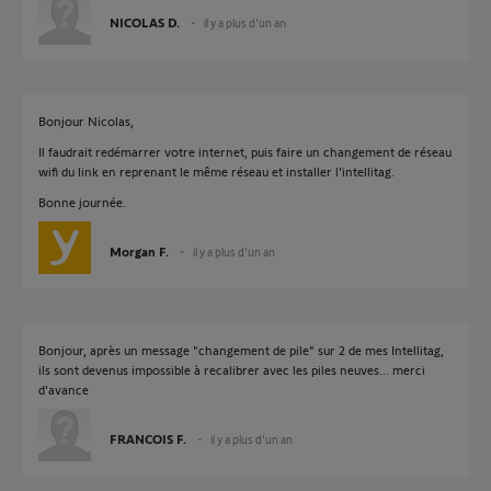
NICOLAS D.
il y a plus d'un an
Bonjour Nicolas,
Il faudrait redémarrer votre internet, puis faire un changement de réseau
wifi du link en reprenant le même réseau et installer l'intellitag.
Bonne journée.
Morgan F.
il y a plus d'un an
Bonjour, après un message "changement de pile" sur 2 de mes Intellitag,
ils sont devenus impossible à recalibrer avec les piles neuves... merci
d'avance
FRANCOIS F.
il y a plus d'un an