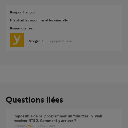
Bonjour François,
Il faudrait les supprimer et les réinstaller.
Bonne journée.
Morgan F.
il y a plus d'un an
Questions liées
Impossible de re-programmer un "shutter in-wall
receiver RTS 2. Comment y arriver ?
1
réponse
VOLET
il y a 18 jours