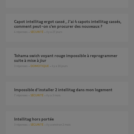
Capot intellitag ergot cassé , J’ai 4 capots intellitag cassés,
comment peut-on s’en procurer des nouveaux ?
4
réponses
SÉCURITÉ
il y a 27 jours
Tohama swich voyant rouge impossible à reprogrammer
suite à mise à jiur
3
réponses
DOMOTIQUE
il y a 16 jours
Impossible d’installer 2 intellitag dans mon logement
7
réponses
SÉCURITÉ
il y a 3 mois
Intellitag hors portée
3
réponses
SÉCURITÉ
il y a environ 2 mois