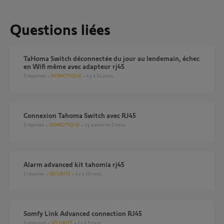
Questions liées
TaHoma Switch déconnectée du jour au lendemain, échec
en Wifi même avec adapteur rj45
3
réponses
DOMOTIQUE
il y a 14 jours
connexion Tahoma Switch avec RJ45
1
réponse
DOMOTIQUE
il y a environ 2 mois
Alarm advanced kit tahomia rj45
1
réponse
SÉCURITÉ
il y a 10 mois
Somfy Link Advanced connection RJ45
6
réponses
SÉCURITÉ
il y a 9 mois