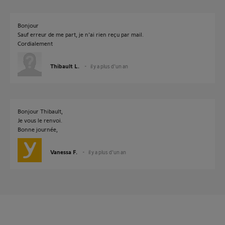
Bonjour
Sauf erreur de me part, je n'ai rien reçu par mail.
Cordialement
Thibault L.
il y a plus d'un an
Bonjour Thibault,
Je vous le renvoi.
Bonne journée,
Vanessa F.
il y a plus d'un an