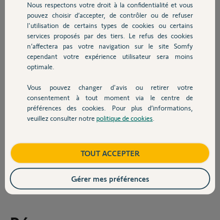
Nous respectons votre droit à la confidentialité et vous
Chauffage
demandé
pouvez choisir d’accepter, de contrôler ou de refuser
Câble RJ45 neuf, testé avec un autre matériel: OK
l'utilisation de certains types de cookies ou certains
services proposés par des tiers. Le refus des cookies
Autres produits
Changement du secteur par un chargeur de téléphone (j’utilisai celui
n’affectera pas votre navigation sur le site Somfy
du Tahoma): rien changé
cependant votre expérience utilisateur sera moins
Pas de menu autre que Wifi dans l'application
optimale.
Aucune des 2 led sur la carte réseau du kit ne s'allument
Vous pouvez changer d'avis ou retirer votre
La Tahoma s'allume avec le kit mais marche en Wifi
Devis avec un pro
consentement à tout moment via le centre de
Que dois-je faire ?
préférences des cookies. Pour plus d’informations,
Suis-je tombé sur un kit défectueux ?
veuillez consulter notre
politique de cookies
.
Contact
Merci,
Boutique
TOUT ACCEPTER
Thibault L.
il y a plus d'un an
Gérer mes préférences
Participer au fil de discussion