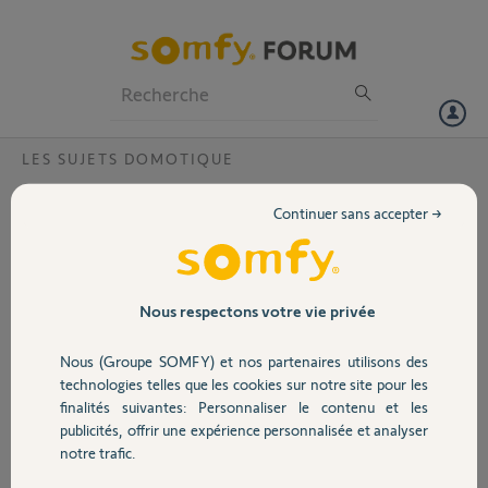
Particuliers
Professionnels
Forum
LES SUJETS DOMOTIQUE
Volet
Panne serveur Somfy?
Continuer sans accepter →
Bonjour,
Portail
Depuis ce matin ma TaHoma switch est déconnectée.
Elle s’est reconnectée d’elle même une fois et depuis 1h elle est
Garage
Nous respectons votre vie privée
déconnectée. Je précise que j’ai déjà redémarré l’équipement sans
succès.
Nous (Groupe SOMFY) et nos partenaires utilisons des
Sécurité
Merci,
technologies telles que les cookies sur notre site pour les
finalités suivantes: Personnaliser le contenu et les
publicités, offrir une expérience personnalisée et analyser
Olivier B.
Domotique
notre trafic.
il y a plus d'un an
Participer au fil de discussion