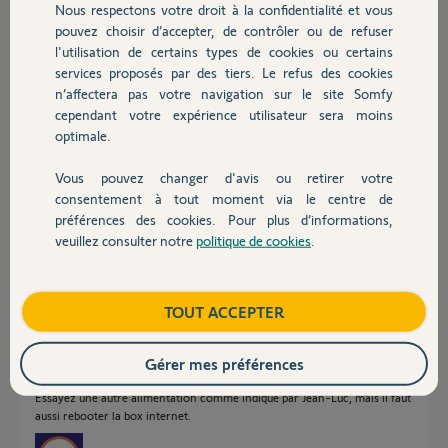
Nous respectons votre droit à la confidentialité et vous
Chauffage
pouvez choisir d’accepter, de contrôler ou de refuser
l'utilisation de certains types de cookies ou certains
Réponses
services proposés par des tiers. Le refus des cookies
Autres produits
n’affectera pas votre navigation sur le site Somfy
cependant votre expérience utilisateur sera moins
optimale.
Bonjour Olivier
Il n'y a pas de panne serveur.
Vous pouvez changer d'avis ou retirer votre
Devis avec un pro
consentement à tout moment via le centre de
Essayez de remplacer le bloc d'alimentation. Un bloc de téléphone
portable doit faire l'affaire.
préférences des cookies. Pour plus d’informations,
veuillez consulter notre
politique de cookies
.
Bonne journée.
Contact
Jean-Luc B.
il y a plus d'un an
Boutique
TOUT ACCEPTER
Gérer mes préférences
Bonjour Olivier
Essayez une autre alimentation comme indiqué par Jean-Luc, mais il faut
aussi rebooter la box internet.