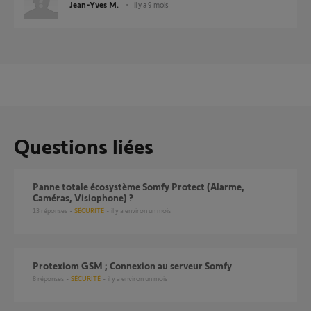
Jean-Yves M.
il y a 9 mois
Questions liées
Panne totale écosystème Somfy Protect (Alarme,
Caméras, Visiophone) ?
13
réponses
SÉCURITÉ
il y a environ un mois
Protexiom GSM ; Connexion au serveur Somfy
8
réponses
SÉCURITÉ
il y a environ un mois