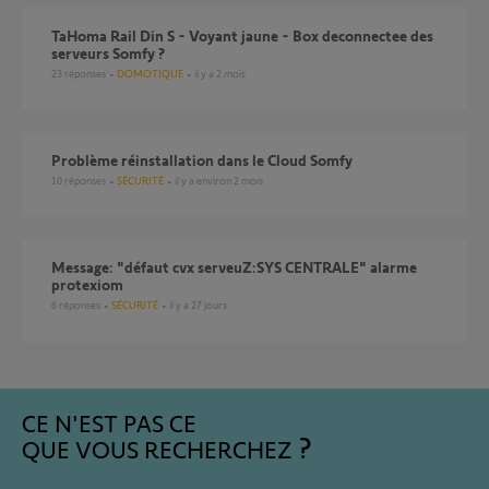
TaHoma Rail Din S - Voyant jaune - Box deconnectee des
serveurs Somfy ?
23
réponses
DOMOTIQUE
il y a 2 mois
Problème réinstallation dans le Cloud Somfy
10
réponses
SÉCURITÉ
il y a environ 2 mois
Message: "défaut cvx serveuZ:SYS CENTRALE" alarme
protexiom
6
réponses
SÉCURITÉ
il y a 27 jours
CE N'EST PAS CE
QUE VOUS RECHERCHEZ