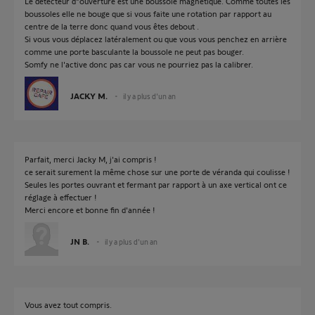
Le détecteur d"ouverture est une boussole magnétique. Comme toutes les
boussoles elle ne bouge que si vous faite une rotation par rapport au
centre de la terre donc quand vous êtes debout .
Si vous vous déplacez latéralement ou que vous vous penchez en arrière
comme une porte basculante la boussole ne peut pas bouger.
Somfy ne l'active donc pas car vous ne pourriez pas la calibrer.
JACKY M.
il y a plus d'un an
Parfait, merci Jacky M, j'ai compris !
ce serait surement la même chose sur une porte de véranda qui coulisse !
Seules les portes ouvrant et fermant par rapport à un axe vertical ont ce
réglage à effectuer !
Merci encore et bonne fin d'année !
JN B.
il y a plus d'un an
Vous avez tout compris.