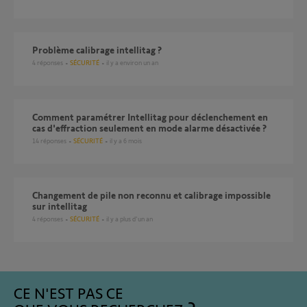
Problème calibrage intellitag ?
4
réponses
SÉCURITÉ
il y a environ un an
Comment paramétrer Intellitag pour déclenchement en
cas d'effraction seulement en mode alarme désactivée ?
14
réponses
SÉCURITÉ
il y a 6 mois
Changement de pile non reconnu et calibrage impossible
sur intellitag
4
réponses
SÉCURITÉ
il y a plus d'un an
CE N'EST PAS CE