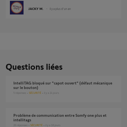
JACKY M.
il y a plus d'un an
Questions liées
IntelliTAG bloqué sur "capot ouvert" (défaut mécanique
sur le bouton)
5
réponses
SÉCURITÉ
il y a 24 jours
Problème de communication entre Somfy one plus et
intellitags
20
réponses
SÉCURITÉ
il y a 18 jours