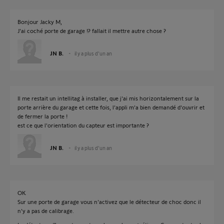
Bonjour Jacky M,
J'ai coché porte de garage !? fallait il mettre autre chose ?
JN B.
il y a plus d'un an
Il me restait un intellitag à installer, que j'ai mis horizontalement sur la
porte arrière du garage et cette fois, l'appli m'a bien demandé d'ouvrir et
de fermer la porte !
est ce que l'orientation du capteur est importante ?
JN B.
il y a plus d'un an
OK
Sur une porte de garage vous n'activez que le détecteur de choc donc il
n'y a pas de calibrage.