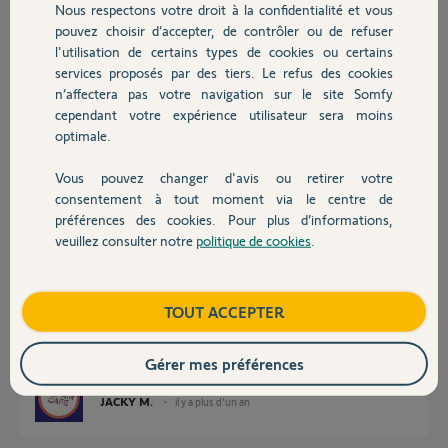
Nous respectons votre droit à la confidentialité et vous
Chauffage
cdt
pouvez choisir d’accepter, de contrôler ou de refuser
JN Broquet
l'utilisation de certains types de cookies ou certains
services proposés par des tiers. Le refus des cookies
Autres produits
JN B.
n’affectera pas votre navigation sur le site Somfy
il y a plus d'un an
cependant votre expérience utilisateur sera moins
Participer au fil de discussion
optimale.
Vous pouvez changer d'avis ou retirer votre
Devis avec un pro
consentement à tout moment via le centre de
Réponses
préférences des cookies. Pour plus d’informations,
veuillez consulter notre
politique de cookies
.
Contact
Bonjour JN
Allez dans le menu Mes équipements
Boutique
TOUT ACCEPTER
Sélectionner l'intellitag correspondant
En bas dans la zone information vous avez une ligne avec Ouvrant : Quel
type avez vous ?
Gérer mes préférences
JACKY M.
il y a plus d'un an