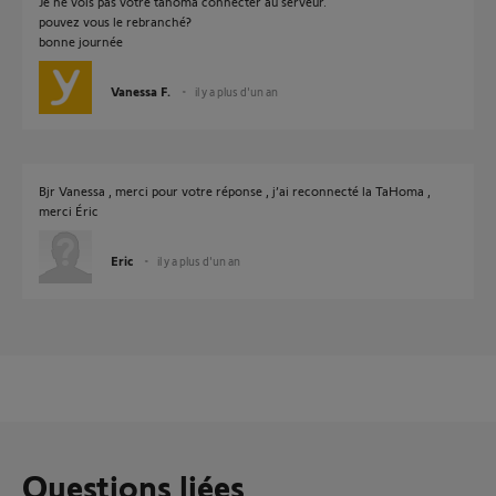
Je ne vois pas votre tahoma connecter au serveur.
pouvez vous le rebranché?
bonne journée
Vanessa F.
il y a plus d'un an
Bjr Vanessa , merci pour votre réponse , j’ai reconnecté la TaHoma ,
merci Éric
Eric
il y a plus d'un an
Questions liées