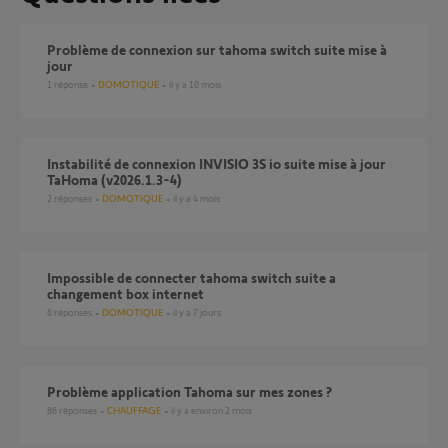
problème de connexion sur tahoma switch suite mise à
jour
1
réponse
DOMOTIQUE
il y a 10 mois
Instabilité de connexion INVISIO 3S io suite mise à jour
TaHoma (v2026.1.3-4)
2
réponses
DOMOTIQUE
il y a 4 mois
Impossible de connecter tahoma switch suite a
changement box internet
6
réponses
DOMOTIQUE
il y a 7 jours
Problème application Tahoma sur mes zones ?
86
réponses
CHAUFFAGE
il y a environ 2 mois