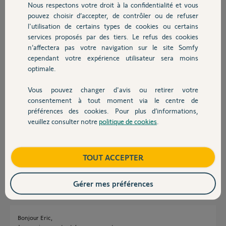
Nous respectons votre droit à la confidentialité et vous
Merci,
Chauffage
pouvez choisir d’accepter, de contrôler ou de refuser
l'utilisation de certains types de cookies ou certains
Eric
services proposés par des tiers. Le refus des cookies
Autres produits
il y a plus d'un an
n’affectera pas votre navigation sur le site Somfy
Participer au fil de discussion
cependant votre expérience utilisateur sera moins
optimale.
Vous pouvez changer d'avis ou retirer votre
Réponses
Devis avec un pro
consentement à tout moment via le centre de
préférences des cookies. Pour plus d’informations,
veuillez consulter notre
politique de cookies
.
Contact
Bonjour Eric
Si vous êtes passé en iOS18 vous n'êtes pas le seul.
Il va falloir attendre une mise a jour de l'application.
Boutique
TOUT ACCEPTER
JACKY M.
il y a plus d'un an
Gérer mes préférences
Bonjour Eric,