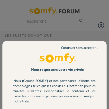
Particuliers
Professionnels
Forum
LES SUJETS DOMOTIQUE
Volet
Pb Connexion TAHOMA SUite à mise à jour
Continuer sans accepter →
Bonjour la communauté,
Portail
début décembre, j'ai reçu une invitation à mise à jour sur mon iphone,
je l'ai faite et depuis je n'arrive plus à lancer de commandes depuis
Garage
Nous respectons votre vie privée
mon portable (ouverture/fermeture bolets,...)
Nous (Groupe SOMFY) et nos partenaires utilisons des
la lumiere de la box tahoma reste blanche alors que je relance des
Sécurité
resets
technologies telles que les cookies sur notre site pour les
finalités suivantes: Personnaliser le contenu et les
le code pin de la box est Code PIN: 2202-4427-5518
publicités, offrir une expérience personnalisée et analyser
Domotique
notre trafic.
merci pour votre aide, Eric