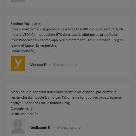
Bonjour Guillaume,
Concernant votre visiophone i vous avez le V500 Pro Io ce sera possible
mais le V500 Connect est en RTS donc pas de pilotage de produits Io.
Pour l'appairer à Tahoma, appuyer directement 3s sur le bouton Prog du
Izymo et lancer la recherche.
Bonne journée,
Vanessa F.
il y a environ un an
Merci pour la confirmation concernant le visiophone, par contre la
recherche du module Izymo par Tahoma ne fonctionne pas après avoir
appuyé 3 secondes sur le bouton Prog.
Cordialement
Guillaume Berlier
Guillaume B.
il y a environ un an