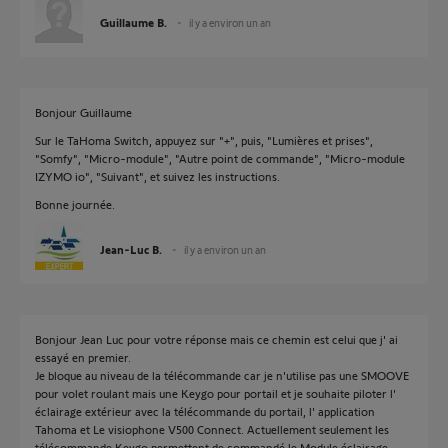
Guillaume B.
il y a environ un an
Bonjour Guillaume
Sur le TaHoma Switch, appuyez sur "+", puis, "Lumières et prises",
"Somfy", "Micro-module", "Autre point de commande", "Micro-module
IZYMO io", "Suivant", et suivez les instructions.
Bonne journée.
Jean-Luc B.
il y a environ un an
Bonjour Jean Luc pour votre réponse mais ce chemin est celui que j' ai
essayé en premier.
Je bloque au niveau de la télécommande car je n'utilise pas une SMOOVE
pour volet roulant mais une Keygo pour portail et je souhaite piloter l'
éclairage extérieur avec la télécommande du portail, l' application
Tahoma et Le visiophone V500 Connect. Actuellement seulement les
télécommande Keygo permettent de commandé le Module éclairage