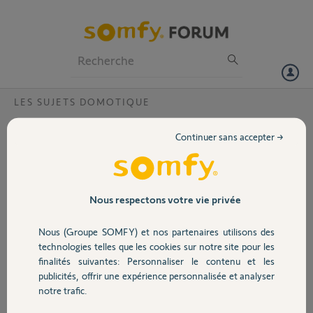
Particuliers
Professionnels
Forum
LES SUJETS DOMOTIQUE
Volet
Appairage Izymo on/off receiver avec
Continuer sans accepter →
Tahoma ?
Portail
Bonjour,
Je viens de raccorder mon récepeteur izymo mais impossible de le
Garage
connecter à ma Tahoma Box .
Nous respectons votre vie privée
Le service client doit il toujours faire une manip sur la tahoma afin de
pouvoir l'ajouter ?
Nous (Groupe SOMFY) et nos partenaires utilisons des
Sécurité
technologies telles que les cookies sur notre site pour les
Merci,
finalités suivantes: Personnaliser le contenu et les
publicités, offrir une expérience personnalisée et analyser
Domotique
Mickael
notre trafic.
il y a plus d'un an