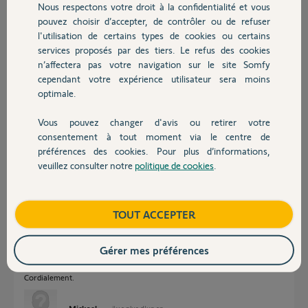
Participer au fil de discussion
Nous respectons votre droit à la confidentialité et vous
Chauffage
pouvez choisir d’accepter, de contrôler ou de refuser
l'utilisation de certains types de cookies ou certains
services proposés par des tiers. Le refus des cookies
Autres produits
Réponses
n’affectera pas votre navigation sur le site Somfy
cependant votre expérience utilisateur sera moins
optimale.
Bonjour
Vous pouvez changer d'avis ou retirer votre
Non, le Service Clients n'a pas à intervenir.
Devis avec un pro
Quelle est la référence de l'Izymo ?
consentement à tout moment via le centre de
préférences des cookies. Pour plus d’informations,
veuillez consulter notre
politique de cookies
.
Jean-Luc B.
il y a plus d'un an
Contact
Boutique
TOUT ACCEPTER
Bonjour,
Voici la référence.
Gérer mes préférences
IZYMO ON-OFF RECEIVER io
1822649C
Cordialement.