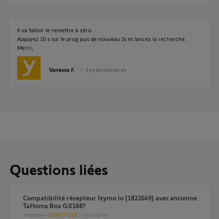
Il va falloir le remettre à zéro.
Appuyez 10 s sur le prog puis de nouveau 3s et lancez la recherche.
Merci,
Vanessa F.
il y a environ un an
Questions liées
Compatibilité récepteur Izymo io (1822649) avec ancienne
TaHoma Box GX168?
1
réponse
DOMOTIQUE
il y a 17 jours