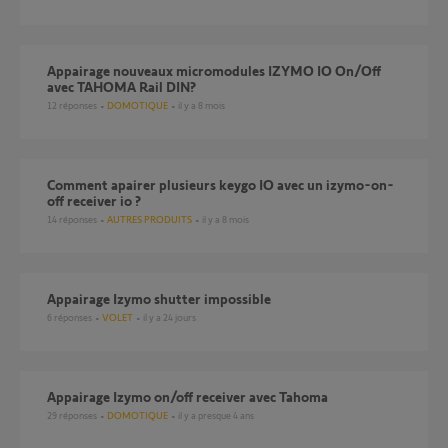
Appairage nouveaux micromodules IZYMO IO On/Off
avec TAHOMA Rail DIN?
12
réponses
DOMOTIQUE
il y a 8 mois
Comment apairer plusieurs keygo IO avec un izymo-on-
off receiver io ?
14
réponses
AUTRES PRODUITS
il y a 8 mois
Appairage Izymo shutter impossible
6
réponses
VOLET
il y a 24 jours
Appairage Izymo on/off receiver avec Tahoma
29
réponses
DOMOTIQUE
il y a presque 4 ans