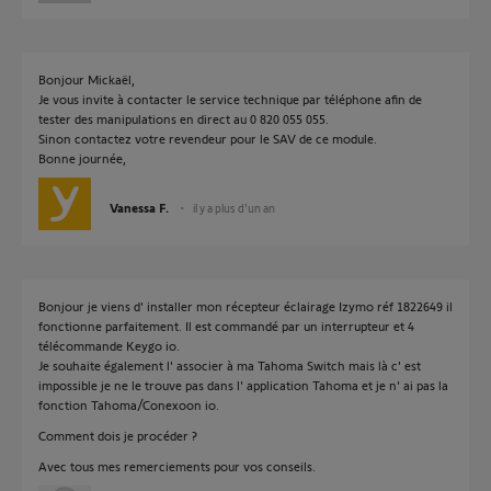
Bonjour Mickaël,
Je vous invite à contacter le service technique par téléphone afin de
tester des manipulations en direct au 0 820 055 055.
Sinon contactez votre revendeur pour le SAV de ce module.
Bonne journée,
Vanessa F.
il y a plus d'un an
Bonjour je viens d' installer mon récepteur éclairage Izymo réf 1822649 il
fonctionne parfaitement. Il est commandé par un interrupteur et 4
télécommande Keygo io.
Je souhaite également l' associer à ma Tahoma Switch mais là c' est
impossible je ne le trouve pas dans l' application Tahoma et je n' ai pas la
fonction Tahoma/Conexoon io.
Comment dois je procéder ?
Avec tous mes remerciements pour vos conseils.