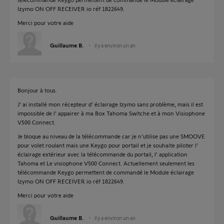
Izymo ON OFF RECEIVER io réf 1822649.
Merci pour votre aide
Guillaume B.
il y a environ un an
Bonjour à tous.
J' ai installé mon récepteur d' éclairage Izymo sans problème, mais il est
impossible de l' appairer à ma Box Tahoma Switche et à mon Visiophone
V500 Connect.
Je bloque au niveau de la télécommande car je n'utilise pas une SMOOVE
pour volet roulant mais une Keygo pour portail et je souhaite piloter l'
éclairage extérieur avec la télécommande du portail, l' application
Tahoma et Le visiophone V500 Connect. Actuellement seulement les
télécommande Keygo permettent de commandé le Module éclairage
Izymo ON OFF RECEIVER io réf 1822649.
Merci pour votre aide
Guillaume B.
il y a environ un an