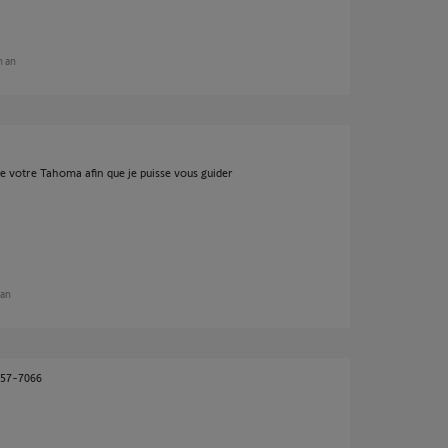
un an
votre Tahoma afin que je puisse vous guider
 an
257-7066