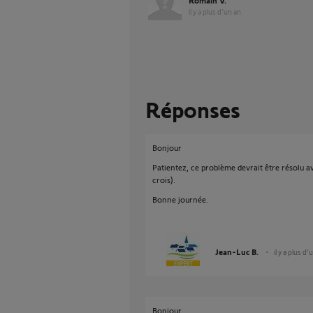
Romain V.
il y a plus d'un an
Réponses
Bonjour
Patientez, ce problème devrait être résolu av
crois).
Bonne journée.
Jean-Luc B.
il y a plus d'
Bonjour,