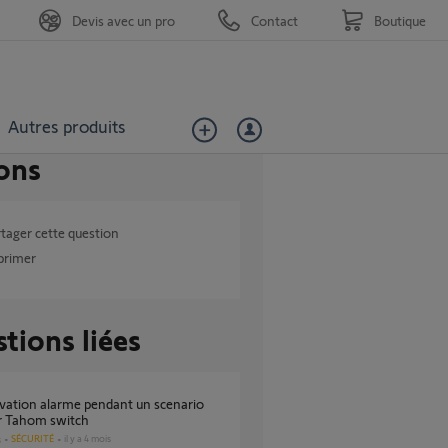
Devis avec un pro
Contact
Boutique
Autres produits
ons
tager cette question
primer
tions liées
ur Tahom switch
SÉCURITÉ
il y a 4 mois
s