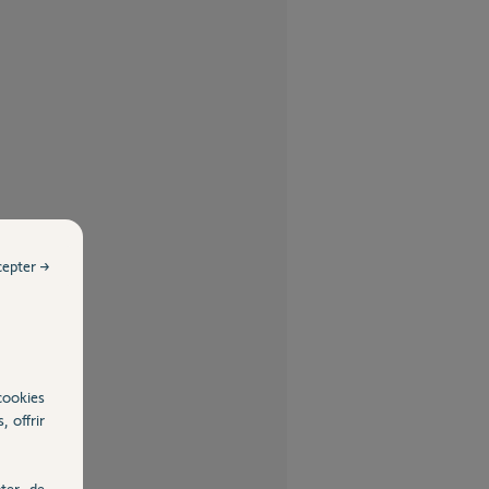
cepter →
cookies
, offrir
ter, de