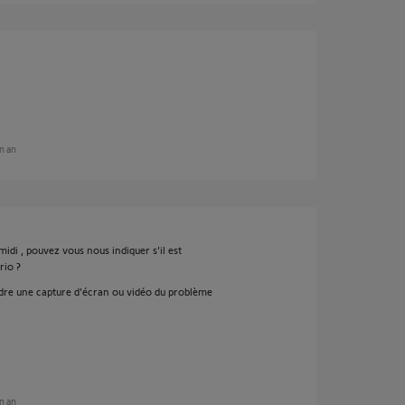
un an
midi , pouvez vous nous indiquer s'il est
rio ?
indre une capture d'écran ou vidéo du problème
un an