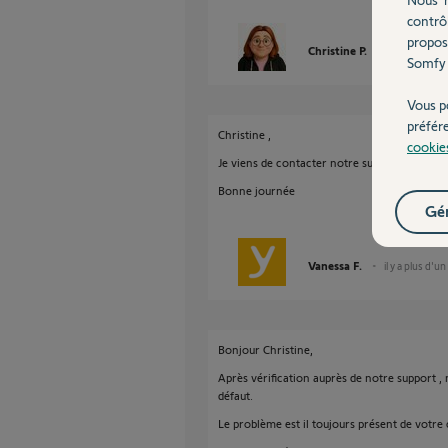
contrô
propos
Christine P.
il y a plus d'
Somfy 
Vous p
préfér
Christine ,
cookie
Je viens de contacter notre support , je revi
Bonne journée
Gér
Vanessa F.
il y a plus d'un
Bonjour Christine,
Après vérification auprès de notre support ,
défaut.
Le problème est il toujours présent de votre 