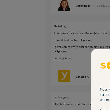
Christine P.
il y a plus d'
Christine,
Je vais avoir besoin des informations suivantes
Le modèle de votre téléphone
La version de votre application ainsi que cel
téléphone.
Bonne journée
Vanessa F.
il y a plus d'un
Nous (
sur not
Re-bonjour,
une exp
Mon téléphone est un Samsung S24 Ultra. Log
Nous r