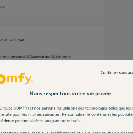
un an
 s'il vous plait :
le de la version d'OS (android ou IOS ) de votre
Continuer sans ac
Nous respectons votre vie privée
 an
Groupe SOMFY) et nos partenaires utilisons des technologies telles que les 
re site pour les finalités suivantes: Personnaliser le contenu et les publicités
érience personnalisée et analyser notre trafic.
iciel One UI 6.1, Android version 14
espectons votre droit à la confidentialité et vous pouvez choisir d’accep