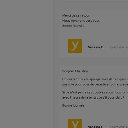
Merci de ce retour.
Nous revenons vers vous.
Bonne journée
Vanessa F.
il y a environ 
Bonjour Christine,
Un correctif à été appliqué hier dans l'après 
possible pour vous de désactiver votre scéna
Si ce n'est pas le cas , pouvez vous nous jo
avec l'heure de la tentative s'il vous plait ?
Bonne journée
Vanessa F.
il y a environ 