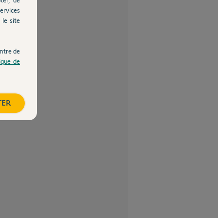
ervices
le site
ntre de
tique de
TER