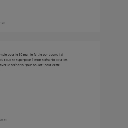
un an
le pour le 30 mai, je fait le pont donc j'ai
i du coup se superpose à mon scénario pour les
ctiver le scénario "jour boulot" pour cette
.
 un an