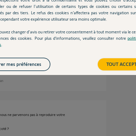
ler ou de refuser l'utilisation de certains types de cookies ou certains s
és par des tiers. Le refus des cookies n’affectera pas votre navigation sur 
un an
cependant votre expérience utilisateur sera moins optimale.
ouvez changer d'avis ou retirer votre consentement à tout moment via le ce
ences des cookies. Pour plus d’informations, veuillez consulter notre
poli
s
.
ens vers nous dès que j'ai du nouveau.
er mes préférences
TOUT ACCEP
 an
 nous ne parvenons pas à reproduire votre
coté ?