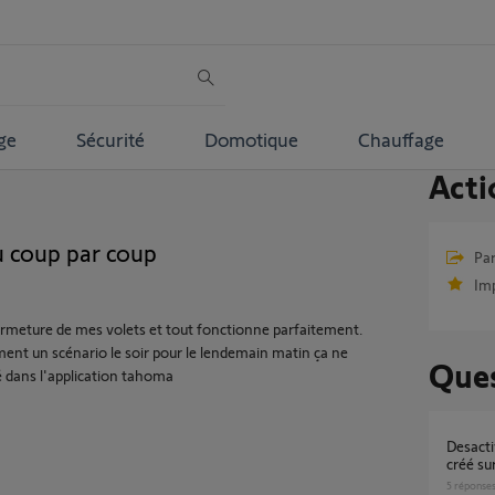
ge
Sécurité
Domotique
Chauffage
Acti
u coup par coup
Par
Im
fermeture de mes volets et tout fonctionne parfaitement.
ment un scénario le soir pour le lendemain matin ça ne
Ques
sé dans l'application tahoma
Desactivation alarme pendant un scenario
créé s
5
réponse