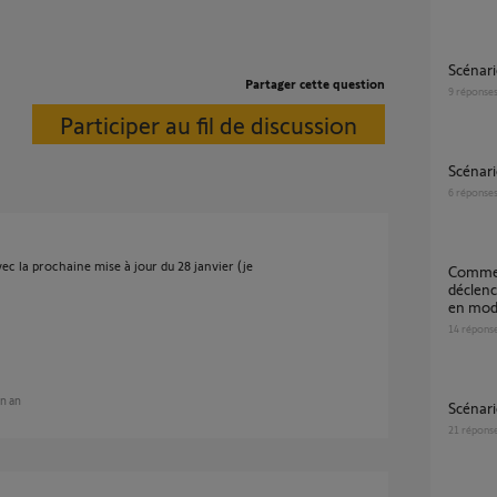
Scénar
Partager cette question
9
réponse
Participer au fil de discussion
Scénar
6
réponse
ec la prochaine mise à jour du 28 janvier (je
Comment paramétrer Intellitag pour
déclenc
en mod
14
répons
un an
Scénar
21
répons