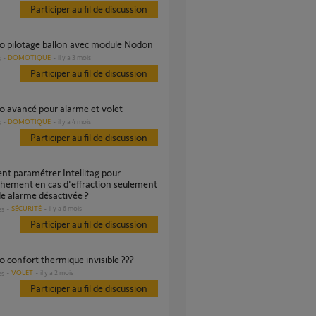
Participer au fil de discussion
io pilotage ballon avec module Nodon
DOMOTIQUE
il y a 3 mois
s
Participer au fil de discussion
io avancé pour alarme et volet
DOMOTIQUE
il y a 4 mois
s
Participer au fil de discussion
hement en cas d'effraction seulement
e alarme désactivée ?
SÉCURITÉ
il y a 6 mois
es
Participer au fil de discussion
io confort thermique invisible ???
VOLET
il y a 2 mois
es
Participer au fil de discussion