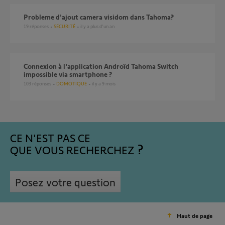
probleme d'ajout camera visidom dans Tahoma?
19
réponses
SÉCURITÉ
il y a plus d'un an
Connexion à l'application Androïd Tahoma Switch
impossible via smartphone ?
103
réponses
DOMOTIQUE
il y a 9 mois
CE N'EST PAS CE
QUE VOUS RECHERCHEZ
Posez votre question
Haut de page