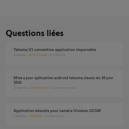
Questions liées
Tahoma V1 connection application imporssble
8
réponses
DOMOTIQUE
il y a 20 jours
Mise a jour apllication android tahoma classic du 30 juin
2026
15
réponses
DOMOTIQUE
il y a environ un mois
Application désuete pour caméra Visidom OC100
2
réponses
SÉCURITÉ
il y a plus d'un an