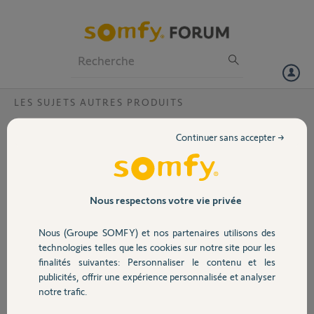
Particuliers
Professionnels
Forum
LES SUJETS AUTRES PRODUITS
Volet
application visidom et android 15
Continuer sans accepter →
Bonjour,
Portail
pouvez vous recompiler l'application Visidom afin qu'elle fonctionne
sous Android 15 ?
Garage
Nous respectons votre vie privée
ma caméra fonctionne parfaitement, et en changeant de téléphone,
le playstore m'indique que l'application n'est plus compatible.
Nous (Groupe SOMFY) et nos partenaires utilisons des
en vous remerciant,
Sécurité
technologies telles que les cookies sur notre site pour les
Cordialement.
finalités suivantes: Personnaliser le contenu et les
Didier B.
publicités, offrir une expérience personnalisée et analyser
Domotique
notre trafic.
Didier B.
il y a plus d'un an