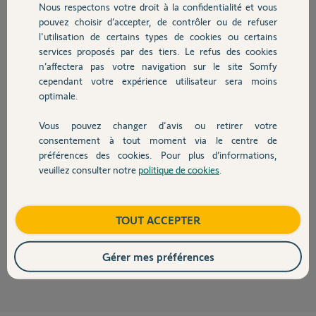
Nous respectons votre droit à la confidentialité et vous
Chauffage
Participer au fil de discussion
pouvez choisir d’accepter, de contrôler ou de refuser
l'utilisation de certains types de cookies ou certains
services proposés par des tiers. Le refus des cookies
Autres produits
n’affectera pas votre navigation sur le site Somfy
Réponses
cependant votre expérience utilisateur sera moins
optimale.
Bonsoir Didier
Vous pouvez changer d'avis ou retirer votre
L'application n'est plus disponible depuis Android 13, donc ne compter
Devis avec un pro
consentement à tout moment via le centre de
pas sur une recompile.
préférences des cookies. Pour plus d’informations,
Même le fabricant AXIS ne maintient plus d'application pour cette
veuillez consulter notre
politique de cookies
.
caméra.
Contact
Vous pouvez essayer de télécharger l'APK ou il vous reste la solution de
l'émulateur Android pour faire tourner l'application dans un
Boutique
TOUT ACCEPTER
environnement virtuel.
JACKY M.
il y a plus d'un an
Gérer mes préférences