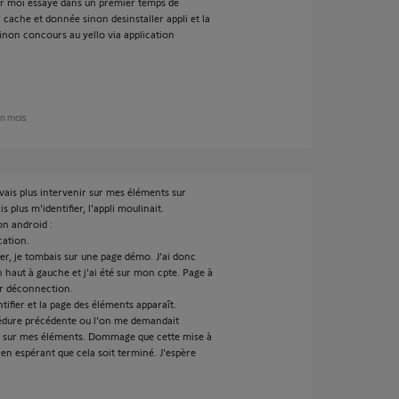
ur moi essaye dans un premier temps de
cache et donnée sinon desinstaller appli et la
 sinon concours au yello via application
 un mois
ais plus intervenir sur mes éléments sur
s plus m'identifier, l'appli moulinait.
on android :
cation.
r, je tombais sur une page démo. J'ai donc
en haut à gauche et j'ai été sur mon cpte. Page à
ur déconnection.
ntifier et la page des éléments apparaît.
cédure précédente ou l'on me demandait
is sur mes éléments. Dommage que cette mise à
en espérant que cela soit terminé. J'espère
.