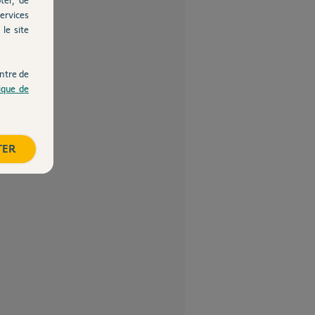
ervices
le site
ntre de
tique de
TER