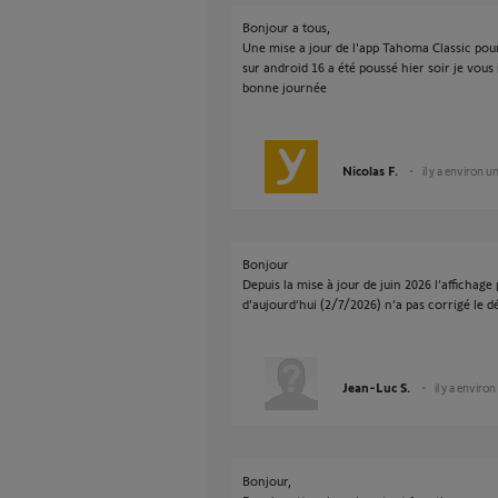
Bonjour a tous,
Une mise a jour de l'app Tahoma Classic pou
sur android 16 a été poussé hier soir je vous 
bonne journée
Nicolas F.
il y a environ u
Bonjour
Depuis la mise à jour de juin 2026 l’affichage
d’aujourd’hui (2/7/2026) n’a pas corrigé le d
Jean-Luc S.
il y a enviro
Bonjour,