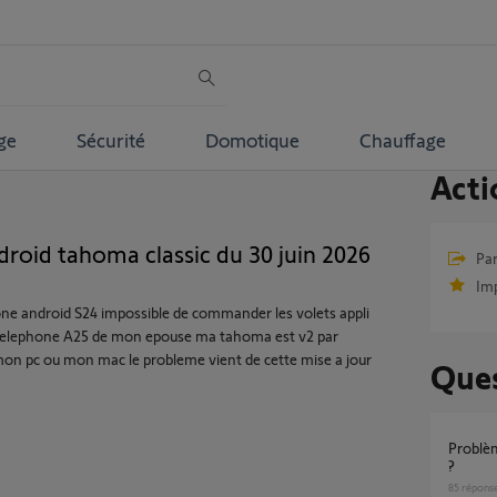
ge
Sécurité
Domotique
Chauffage
Acti
ndroid tahoma classic du 30 juin 2026
Par
Im
one android S24 impossible de commander les volets appli
telephone A25 de mon epouse ma tahoma est v2 par
mon pc ou mon mac le probleme vient de cette mise a jour
Ques
Problème application Tahoma sur mes zones
?
85
répons