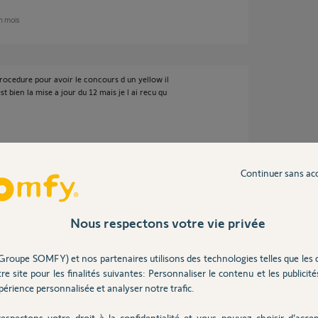
un mois
procedure pour avoir le concours d un yellow il
st bien la mise a jour du 12 mais je l ai recu qu
 un mois
Continuer sans ac
de retour de ce type, vous pouvez envoyer un
Nous respectons votre vie privée
ur le Play Store.
Groupe SOMFY) et nos partenaires utilisons des technologies telles que les 
re site pour les finalités suivantes: Personnaliser le contenu et les publicités
érience personnalisée et analyser notre trafic.
espectons votre droit à la confidentialité et vous pouvez choisir d’accep