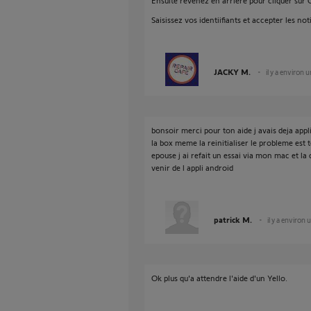
Ensuite revenez en arrière pour cliquer sur 
Saisissez vos identiifiants et accepter les not
JACKY M.
il y a environ 
bonsoir merci pour ton aide j avais deja appl
la box meme la reinitialiser le probleme est t
epouse j ai refait un essai via mon mac et l
venir de l appli android
patrick M.
il y a environ
Ok plus qu'a attendre l'aide d'un Yello.