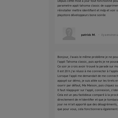
Depuis cette mise a jour tout fonctionne po
parametre appli tahoma classic de supprimer 
réinstaller mettre identifiant et mdp et voir
playstore développeurs bone soirée
patrick M.
il y a environ
Bonjour, J'avais le même problème je ne pouv
l'appli Tahoma classic, puis après je ne pouvai
Ce soir je crois avoir trouvé la parade sur m
Il est 20 h j'ai réussi à me connecter à l'appli
Lorsque l'appli me demandait de me connecte
appuyé sur démo, je suis allée sur les tirets 
ouvrir par défaut, Ma Maison, puis cliquez s
Il faut réappuyer sur l'appli, connexion, s'ide
Cela est un peu fastidieux comparé à la pro
directement de m'identifier et que je tomba
jour ne m'ait apporté que des désagréments, 
que pour vous, cela fonctionnera également