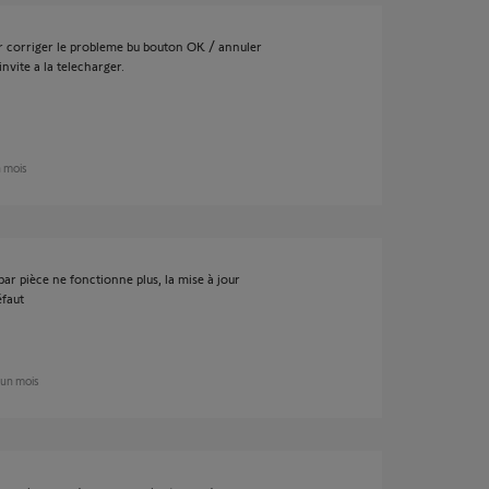
r corriger le probleme bu bouton OK / annuler
invite a la telecharger.
n mois
 par pièce ne fonctionne plus, la mise à jour
éfaut
n un mois