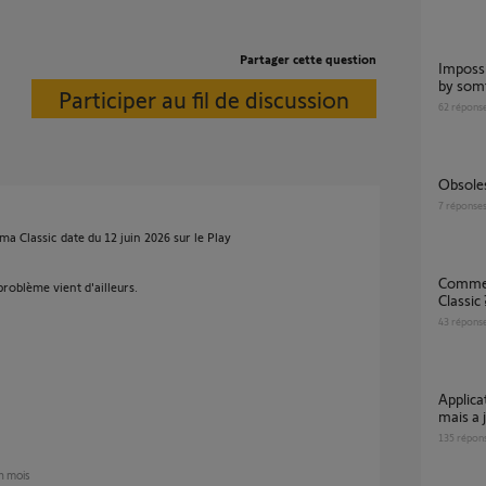
Partager cette question
Impossible de me connecter à l appli tahoma
by som
Participer au fil de discussion
62
répons
Obsol
7
réponse
ma Classic date du 12 juin 2026 sur le Play
Comment ré-activer l' agenda Tahoma
problème vient d'ailleurs.
Classic 
43
répons
Application Tahoma ne marche plus suite a
mais a 
135
répon
un mois