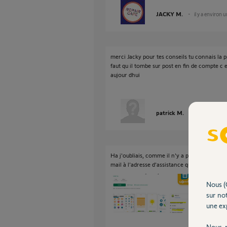
JACKY M.
il y a environ 
merci Jacky pour tes conseils tu connais la 
faut qu il tombe sur post en fin de compte c e
aujour dhui
patrick M.
il y a environ
Ha j'oubliais, comme il n'y a pas beaucoup 
mail à l'adresse d'assistance qui est indiqué s
Nous (
sur not
une exp
Nous r