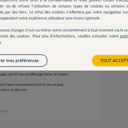
ler ou de refuser l'utilisation de certains types de cookies ou certains s
és par des tiers. Le refus des cookies n’affectera pas votre navigation sur 
un mois
cependant votre expérience utilisateur sera moins optimale.
ouvez changer d'avis ou retirer votre consentement à tout moment via le ce
ences des cookies. Pour plus d’informations, veuillez consulter notre
poli
 classic après la mise a jour du 12 juin les
s
.
ant d'envoyer la commande sur vos produits
de l'écran.
ts depuis votre téléphone en attendant la
er mes préférences
TOUT ACCEP
emporairement le problème en modifiant le
 supprimer la barre de navigation située en bas
ages, puis Écran ou Affichage (selon le modèle
assuré que nous mettons tout en œuvre pour
ation au plus vite.
 un mois