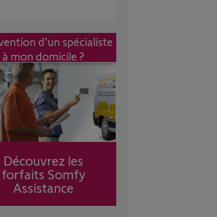
vention d'un spécialiste
à mon domicile ?
Découvrez les
forfaits Somfy
Assistance