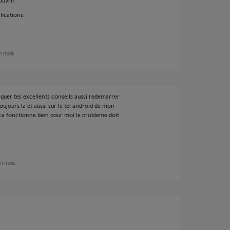
Ouvrir.
ifications.
un mois
iquer tes excellents conseils aussi redemarrer
oujours la et aussi sur le tel android de mon
a ca fonctionne bien pour moi le probleme doit
 un mois