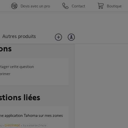
Devis avec un pro
Contact
Boutique
Autres produits
ons
tager cette question
primer
tions liées
CHAUFFAGE
il y a environ 2 mois
es