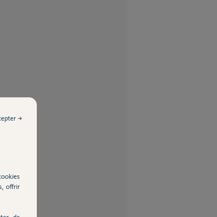
cepter →
cookies
, offrir
ter, de