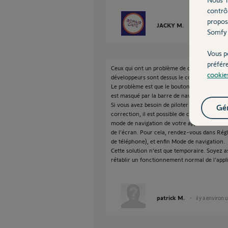
contrô
propos
JACKY M.
il y a environ 
Somfy 
Vous p
préfér
Ceux qui ont un problème de commande tahoma
cookie
développeurs sont dessus le correctif
Le problème est que le bouton "OK" permett
est masqué par la barre de navigation en bas 
Si vous avez besoin de piloter vos équipemen
Gér
correction, il est possible de contourner t
mode de navigation de votre appareil afin de
de l’écran. Pour cela, rendez-vous dans Régl
de téléphone), et enfin Mode de navigation.
Cette solution n’est que temporaire. Soyez 
rétablir un fonctionnement normal de l’applic
patrick M.
il y a environ