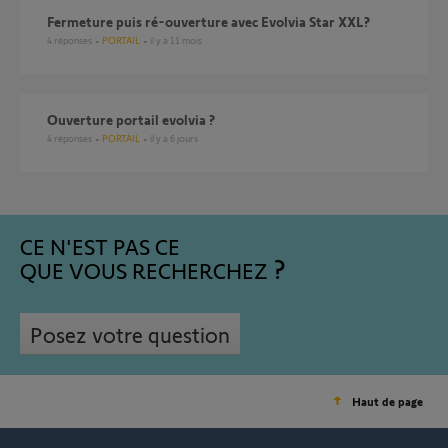
Fermeture puis ré-ouverture avec Evolvia Star XXL?
4
réponses
PORTAIL
il y a 11 mois
ouverture portail evolvia ?
4
réponses
PORTAIL
il y a 6 jours
CE N'EST PAS CE
QUE VOUS RECHERCHEZ
Posez votre question
Haut de page