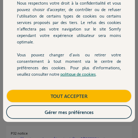
Nous respectons votre droit à la confidentialité et vous
Chauffage
pouvez choisir d’accepter, de contrôler ou de refuser
Réponses
l'utilisation de certains types de cookies ou certains
services proposés par des tiers. Le refus des cookies
Autres produits
n’affectera pas votre navigation sur le site Somfy
Tentez une RàZ puis un auto apprentissage. voir notice
cependant votre expérience utilisateur sera moins
optimale.
Posez une photo du boitier avec vue nette sur les voyants.
Bonne journée
Vous pouvez changer d'avis ou retirer votre
Devis avec un pro
consentement à tout moment via le centre de
Charly
il y a plus d'un an
préférences des cookies. Pour plus d’informations,
veuillez consulter notre
politique de cookies
.
Contact
La notice ne dit pas comment faire un RAZ
Boutique
TOUT ACCEPTER
Céline C.
il y a plus d'un an
Gérer mes préférences
P32 notice