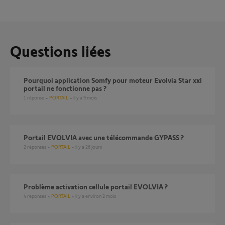
Questions liées
Pourquoi application Somfy pour moteur Evolvia Star xxl
portail ne fonctionne pas ?
1
réponse
PORTAIL
il y a 9 mois
portail EVOLVIA avec une télécommande GYPASS ?
2
réponses
PORTAIL
il y a 26 jours
Problème activation cellule portail EVOLVIA ?
4
réponses
PORTAIL
il y a environ 2 mois