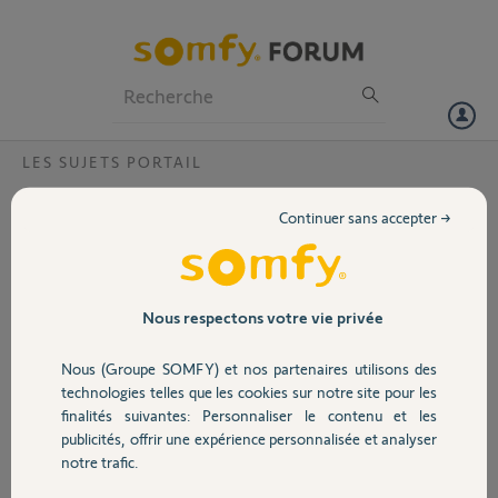
Particuliers
Professionnels
Forum
LES SUJETS PORTAIL
Volet
Portail évolvia xxl
Continuer sans accepter →
Bonjour,
Portail
Suite à une panne de courant mon portail ne fonctionne plus. Les
voyants de l'alimentation et le voyant reset restent allumés.
Pouvez-vous m'aider ??
Garage
Nous respectons votre vie privée
Merci,
Nous (Groupe SOMFY) et nos partenaires utilisons des
Sécurité
technologies telles que les cookies sur notre site pour les
Céline C.
finalités suivantes: Personnaliser le contenu et les
il y a plus d'un an
publicités, offrir une expérience personnalisée et analyser
Domotique
Participer au fil de discussion
notre trafic.