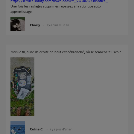
https://service.somfy.com/downloads/fr_v5/5063223dnotice_...
Une fois les réglages supprimés repassez à la rubrique auto
apprentissage.
Charly
il y a plus d'un an
Mais le fil jaune de droite en haut est débranché, où se branche t'il svp ?
Céline C.
il y a plus d'un an