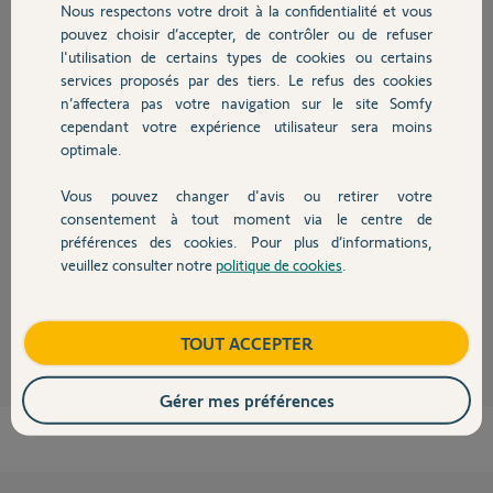
Participer au fil de discussion
Nous respectons votre droit à la confidentialité et vous
Chauffage
pouvez choisir d’accepter, de contrôler ou de refuser
l'utilisation de certains types de cookies ou certains
services proposés par des tiers. Le refus des cookies
Autres produits
Réponses
n’affectera pas votre navigation sur le site Somfy
cependant votre expérience utilisateur sera moins
optimale.
Bonjour Michel
Débrancher le Link en maintenant appuyer le bouton sur le coté jusqu'a
Vous pouvez changer d'avis ou retirer votre
extinction de la Led
Devis avec un pro
consentement à tout moment via le centre de
Ensuite rebootez votre box internet
préférences des cookies. Pour plus d’informations,
Rebranchez le Link
veuillez consulter notre
politique de cookies
.
Contact
JACKY M.
il y a plus d'un an
Boutique
TOUT ACCEPTER
Gérer mes préférences