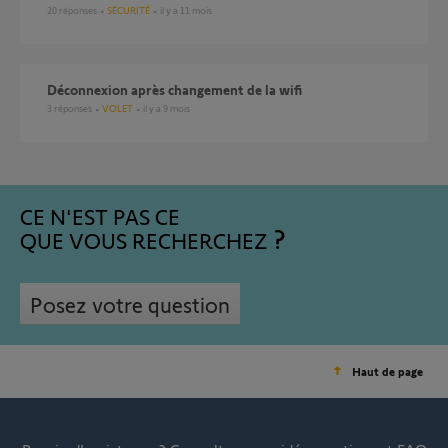
20
réponses
SÉCURITÉ
il y a 11 mois
Déconnexion après changement de la wifi
3
réponses
VOLET
il y a 9 mois
CE N'EST PAS CE
QUE VOUS RECHERCHEZ
Posez votre question
Haut de page