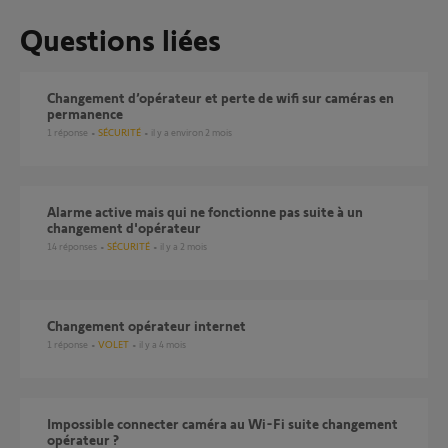
Questions liées
Changement d’opérateur et perte de wifi sur caméras en
permanence
1
réponse
SÉCURITÉ
il y a environ 2 mois
Alarme active mais qui ne fonctionne pas suite à un
changement d'opérateur
14
réponses
SÉCURITÉ
il y a 2 mois
changement opérateur internet
1
réponse
VOLET
il y a 4 mois
Impossible connecter caméra au Wi-Fi suite changement
opérateur ?