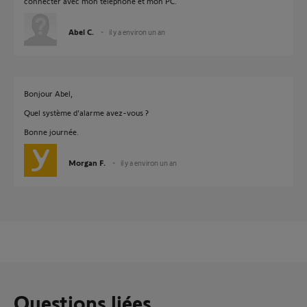
connecter avec mon téléphone et mon PC.
Abel C.
il y a environ un an
Bonjour Abel,
Quel système d'alarme avez-vous ?
Bonne journée.
Morgan F.
il y a environ un an
Questions liées