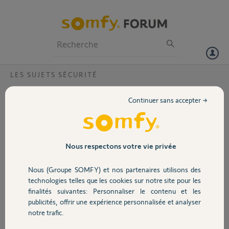
Particuliers
Professionnels
Forum
LES SUJETS SÉCURITÉ
Volet
déconnection intempestive de l'alarme
Continuer sans accepter →
somfy protect advanced?
Portail
Bonjour,
En quittant le domicile mon épouse avec son téléphone branche
Garage
Nous respectons votre vie privée
l'alarme . puis sans aucune manipulation nos téléphones indiquent
que j'ai déconnecté l'alarme Ile me faut insister pour la remettre en
Nous (Groupe SOMFY) et nos partenaires utilisons des
action et après de nombreuses déconnections elle finit par marcher. .
Sécurité
technologies telles que les cookies sur notre site pour les
A noter qu'il n'y a pas de tentative d'effraction
finalités suivantes: Personnaliser le contenu et les
publicités, offrir une expérience personnalisée et analyser
Merci,
Domotique
notre trafic.
patrick G.