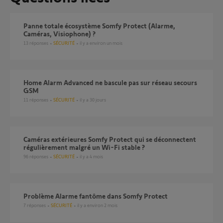
Panne totale écosystème Somfy Protect (Alarme,
Caméras, Visiophone) ?
13
réponses
SÉCURITÉ
il y a environ un mois
Home Alarm Advanced ne bascule pas sur réseau secours
GSM
11
réponses
SÉCURITÉ
il y a 30 jours
Caméras extérieures Somfy Protect qui se déconnectent
régulièrement malgré un Wi-Fi stable ?
96
réponses
SÉCURITÉ
il y a 4 mois
Problème Alarme fantôme dans Somfy Protect
7
réponses
SÉCURITÉ
il y a environ 2 mois