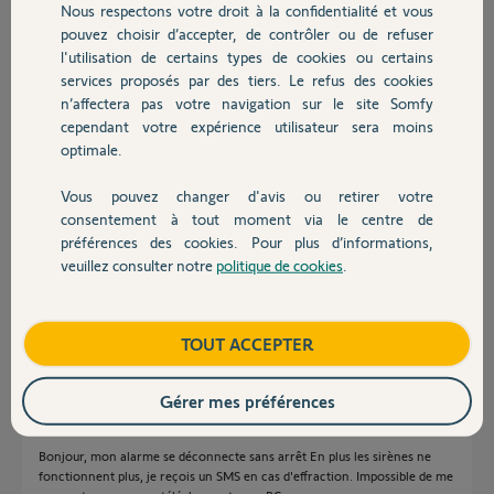
Nous respectons votre droit à la confidentialité et vous
Chauffage
il y a plus d'un an
pouvez choisir d’accepter, de contrôler ou de refuser
Participer au fil de discussion
l'utilisation de certains types de cookies ou certains
services proposés par des tiers. Le refus des cookies
Autres produits
n’affectera pas votre navigation sur le site Somfy
cependant votre expérience utilisateur sera moins
Réponses
optimale.
Vous pouvez changer d'avis ou retirer votre
Bonjour Patrick
Devis avec un pro
consentement à tout moment via le centre de
Normalement ce problème vient d'un badge qui dysfonctionne.
préférences des cookies. Pour plus d’informations,
veuillez consulter notre
politique de cookies
.
Il faut réinitialiser tous les badges.
Contact
Pour ça on enlève la pile et on appuie au moins 5s sur chaque bouton
avant de remettre la pile.
Boutique
TOUT ACCEPTER
JACKY M.
il y a plus d'un an
Gérer mes préférences
Bonjour, mon alarme se déconnecte sans arrêt En plus les sirènes ne
fonctionnent plus, je reçois un SMS en cas d'effraction. Impossible de me