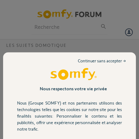
Particuliers
Professionnels
Forum
LES SUJETS DOMOTIQUE
Volet
Transfert clé IO alors que je n'ai plus mon
Continuer sans accepter →
ancienne box
Portail
Bonjour,
J'avais une ancienne box Somfy qui a pris la foudre, je n'ai plus en ma
Garage
possession ni la box ni la boite et j'ai acheté une tahoma switch que
Nous respectons votre vie privée
j'ai paramétré mais je n'arrive pas à mettre les volets roulants qui
étaient sur l'ancienne box. Merci de me dire comment je dois
Nous (Groupe SOMFY) et nos partenaires utilisons des
Sécurité
procéder pour les intégrer.
technologies telles que les cookies sur notre site pour les
Cordialement
finalités suivantes: Personnaliser le contenu et les
publicités, offrir une expérience personnalisée et analyser
Domotique
Fabienne P.
notre trafic.
il y a plus d'un an