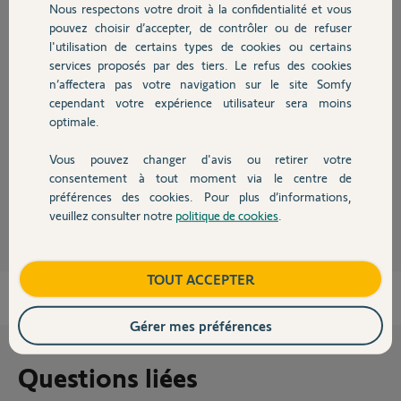
Participer au fil de discussion
Nous respectons votre droit à la confidentialité et vous
Chauffage
pouvez choisir d’accepter, de contrôler ou de refuser
l'utilisation de certains types de cookies ou certains
services proposés par des tiers. Le refus des cookies
Autres produits
Réponses
n’affectera pas votre navigation sur le site Somfy
cependant votre expérience utilisateur sera moins
optimale.
Bonsoir Fabienne
Il faut réinitialiser les moteurs pour effacer la clé de sécurité IO.
Vous pouvez changer d'avis ou retirer votre
Devis avec un pro
consentement à tout moment via le centre de
JACKY M.
préférences des cookies. Pour plus d’informations,
il y a plus d'un an
veuillez consulter notre
politique de cookies
.
Contact
Boutique
TOUT ACCEPTER
Gérer mes préférences
Questions liées