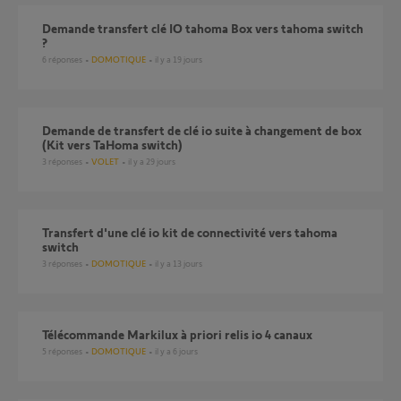
Demande transfert clé IO tahoma Box vers tahoma switch
?
6
réponses
DOMOTIQUE
il y a 19 jours
Demande de transfert de clé io suite à changement de box
(Kit vers TaHoma switch)
3
réponses
VOLET
il y a 29 jours
Transfert d'une clé io kit de connectivité vers tahoma
switch
3
réponses
DOMOTIQUE
il y a 13 jours
Télécommande Markilux à priori relis io 4 canaux
5
réponses
DOMOTIQUE
il y a 6 jours