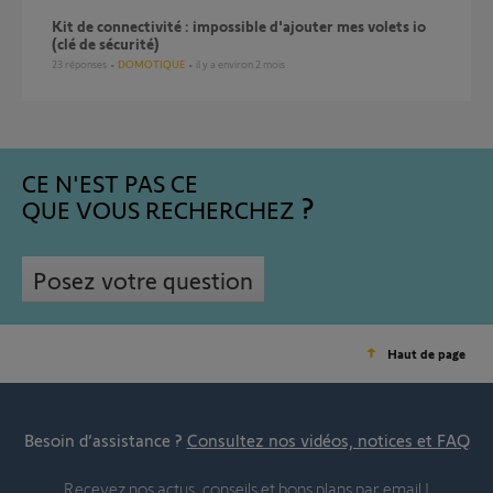
Kit de connectivité : impossible d'ajouter mes volets io
(clé de sécurité)
23
réponses
DOMOTIQUE
il y a environ 2 mois
CE N'EST PAS CE
QUE VOUS RECHERCHEZ
Posez votre question
Haut de page
Besoin d’assistance ?
Consultez nos vidéos, notices et FAQ
Recevez nos actus, conseils et bons plans par email !