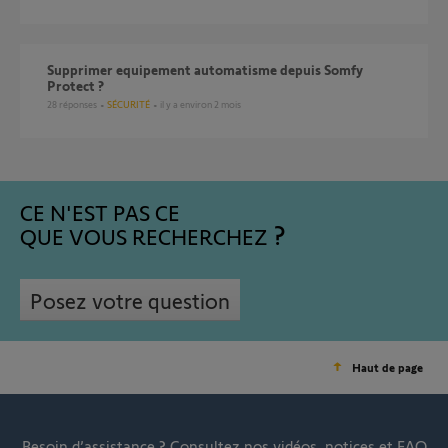
Supprimer equipement automatisme depuis Somfy
Protect ?
28
réponses
SÉCURITÉ
il y a environ 2 mois
CE N'EST PAS CE
QUE VOUS RECHERCHEZ
Posez votre question
Haut de page
Besoin d’assistance ?
Consultez nos vidéos, notices et FAQ