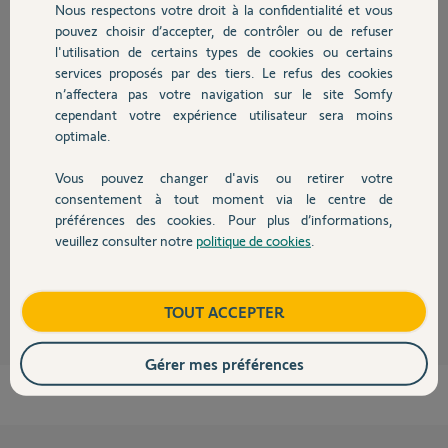
Nous respectons votre droit à la confidentialité et vous
Chauffage
Participer au fil de discussion
pouvez choisir d’accepter, de contrôler ou de refuser
l'utilisation de certains types de cookies ou certains
services proposés par des tiers. Le refus des cookies
Autres produits
n’affectera pas votre navigation sur le site Somfy
Réponses
cependant votre expérience utilisateur sera moins
optimale.
Bonjour
Vous pouvez changer d'avis ou retirer votre
Débrancher le Link en maintenant appuyer le bouton sur le coté jusqu'à
Devis avec un pro
consentement à tout moment via le centre de
extinction de la Led.
préférences des cookies. Pour plus d’informations,
Rebranchez le link
veuillez consulter notre
politique de cookies
.
Contact
JACKY M.
il y a environ un an
Boutique
TOUT ACCEPTER
Gérer mes préférences