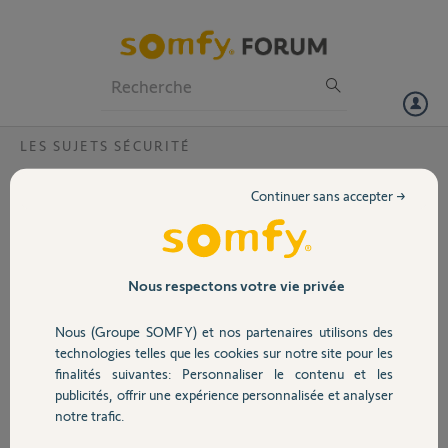
Particuliers
Professionnels
Forum
LES SUJETS SÉCURITÉ
Volet
Application SOMFY Protect - 80
Continuer sans accepter →
notifications en 8 heures
Portail
Bonjour,
Depuis hier mon application SOMFY Protect n’arrête pas de
Garage
m’envoyer des notifications de service coupé / rétabli.
Nous respectons votre vie privée
J’en suis à 80 en 8 heures.
Y’a t’il des problèmes de leur côté ? Je précise que l’internet à la
Nous (Groupe SOMFY) et nos partenaires utilisons des
Sécurité
maison ne souffre d’aucun dysfonctionnement.
technologies telles que les cookies sur notre site pour les
finalités suivantes: Personnaliser le contenu et les
Merci d’avance pour votre retour,
publicités, offrir une expérience personnalisée et analyser
Domotique
notre trafic.
Benjamin M.
il y a environ un an