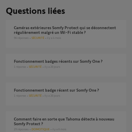
Questions liées
Caméras extérieures Somfy Protect qui se déconnectent
régulièrement malgré un Wi-Fi stable ?
96
réponses
SÉCURITÉ
il y a 4 mois
Fonctionnement badges récents sur Somfy One ?
1
réponse
SÉCURITÉ
il y a 20 jours
Fonctionnement badge récent sur Somfy One ?
1
réponse
SÉCURITÉ
il y a 20 jours
Comment faire en sorte que Tahoma détecte à nouveau
Somfy Protect ?
29
réponses
DOMOTIQUE
il y a 6 mois