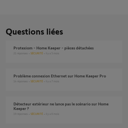
Questions liées
Protexiom - Home Keeper - pièces détachées
21
réponses
SÉCURITÉ
il y a 5 mois
Problème connexion Ethernet sur Home Keeper Pro
14
réponses
SÉCURITÉ
il y a 7 mois
Détecteur extérieur ne lance pas le scénario sur Home
Keeper ?
19
réponses
SÉCURITÉ
il y a 6 mois