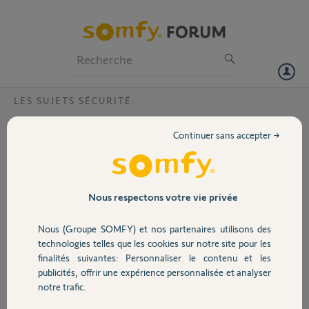
Particuliers
Professionnels
Forum
LES SUJETS SÉCURITÉ
Volet
Équipements home Keeper disparus
Continuer sans accepter →
Bonjour,
Portail
Depuis ce jour, mes équipements home Keeper n’apparaisse plus sur
Somfy Protect ni home Keeper pro ? Impossible de mettre mon
alarme avec l’application mais fonctionne sur centrale et avec badge
Garage
Nous respectons votre vie privée
…Besoin de votre aide merciiiii
Nous (Groupe SOMFY) et nos partenaires utilisons des
Merci,
Sécurité
technologies telles que les cookies sur notre site pour les
finalités suivantes: Personnaliser le contenu et les
geremy
publicités, offrir une expérience personnalisée et analyser
Domotique
il y a environ un an
notre trafic.