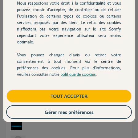
Nous respectons votre droit à la confidentialité et vous
Chauffage
Réponses
pouvez choisir d’accepter, de contrôler ou de refuser
l'utilisation de certains types de cookies ou certains
services proposés par des tiers. Le refus des cookies
Autres produits
n’affectera pas votre navigation sur le site Somfy
Bonsoir Geremy
cependant votre expérience utilisateur sera moins
Dans l'application Somfy Protect
optimale.
Sur le premier écran en haut vous avez le nom du site d'installation.
Cliquez dessus.
Vous allez ainsi voir si il y a un autre site sur lequel il faudra cliquer.
Vous pouvez changer d'avis ou retirer votre
Devis avec un pro
consentement à tout moment via le centre de
JACKY M.
il y a environ un an
préférences des cookies. Pour plus d’informations,
veuillez consulter notre
politique de cookies
.
Contact
Bonsoir,
Boutique
TOUT ACCEPTER
Non rien de tout ça il me semble
Gérer mes préférences