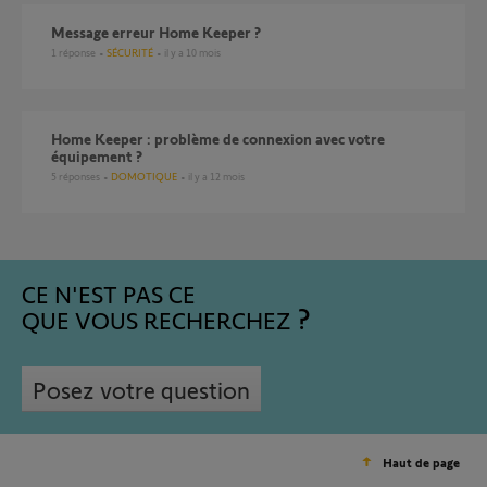
Message erreur Home Keeper ?
1
réponse
SÉCURITÉ
il y a 10 mois
Home Keeper : problème de connexion avec votre
équipement ?
5
réponses
DOMOTIQUE
il y a 12 mois
CE N'EST PAS CE
QUE VOUS RECHERCHEZ
Posez votre question
Haut de page