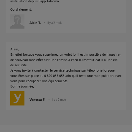
installation depuis l'app Tahoma.
Cordialement.
Alain T.
il y a 2 mois
Alain,
En effet lorsque vous supprimez un volet Io, il est impossible de l’appairer
de nouveau sans effectuer une remise à zéro du moteur car il a une clé
de sécurité .
Je vous invite à contacter le service technique par téléphone lorsque
vous êtes sur place au 0 820 055 055 afin qu'il teste une manipulation avec
vous pour récupérer vos équipements.
Bonne journée,
Vanessa F.
il y a 2 mois