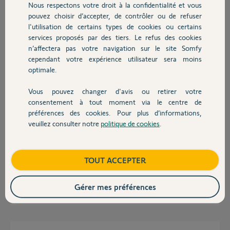
Nous respectons votre droit à la confidentialité et vous
Chauffage
Merci,
pouvez choisir d’accepter, de contrôler ou de refuser
l'utilisation de certains types de cookies ou certains
services proposés par des tiers. Le refus des cookies
Autres produits
Adrien C.
n’affectera pas votre navigation sur le site Somfy
il y a environ un an
cependant votre expérience utilisateur sera moins
Participer au fil de discussion
optimale.
Vous pouvez changer d'avis ou retirer votre
Devis avec un pro
Réponses
consentement à tout moment via le centre de
préférences des cookies. Pour plus d’informations,
veuillez consulter notre
politique de cookies
.
Contact
Bonjour Adrien,
Je ne vois pas de problème côté box.
Je vous invite à contacter le service support lorsque vous êtes sur place.
Boutique
TOUT ACCEPTER
Bonne journée,
Gérer mes préférences
Vanessa F.
il y a environ un an