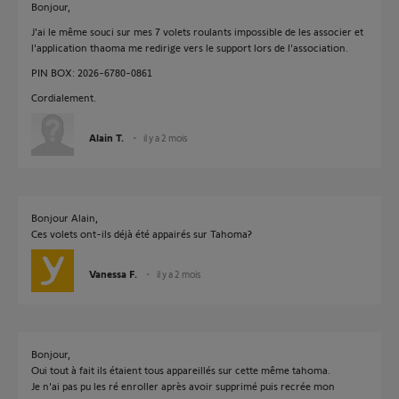
Bonjour,
J'ai le même souci sur mes 7 volets roulants impossible de les associer et
l'application thaoma me redirige vers le support lors de l'association.
PIN BOX: 2026-6780-0861
Cordialement.
Alain T.
il y a 2 mois
Bonjour Alain,
Ces volets ont-ils déjà été appairés sur Tahoma?
Vanessa F.
il y a 2 mois
Bonjour,
Oui tout à fait ils étaient tous appareillés sur cette même tahoma.
Je n'ai pas pu les ré enroller après avoir supprimé puis recrée mon