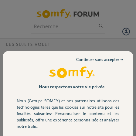
Particuliers
Professionnels
Forum
LES SUJETS VOLET
Volet
Impossible de connecter mes volets à
Continuer sans accepter →
l'application Thaoma.
Portail
Bonjour,
Je souhaiterai ajouter mes 3 volets à l'application thaoma mais ça ne
Garage
fonctionne pas.
Nous respectons votre vie privée
J'ai une box thaoma raildin V2 et des interrupteur IO avec un bouton
prog derrière.
Nous (Groupe SOMFY) et nos partenaires utilisons des
Sécurité
Je n'ai pas de télécommande.
technologies telles que les cookies sur notre site pour les
En suivant les instructions le volet n'est pas détecter lors de l'appui
finalités suivantes: Personnaliser le contenu et les
sur prog.
publicités, offrir une expérience personnalisée et analyser
Domotique
Ensuite on me renvoi vers le support.
notre trafic.
Merci.