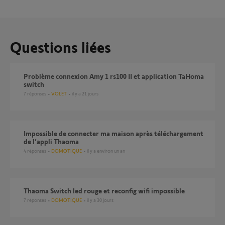
Questions liées
Problème connexion Amy 1 rs100 II et application TaHoma
switch
7
réponses
VOLET
il y a 21 jours
Impossible de connecter ma maison après téléchargement
de l’appli Thaoma
4
réponses
DOMOTIQUE
il y a environ un an
Thaoma Switch led rouge et reconfig wifi impossible
7
réponses
DOMOTIQUE
il y a 30 jours