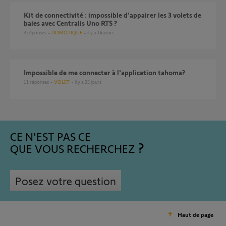
Kit de connectivité : impossible d’appairer les 3 volets de
baies avec Centralis Uno RTS ?
3
réponses
DOMOTIQUE
il y a 14 jours
Impossible de me connecter à l'application tahoma?
11
réponses
VOLET
il y a 23 jours
CE N'EST PAS CE
QUE VOUS RECHERCHEZ
Posez votre question
Haut de page