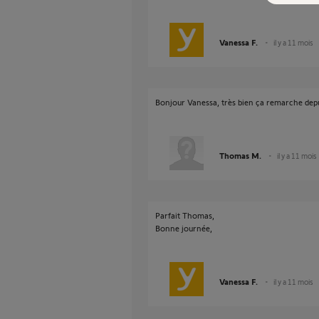
Vanessa F.
il y a 11 mois
Bonjour Vanessa, très bien ça remarche depu
Thomas M.
il y a 11 mois
Parfait Thomas,
Bonne journée,
Vanessa F.
il y a 11 mois