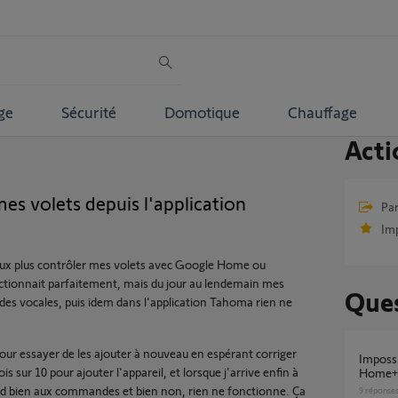
ge
Sécurité
Domotique
Chauffage
Acti
es volets depuis l'application
Par
Im
peux plus contrôler mes volets avec Google Home ou
nctionnait parfaitement, mais du jour au lendemain mes
Ques
es vocales, puis idem dans l'application Tahoma rien ne
 pour essayer de les ajouter à nouveau en espérant corriger
Impossible d'associer mes volets dans
 sur 10 pour ajouter l'appareil, et lorsque j'arrive enfin à
Home+C
ond bien aux commandes et bien non, rien ne fonctionne. Ça
9
réponse