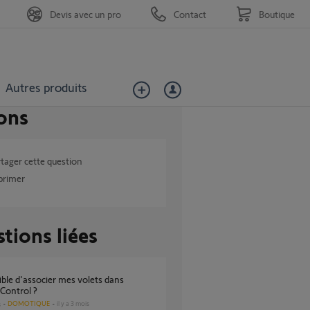
Devis avec un pro
Contact
Boutique
Autres produits
ons
tager cette question
primer
tions liées
ontrol ?
DOMOTIQUE
il y a 3 mois
s