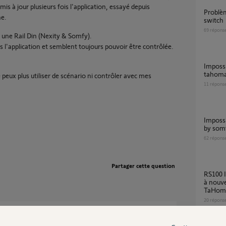
 mis à jour plusieurs fois l'application, essayé depuis
Problème détection volet roulant via tahoma
ne.
switch
69
répons
 une Rail Din (Nexity & Somfy).
 l'application et semblent toujours pouvoir être contrôlée.
Impossible de me connecter à l'application
tahom
 peux plus utiliser de scénario ni contrôler avec mes
11
répons
Impossible de me connecter à l appli tahoma
by som
62
répons
Partager cette question
RS100 IO - Impossibilité de faire reconnaitre
à nouve
TaHom
20
répons