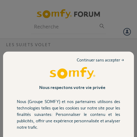
Particuliers
Professionnels
Forum
LES SUJETS VOLET
Volet
Fonctionnement aléatoire commande tout
Continuer sans accepter →
fermer ou tout ouvrir volets RTS par kit
Portail
connectivité ?
Bonjour,
Garage
Nous respectons votre vie privée
J'ai 9 volets roulants Somfy RTS, chacun équipé d'une télécommande
3 boutons.
Nous (Groupe SOMFY) et nos partenaires utilisons des
Sécurité
Ils fonctionnent très bien individuellement lorsque je lance une
technologies telles que les cookies sur notre site pour les
commande depuis l'application.
finalités suivantes: Personnaliser le contenu et les
Le problème se pose quand je lance la commande tout fermer/ouvrir
publicités, offrir une expérience personnalisée et analyser
Domotique
depuis l’application.
notre trafic.
j’ai aléatoirement un ou plusieurs volets qui ne sont pas commandés.
Je dois donc m’y reprendre à deux ou 3 fois pour que tous les volets