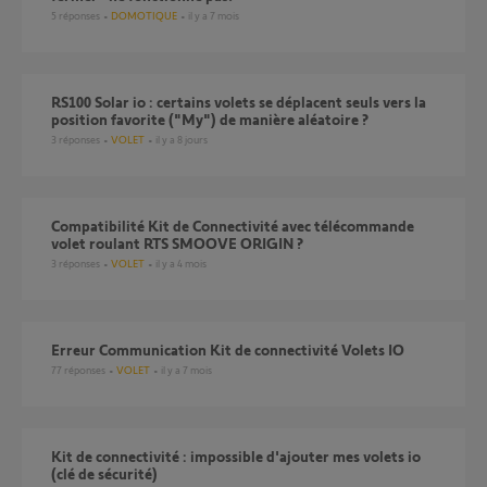
5
réponses
DOMOTIQUE
il y a 7 mois
RS100 Solar io : certains volets se déplacent seuls vers la
position favorite ("My") de manière aléatoire ?
3
réponses
VOLET
il y a 8 jours
Compatibilité Kit de Connectivité avec télécommande
volet roulant RTS SMOOVE ORIGIN ?
3
réponses
VOLET
il y a 4 mois
Erreur Communication Kit de connectivité Volets IO
77
réponses
VOLET
il y a 7 mois
Kit de connectivité : impossible d'ajouter mes volets io
(clé de sécurité)