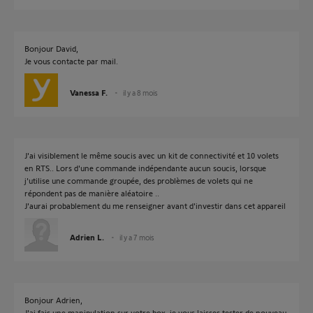
Bonjour David,
Je vous contacte par mail.
Vanessa F.
il y a 8 mois
J'ai visiblement le même soucis avec un kit de connectivité et 10 volets
en RTS.. Lors d'une commande indépendante aucun soucis, lorsque
j'utilise une commande groupée, des problèmes de volets qui ne
répondent pas de manière aléatoire ..
J'aurai probablement du me renseigner avant d'investir dans cet appareil
Adrien L.
il y a 7 mois
Bonjour Adrien,
J'ai fais une manipulation sur votre box, je vous laisses tester de nouveau.