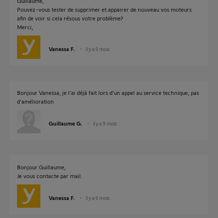
Guillaume,
Pouvez-vous tester de supprimer et appairer de nouveau vos moteurs
afin de voir si cela résous votre problème?
Merci,
Vanessa F.
il y a 9 mois
Bonjour Vanessa, je l'ai déjà fait lors d'un appel au service technique, pas
d'amélioration
Guillaume G.
il y a 9 mois
Bonjour Guillaume,
Je vous contacte par mail.
Vanessa F.
il y a 9 mois