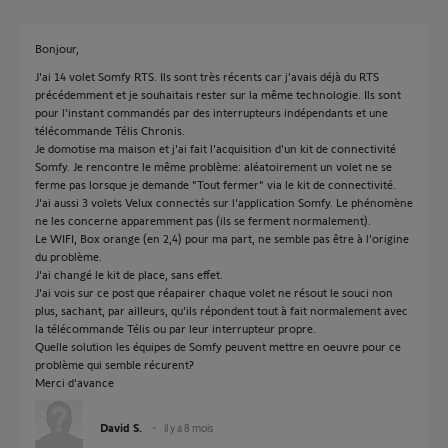
Bonjour,
J'ai 14 volet Somfy RTS. Ils sont très récents car j'avais déjà du RTS
précédemment et je souhaitais rester sur la même technologie. Ils sont
pour l'instant commandés par des interrupteurs indépendants et une
télécommande Télis Chronis.
Je domotise ma maison et j'ai fait l'acquisition d'un kit de connectivité
Somfy. Je rencontre le même problème: aléatoirement un volet ne se
ferme pas lorsque je demande "Tout fermer" via le kit de connectivité.
J'ai aussi 3 volets Velux connectés sur l'application Somfy. Le phénomène
ne les concerne apparemment pas (ils se ferment normalement).
Le WIFI, Box orange (en 2,4) pour ma part, ne semble pas être à l'origine
du problème.
J'ai changé le kit de place, sans effet.
J'ai vois sur ce post que réapairer chaque volet ne résout le souci non
plus, sachant, par ailleurs, qu'ils répondent tout à fait normalement avec
la télécommande Télis ou par leur interrupteur propre.
Quelle solution les équipes de Somfy peuvent mettre en oeuvre pour ce
problème qui semble récurent?
Merci d'avance
David S.
il y a 8 mois