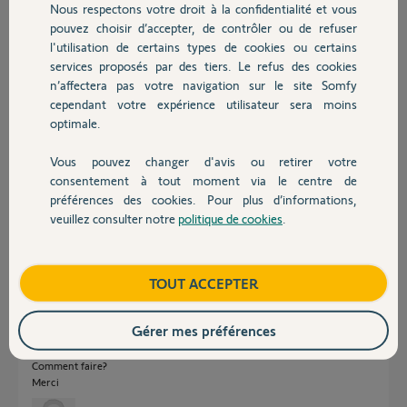
Nous respectons votre droit à la confidentialité et vous
Chauffage
soient commandés lorsque je lance une commande groupée.
pouvez choisir d’accepter, de contrôler ou de refuser
Ce ne sont pas toujours les mêmes volets qui ne fonctionnent pas.
l'utilisation de certains types de cookies ou certains
J’ai testé de brancher le kit à d’autres endroits de la maison sans
services proposés par des tiers. Le refus des cookies
Autres produits
changement.
n’affectera pas votre navigation sur le site Somfy
cependant votre expérience utilisateur sera moins
Merci d'avance pour votre aide,
optimale.
Guillaume G.
Vous pouvez changer d'avis ou retirer votre
Devis avec un pro
il y a 10 mois
consentement à tout moment via le centre de
Participer au fil de discussion
préférences des cookies. Pour plus d’informations,
veuillez consulter notre
politique de cookies
.
Contact
Réponses
Boutique
TOUT ACCEPTER
Gérer mes préférences
Bonjour, Je viens d installer ma Tohoma switch pour mes volets roulants
et j ai le mettre problème.
Comment faire?
Merci