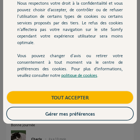
Nous respectons votre droit à la confidentialité et vous
Chauffage
pouvez choisir d’accepter, de contrôler ou de refuser
l'utilisation de certains types de cookies ou certains
services proposés par des tiers. Le refus des cookies
Autres produits
n’affectera pas votre navigation sur le site Somfy
cependant votre expérience utilisateur sera moins
optimale.
Vous pouvez changer d'avis ou retirer votre
Philippe C.
Devis avec un pro
consentement à tout moment via le centre de
il y a 10 mois
préférences des cookies. Pour plus d’informations,
Participer au fil de discussion
veuillez consulter notre
politique de cookies
.
Contact
Réponses
Boutique
TOUT ACCEPTER
Gérer mes préférences
C'est un store banne ou un VR ?
Bonne journée
Charly
il y a 10 mois