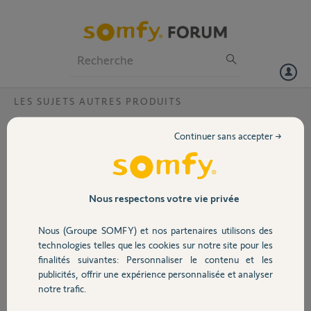
Particuliers
Professionnels
Forum
LES SUJETS AUTRES PRODUITS
Volet
Remplacement module 7070store
Continuer sans accepter →
électrique
Portail
Bonjour,
Quel module puis-je acheter pour
Garage
remplacer le mien
Nous respectons votre vie privée
Module 7070 GCA088 154086 avec
télécommande sans fil 156468
Nous (Groupe SOMFY) et nos partenaires utilisons des
Sécurité
Merci
technologies telles que les cookies sur notre site pour les
finalités suivantes: Personnaliser le contenu et les
Merci,
publicités, offrir une expérience personnalisée et analyser
Domotique
notre trafic.