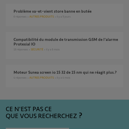
Problème va-et-vient store banne en butée
6
réponses
AUTRES PRODUITS
il y a 9 jours
compatibilité du module de transmission GSM de l'alarme
Protexial IO
16
réponses
SÉCURITÉ
il y a 6 mois
Moteur Sunea screen io 15 32 de 15 nm qui ne réagit plus.?
4
réponses
AUTRES PRODUITS
il y a 4 mois
CE N'EST PAS CE
QUE VOUS RECHERCHEZ