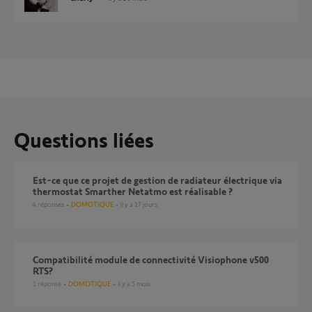
Questions liées
Est-ce que ce projet de gestion de radiateur électrique via
thermostat Smarther Netatmo est réalisable ?
4
réponses
DOMOTIQUE
il y a 17 jours
Compatibilité module de connectivité Visiophone v500
RTS?
1
réponse
DOMOTIQUE
il y a 5 mois