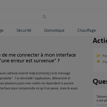
ge
Sécurité
Domotique
Chauffage
Acti
e de me connecter à mon interface
Par
"une erreur est survenue" ?
Im
vec adresse mail et mdp (corrects) j'ai le message
roduite". J'ai réinstallé l'application, débranché et
Ques
uis plusieurs jours mes volets ne répondent à aucune
terface pour comprendre ce qu'il se passe, mais là aussi,
Tahoma switch déconnectée de mon appli et
n est p
21
répons