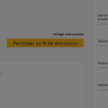
Une erreur est survenue suite à première
installa
11
répons
Partager cette question
Tahoma
Participer au fil de discussion
7
réponse
Imposs
16
répons
 ?
interf
6
réponse