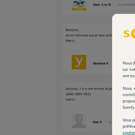
Jean-Luc B.
il y a 10 mois
Bonjour,
Je ne retrouve aucun box activée lié à ce PIN
Merci,
Nous (
Vanessa F.
il y a 9 mois
sur not
une exp
Nous r
bonjour, il y a une erreur le pin est difficile à li
2048-5604-9521
contrô
merci
propos
Somfy 
Vous p
Nat P.
il y a 9 mois
préfér
cookie