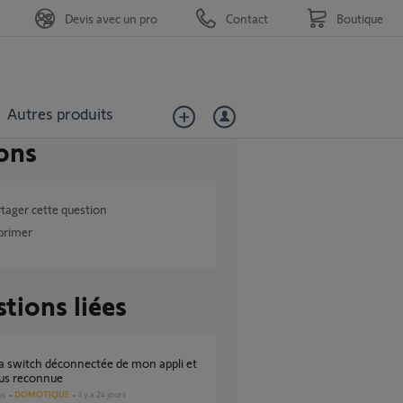
Devis avec un pro
Contact
Boutique
Autres produits
ons
tager cette question
primer
tions liées
lus reconnue
DOMOTIQUE
il y a 24 jours
es