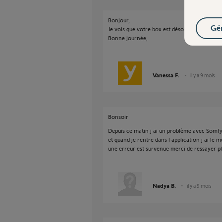
Bonjour,
Gér
Je vois que votre box est désormais connect
Bonne journée,
Vanessa F.
il y a 9 mois
Bonsoir
Depuis ce matin j ai un problème avec Somfy
et quand je rentre dans l application j ai le
une erreur est survenue merci de ressayer pl
Nadya B.
il y a 9 mois