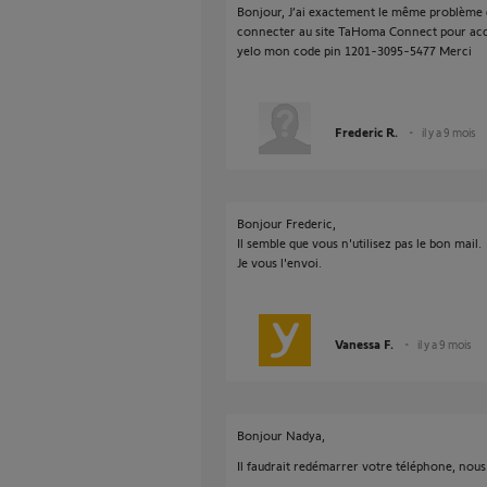
Bonjour, J’ai exactement le même problème d
connecter au site TaHoma Connect pour accéd
yelo mon code pin 1201-3095-5477 Merci
Frederic R.
il y a 9 mois
Bonjour Frederic,
Il semble que vous n'utilisez pas le bon mail.
Je vous l'envoi.
Vanessa F.
il y a 9 mois
Bonjour Nadya,
Il faudrait redémarrer votre téléphone, nou