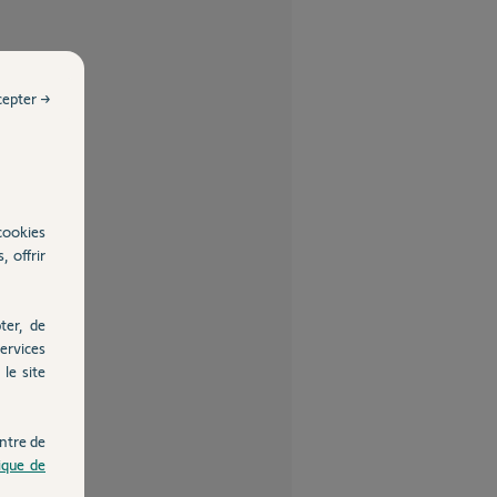
cepter →
cookies
, offrir
ter, de
ervices
le site
ntre de
tique de