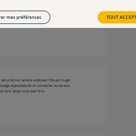
er mes préférences
TOUT ACCEP
ée.
 sécurité ma caméra extérieur. Elle est rouge
 message impossible de se connecter au serveur
us tard. Savez vous que faire