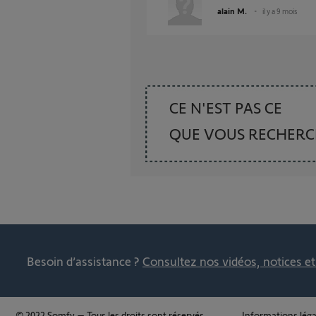
alain M.
il y a 9 mois
CE N'EST PAS CE
QUE VOUS RECHER
Besoin d’assistance ?
Consultez nos vidéos, notices e
© 2022 Somfy – Tous les droits sont réservés.
Informations léga