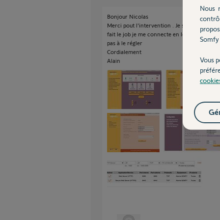
Nous r
Bonjour Nicolas
contrô
Merci pout l'intervention . Je suis arrivé à
propos
fait le job je me connecte en local et a dista
Somfy 
pas à le régler
Cordialement
Vous p
Alain
préfér
cookie
Gér