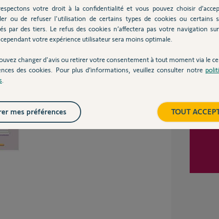
Inter
espectons votre droit à la confidentialité et vous pouvez choisir d’accep
ler ou de refuser l'utilisation de certains types de cookies ou certains s
 créer un compte sur alarmesomfy.net l'alarme
és par des tiers. Le refus des cookies n’affectera pas votre navigation sur 
nce par contre j'ai un défaut DNS et je n'arrive
cependant votre expérience utilisateur sera moins optimale.
ouvez changer d'avis ou retirer votre consentement à tout moment via le ce
ences des cookies. Pour plus d’informations, veuillez consulter notre
poli
s
.
er mes préférences
TOUT ACCEP