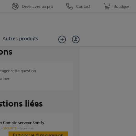
Devis avec un pro
Contact
Boutique
Autres produits
ons
tager cette question
primer
tions liées
ion Compte serveur Somfy
SÉCURITÉ
il y a 4 mois
s
Participer au fil de discussion