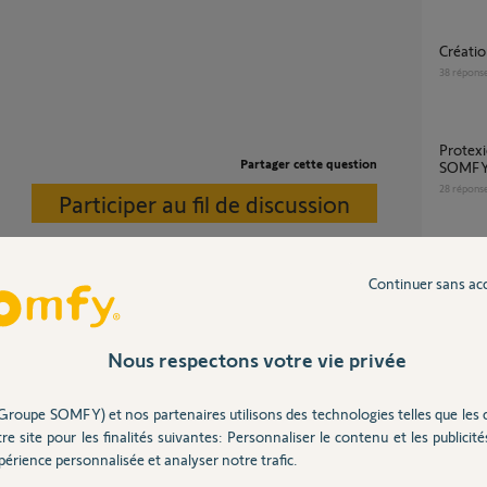
créat
38
répons
Protexiom-Protexial sans serveur DNS
Partager cette question
SOMFY
28
répons
Participer au fil de discussion
Fiabil
Continuer sans ac
10
répons
Impossible de me connecter à l appli tahoma
by som
Nous respectons votre vie privée
62
répons
Groupe SOMFY) et nos partenaires utilisons des technologies telles que les 
re site pour les finalités suivantes: Personnaliser le contenu et les publicités
érience personnalisée et analyser notre trafic.