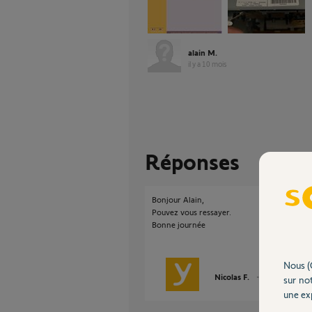
alain M.
il y a 10 mois
Réponses
Bonjour Alain,
Pouvez vous ressayer.
Bonne journée
Nous (
Nicolas F.
il y a 9 mois
sur not
une exp