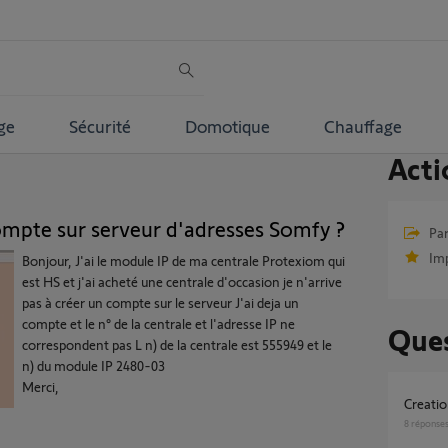
ge
Sécurité
Domotique
Chauffage
Acti
ompte sur serveur d'adresses Somfy ?
Par
Im
Bonjour, J'ai le module IP de ma centrale Protexiom qui
est HS et j'ai acheté une centrale d'occasion je n'arrive
pas à créer un compte sur le serveur J'ai deja un
compte et le n° de la centrale et l'adresse IP ne
Ques
correspondent pas L n) de la centrale est 555949 et le
n) du module IP 2480-03
Merci,
creat
8
réponse