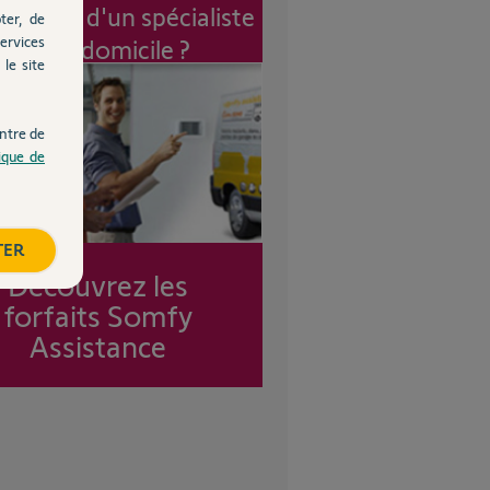
vention d'un spécialiste
ter, de
ervices
à mon domicile ?
le site
ntre de
tique de
TER
Découvrez les
forfaits Somfy
Assistance