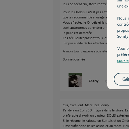
Puis ce scénario, store rentré "si" tempé <26°
une exp
Pour le Ondéis il n'est pas affectable à Tah
que je recommande si usage auto).
Nous r
Vous affectez le Ondéis et la sécu vent dire
contrô
sont autonomes et rentrerons le store si le n
propos
la pluie est détectée.
Somfy 
Ces sécu outrepassent tous les scénario et o
l'impossibilité de les affecter à Tahoma pour
Vous p
A mon tour, j'espère avoir été clair.
préfér
Bonne journée
cookie
Gér
Charly
il y a 9 mois
Oui, excellent. Merci beaucoup.
J'ai déjà un Eolis 3D intégré dans le store. E
préférable d'avoir un capteur EOLIS extérieu
Si je résume, je rajoute un Sunteis et un Ondei
Il me suffit donc de les associer au moteur du