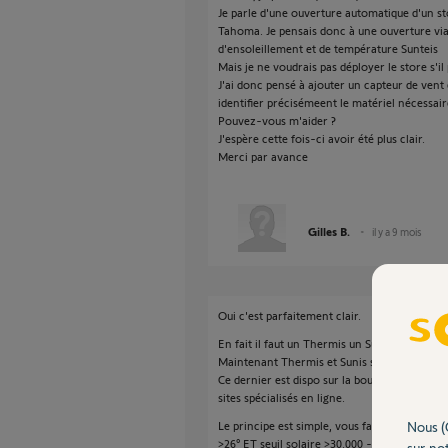
Je parle d'une ouverture automatique d'un st
Tahoma. Je pensais donc à une ouverture vi
d'ensoleillement et de température Sunteis
Mais je ne voudrais pas déployer le store s'il 
J'ai donc pensé à ajouter un capteur de vent e
identifier précisémeent le matériel nécessair
Pouvez-vous m'aider ?
J'espère cette fois-ci avoir été plus clair.
Merci par avance
Gilles B.
il y a 9 mois
Oui c'est parfaitement clair.
En fait il faut un Thermis un Sunis un Ondéis 
Maintenant Thermis et Sunis sont remplacés 
Ce dernier est dispo sur la boutique quant à l
sites spécialisés en ligne.
Nous (
Le principe est simple, vous fabriquez par e
>26° ET seuil solaire >30.000 - 50.000 lux <.
sur not