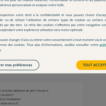
 OU seuil solaire < 30.000 lux.
érience personnalisée et analyser notre trafic.
oma au même titre qu'une sécu vent Eolis IO (ce
espectons votre droit à la confidentialité et vous pouvez choisir d’accep
ctement au moteur du store via sa TC, ces sécu
ler ou de refuser l'utilisation de certains types de cookies ou certains s
iveau de vent > au seuil déterminé et/ou si de
és par des tiers. Le refus des cookies n’affectera pas votre navigation sur 
cependant votre expérience utilisateur sera moins optimale.
nt pour mission de sauvegarder le store. D'où
 les intégrer dans des scénario.
ouvez changer d'avis ou retirer votre consentement à tout moment via le ce
ences des cookies. Pour plus d’informations, veuillez consulter notre
poli
s
.
er mes préférences
TOUT ACCEP
st-ce le bon détecteur de vent ? Ou est-il
r au store ?
s à l'installation.
 store via sa TC.