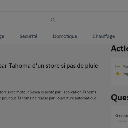
ge
Sécurité
Domotique
Chauffage
Acti
r Tahoma d'un store si pas de pluie
Par
Im
ore avec moteur Sunea io piloté par l'application Tahoma,
Ques
eur pour que Tahoma ne réalise par l'ouverture automatique
Gesti
1
réponse