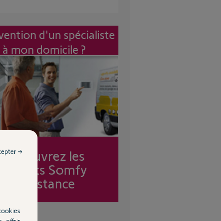
vention d'un spécialiste
à mon domicile ?
cepter →
Découvrez les
forfaits Somfy
Assistance
cookies
, offrir