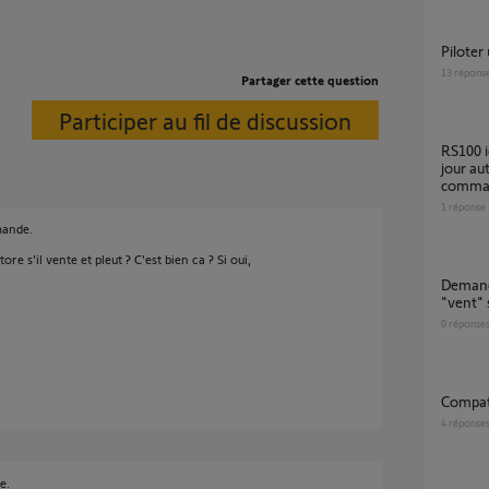
Piloter
13
répons
Partager cette question
Participer au fil de discussion
RS100 io Hybrid : la TaHoma ne met pas à
jour au
comman
1
réponse
mande.
 s'il vente et pleut ? C'est bien ca ? Si oui,
Demande de rétablissement de l'indication
"vent"
0
réponse
compat
4
réponse
e.