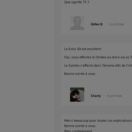
Que signifie TC ?
Gilles B.
il y a 9 mois
Le Eolis 3D est excellent.
Oui, vous affectez le Ondeis au store via s
Le Sunteis s'affecte dans Tahoma afin de l'in
Bonne soirée à vous
Charly
il y a 9 mois
Merci beaucoup pour toutes ces explications b
Bonne soirée à vous.
Bien cordialement