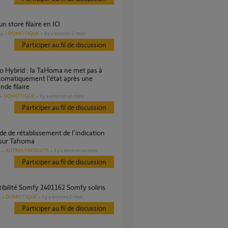
 un store filaire en IO
DOMOTIQUE
il y a environ 2 mois
es
Participer au fil de discussion
tomatiquement l’état après une
de filaire
DOMOTIQUE
il y a environ un mois
Participer au fil de discussion
 sur Tahoma
AUTRES PRODUITS
il y a environ un mois
s
Participer au fil de discussion
ibilité Somfy 2401162 Somfy soliris
DOMOTIQUE
il y a environ 2 mois
s
Participer au fil de discussion