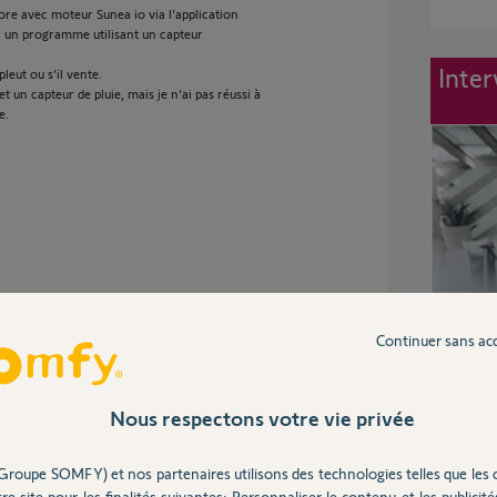
ore avec moteur Sunea io via l'application
a un programme utilisant un capteur
Inter
pleut ou s'il vente.
t un capteur de pluie, mais je n'ai pas réussi à
e.
Continuer sans ac
et un Eolis.
par le Sunteis.
Nous respectons votre vie privée
'Ondéis et l'Eolis il faudra chercher sur des
Groupe SOMFY) et nos partenaires utilisons des technologies telles que les 
xemple ce scénario : Store ouvert "si" tempé
re site pour les finalités suivantes: Personnaliser le contenu et les publicités