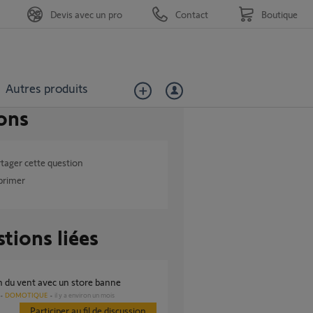
Devis avec un pro
Contact
Boutique
Autres produits
ons
tager cette question
primer
tions liées
on du vent avec un store banne
DOMOTIQUE
il y a environ un mois
Participer au fil de discussion