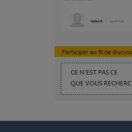
Gilles B.
il y a 9 mois
Participer au fil de discus
CE N'EST PAS CE
QUE VOUS RECHER