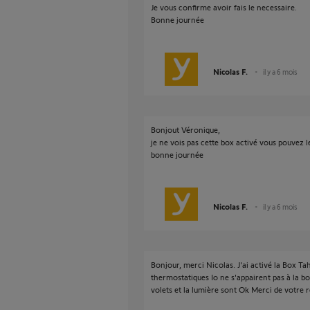
Je vous confirme avoir fais le necessaire.
Bonne journée
Nicolas F.
il y a 6 mois
Bonjout Véronique,
je ne vois pas cette box activé vous pouvez l
bonne journée
Nicolas F.
il y a 6 mois
Bonjour, merci Nicolas. J'ai activé la Box Tah
thermostatiques Io ne s'appairent pas à la box
volets et la lumière sont Ok Merci de votre re