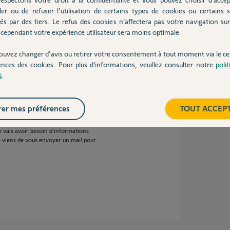
ler ou de refuser l'utilisation de certains types de cookies ou certains s
cernant le souci des têtes thermostatiques Io
és par des tiers. Le refus des cookies n’affectera pas votre navigation sur 
u courant.. Cdlt.
cependant votre expérience utilisateur sera moins optimale.
ouvez changer d'avis ou retirer votre consentement à tout moment via le ce
ences des cookies. Pour plus d’informations, veuillez consulter notre
poli
s
s
.
er mes préférences
TOUT ACCEP
s indiquez, il semblerait que vos vannes IO
e vais avoir besoin d'informations
je viens de vous envoyer un mail pour