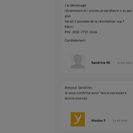
J ai déménagé
récemment et l ancien propriétaire n as pas
plus
Serait il possible de la réinitialiser svp ?
Merci
PIN: 2032-7737-2434
Cordialement
Sandrine W.
il y a 6 mois
Bonjour Sandrine,
Je vous confirme avoir fais le necessaire.
bonne journée
Nicolas F.
il y a 6 mois