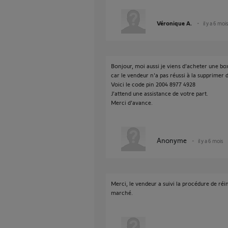
Véronique A.
il y a 6 moi
Bonjour, moi aussi je viens d'acheter une bo
car le vendeur n'a pas réussi à la supprimer
Voici le code pin 2004 8977 4928
J'attend une assistance de votre part.
Merci d'avance.
Anonyme
il y a 6 mois
Merci, le vendeur a suivi la procédure de réin
marché.