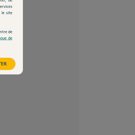
ervices
le site
ntre de
tique de
TER