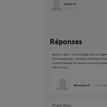
Olivier D.
il y a 6 mois
Réponses
Bonjour, idem. J'ai emménagé dans un logemen
fonctionnent pas. J'ai voulu réinitialiser la
compte Tahoma n'a aucune connexion égalem
votre retour..
Véronique A.
il y a 6 moi
Bonjour Olivier,