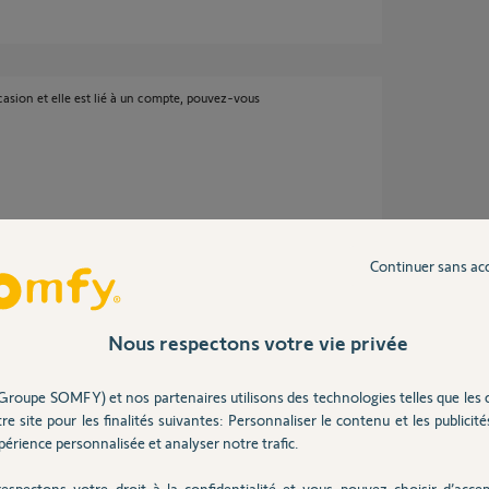
asion et elle est lié à un compte, pouvez-vous
Continuer sans ac
 Tahoma.
Nous respectons votre vie privée
Groupe SOMFY) et nos partenaires utilisons des technologies telles que les 
re site pour les finalités suivantes: Personnaliser le contenu et les publicités
érience personnalisée et analyser notre trafic.
espectons votre droit à la confidentialité et vous pouvez choisir d’accep