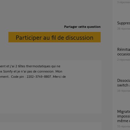
3
réponse
Suppr
Partager cette question
28
répons
Participer au fil de discussion
réinitialisation tahoma switch suite achat
occasio
2
réponse
t et j'ai 2 têtes thermostatiques qui ne
 box Somfy et je n'ai pas de connexion. Mon
ent.. Code pin : 2202-3749-8807..Merci de
Dissociation de compte pour une TaHoma
switch 
16
répons
s
Migration TaHoma V1 vers TaHoma Switch
impossi
même 
55
répons