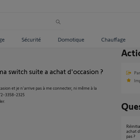
ge
Sécurité
Domotique
Chauffage
Acti
ma switch suite a achat d'occasion ?
Par
Im
asion et je n'arrive pas à me connecter, ni même à la
072-3358-2325
er.
Ques
Réinitialisation box tahoma switch suite a un
achat d
pas ?