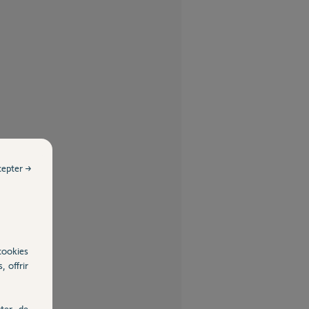
cepter →
cookies
, offrir
ter, de