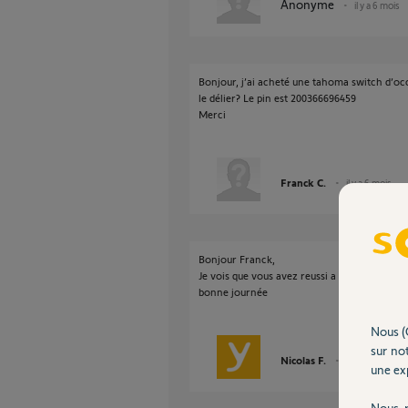
Anonyme
il y a 6 mois
Bonjour, j’ai acheté une tahoma switch d’occ
le délier? Le pin est 200366696459
Merci
Franck C.
il y a 6 mois
Bonjour Franck,
Je vois que vous avez reussi a activer votre
bonne journée
Nous (
sur not
Nicolas F.
il y a 6 mois
une exp
Nous r