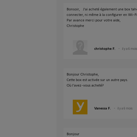
Bonsoir, J'ai acheté également une box taho
connecter, ni même à la configurer en Wi-F
Par avance merci pour votre aide,
Christophe
christophe F.
il y a 6 moi
Bonjour Christophe,
Cette box est activée sur un autre pays.
Où l'avez-vous acheté?
Vanessa F.
il y a 6 mois
Bonjour