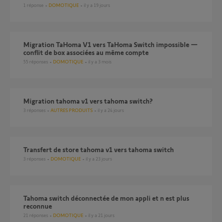
1
réponse
DOMOTIQUE
il y a 19 jours
Migration TaHoma V1 vers TaHoma Switch impossible —
conflit de box associées au même compte
55
réponses
DOMOTIQUE
il y a 3 mois
Migration tahoma v1 vers tahoma switch?
3
réponses
AUTRES PRODUITS
il y a 24 jours
Transfert de store tahoma v1 vers tahoma switch
3
réponses
DOMOTIQUE
il y a 23 jours
Tahoma switch déconnectée de mon appli et n est plus
reconnue
21
réponses
DOMOTIQUE
il y a 21 jours