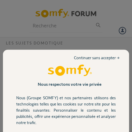
Particuliers
Professionnels
Forum
LES SUJETS DOMOTIQUE
Volet
Tahoma switch associée à un domicile
Continuer sans accepter →
Bonjour,
Portail
Je viens de déménager j'ai bien réussi à associer Tahoma Switch avec
un iPhone dans l'app Maison.
Garage
Nous respectons votre vie privée
Le problème est pour associer la Tahoma avec un autre iPhone: cela
me dit que l'accessoire est déjà présent dans un autre domicile?
Nous (Groupe SOMFY) et nos partenaires utilisons des
me demandant de réinitialiser l'accessoire (sauf que j'ai déjà tout
Sécurité
technologies telles que les cookies sur notre site pour les
configuré avec les volets et capteurs.)
finalités suivantes: Personnaliser le contenu et les
code pin: 2052-4203-3562
publicités, offrir une expérience personnalisée et analyser
Domotique
Je vous remercie et vous souhaite une belle journée
notre trafic.