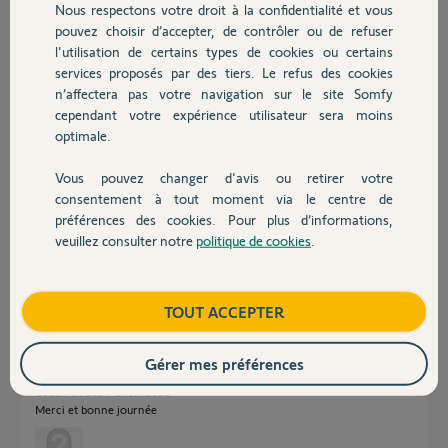
Nous respectons votre droit à la confidentialité et vous
Morgan
Chauffage
pouvez choisir d’accepter, de contrôler ou de refuser
il y a 3 mois
l'utilisation de certains types de cookies ou certains
Participer au fil de discussion
services proposés par des tiers. Le refus des cookies
Autres produits
n’affectera pas votre navigation sur le site Somfy
cependant votre expérience utilisateur sera moins
Réponses
optimale.
Vous pouvez changer d'avis ou retirer votre
Devis avec un pro
consentement à tout moment via le centre de
merci pour avoir régler le problème!
préférences des cookies. Pour plus d’informations,
veuillez consulter notre
politique de cookies
.
Morgan
Contact
il y a 3 mois
Boutique
TOUT ACCEPTER
Bonjour,
J’ai fait l’acquisition de la box TaHoma Switch mais cette dernière est
Gérer mes préférences
déjà rattachée à un compte. Est-il possible de la réinitialiser ?
Code PIN 2034-9407-5092
Merci et bonne journée