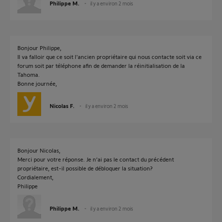
Philippe M.
il y a environ 2 mois
Bonjour Philippe,
Il va falloir que ce soit l'ancien propriétaire qui nous contacte soit via ce
forum soit par téléphone afin de demander la réinitialisation de la
Tahoma.
Bonne journée,
Nicolas F.
il y a environ 2 mois
Bonjour Nicolas,
Merci pour votre réponse. Je n’ai pas le contact du précédent
propriétaire, est-il possible de débloquer la situation?
Cordialement,
Philippe
Philippe M.
il y a environ 2 mois