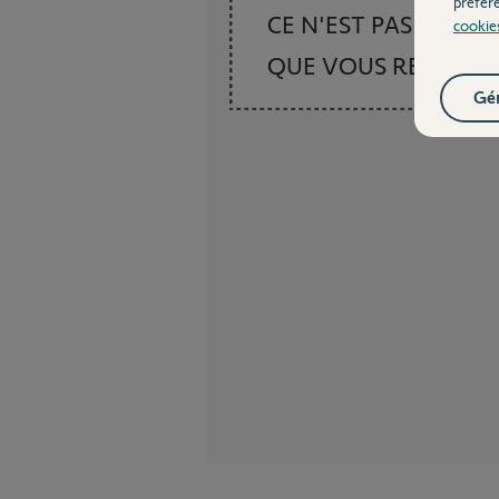
préfér
CE N'EST PAS CE
cookie
QUE VOUS RECHER
Gér