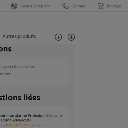
Devis avec un pro
Contact
Boutique
Autres produits
ons
tager cette question
primer
tions liées
 Home Advanced ?
AUTRES PRODUITS
il y a 26 jours
s