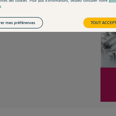
ences des cookies. Pour plus d’informations, veuillez consulter notre
poli
s
.
Posez votre question
Inter
CHEZ
er mes préférences
TOUT ACCEP