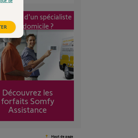
tique de
vention d'un spécialiste
à mon domicile ?
TER
Découvrez les
forfaits Somfy
Assistance
Haut de page