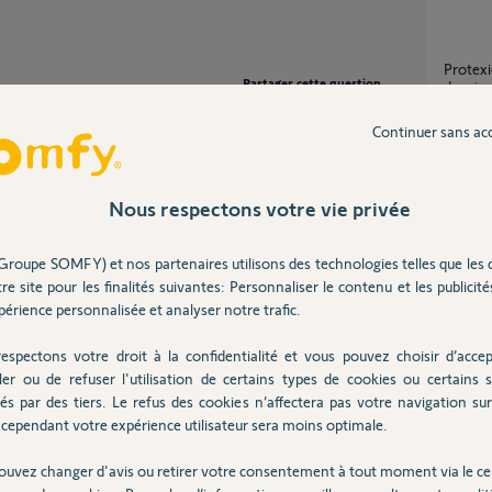
Protexiom 600 subitement plus accessible
Partager cette question
depuis 
2
réponse
Participer au fil de discussion
Continuer sans ac
Modul
Nous respectons votre vie privée
1
réponse
Groupe SOMFY) et nos partenaires utilisons des technologies telles que les 
re site pour les finalités suivantes: Personnaliser le contenu et les publicités
Protex
érience personnalisée et analyser notre trafic.
27
répons
espectons votre droit à la confidentialité et vous pouvez choisir d’accep
ler ou de refuser l'utilisation de certains types de cookies ou certains s
Évolu
és par des tiers. Le refus des cookies n’affectera pas votre navigation sur 
1
réponse
cependant votre expérience utilisateur sera moins optimale.
ouvez changer d'avis ou retirer votre consentement à tout moment via le ce