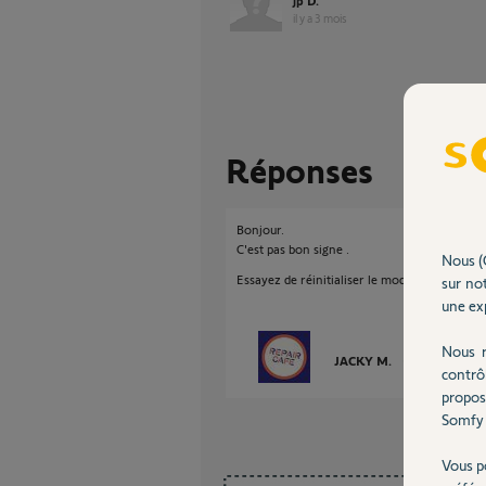
jp D.
il y a 3 mois
Réponses
Bonjour.
C'est pas bon signe .
Nous (
Essayez de réinitialiser le module IP.
sur not
une exp
Nous r
JACKY M.
il y a 3 mois
contrô
propos
Somfy 
Vous p