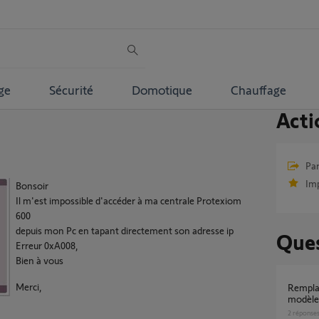
ge
Sécurité
Domotique
Chauffage
Acti
Par
Im
Bonsoir
Il m'est impossible d'accéder à ma centrale Protexiom
600
depuis mon Pc en tapant directement son adresse ip
Ques
Erreur 0xA008,
Bien à vous
Merci,
Remplacer mon alarme Protexiom 600 par le
modèle
2
réponse