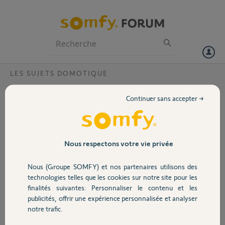
Particuliers
Professionnels
Forum
LES SUJETS DOMOTIQUE
Volet
appairement de prise programmables par
Continuer sans accepter →
tahoma switch ?
Portail
Bonjour,
lorsque je fait la manip d'appairage sur une de mes prises le système
Garage
me trouve 7 thermostats programmable .
Nous respectons votre vie privée
pouvez vous me dire comment sortir de cette situation
Merci,
Nous (Groupe SOMFY) et nos partenaires utilisons des
Sécurité
technologies telles que les cookies sur notre site pour les
BERNARD L.
finalités suivantes: Personnaliser le contenu et les
il y a 3 mois
publicités, offrir une expérience personnalisée et analyser
Domotique
Participer au fil de discussion
notre trafic.