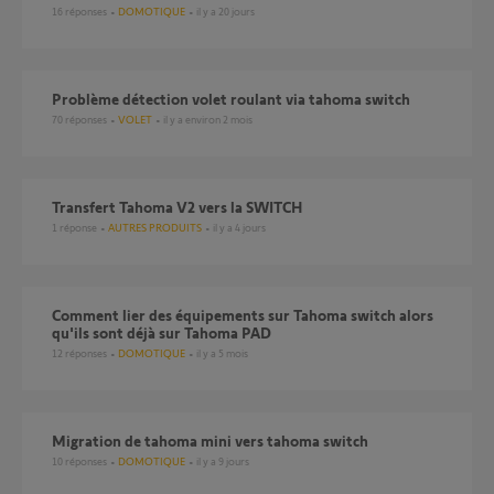
16
réponses
DOMOTIQUE
il y a 20 jours
Problème détection volet roulant via tahoma switch
70
réponses
VOLET
il y a environ 2 mois
Transfert Tahoma V2 vers la SWITCH
1
réponse
AUTRES PRODUITS
il y a 4 jours
Comment lier des équipements sur Tahoma switch alors
qu'ils sont déjà sur Tahoma PAD
12
réponses
DOMOTIQUE
il y a 5 mois
Migration de tahoma mini vers tahoma switch
10
réponses
DOMOTIQUE
il y a 9 jours