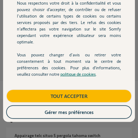
Nous respectons votre droit à la confidentialité et vous
Chauffage
pouvez choisir d’accepter, de contrôler ou de refuser
Réponses
l'utilisation de certains types de cookies ou certains
services proposés par des tiers. Le refus des cookies
Autres produits
n’affectera pas votre navigation sur le site Somfy
cependant votre expérience utilisateur sera moins
Bonsoir
Quelle référence la prise ?
optimale.
Vous pouvez changer d'avis ou retirer votre
JACKY M.
il y a 3 mois
Devis avec un pro
consentement à tout moment via le centre de
préférences des cookies. Pour plus d’informations,
veuillez consulter notre
politique de cookies
.
Contact
Boutique
TOUT ACCEPTER
Gérer mes préférences
Questions liées
Appairage telc situo 5 pergola tahoma switch