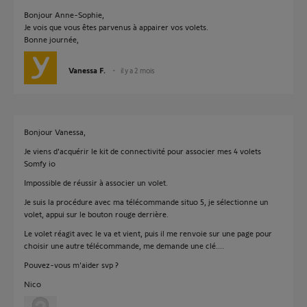
Bonjour Anne-Sophie,
Je vois que vous êtes parvenus à appairer vos volets.
Bonne journée,
Vanessa F.
il y a 2 mois
Bonjour Vanessa,
Je viens d'acquérir le kit de connectivité pour associer mes 4 volets
Somfy io
Impossible de réussir à associer un volet.
Je suis la procédure avec ma télécommande situo 5, je sélectionne un
volet, appui sur le bouton rouge derrière.
Le volet réagit avec le va et vient, puis il me renvoie sur une page pour
choisir une autre télécommande, me demande une clé....
Pouvez-vous m'aider svp ?
Nico