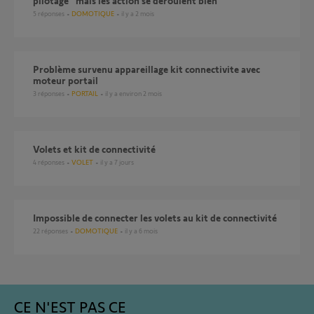
pilotage" mais les action se déroulent bien
5
réponses
DOMOTIQUE
il y a 2 mois
problème survenu appareillage kit connectivite avec
moteur portail
3
réponses
PORTAIL
il y a environ 2 mois
Volets et kit de connectivité
4
réponses
VOLET
il y a 7 jours
Impossible de connecter les volets au kit de connectivité
22
réponses
DOMOTIQUE
il y a 6 mois
CE N'EST PAS CE