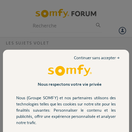
Particuliers
Professionnels
Forum
LES SUJETS VOLET
Volet
Problème survenu lors de l’association
Continuer sans accepter →
volet et kit de connectivité
Portail
Bonjour,
J’ai acheté un kit de connectivité pour mes volets IO.
Garage
Nous respectons votre vie privée
J’appuie bien sûr le bouton PROG, le volet fait un petit va et vient
Je clique sur suivant et j’ai de suite un message « un problème est
Nous (Groupe SOMFY) et nos partenaires utilisons des
survenu »
Sécurité
technologies telles que les cookies sur notre site pour les
finalités suivantes: Personnaliser le contenu et les
Code pin : 2124-1142-0093
publicités, offrir une expérience personnalisée et analyser
Domotique
Pouvez nous m’aider?
notre trafic.
Merci,