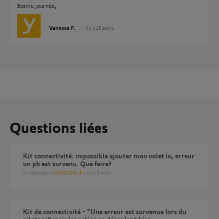
Bonne journée,
Vanessa F.
il y a 18 jours
Questions liées
Kit connectivité: impossible ajouter mon volet io, erreur
un pb est survenu. Que faire?
42
réponses
DOMOTIQUE
il y a 3 mois
Kit de connectivité - "Une erreur est survenue lors du