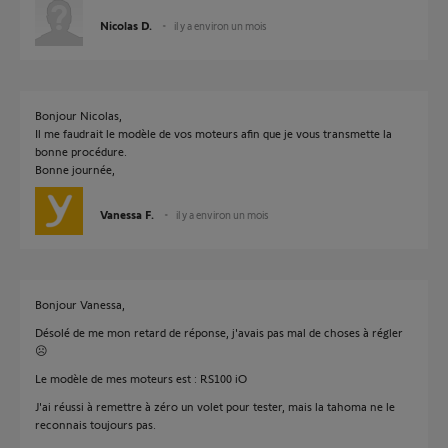
Nicolas D.
il y a environ un mois
Bonjour Nicolas,
Il me faudrait le modèle de vos moteurs afin que je vous transmette la
bonne procédure.
Bonne journée,
Vanessa F.
il y a environ un mois
Bonjour Vanessa,
Désolé de me mon retard de réponse, j'avais pas mal de choses à régler
☹️
Le modèle de mes moteurs est : RS100 iO
J'ai réussi à remettre à zéro un volet pour tester, mais la tahoma ne le
reconnais toujours pas.