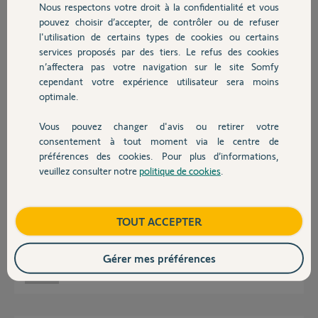
Nous respectons votre droit à la confidentialité et vous
Chauffage
pouvez choisir d’accepter, de contrôler ou de refuser
Anne-Sophie C.
l'utilisation de certains types de cookies ou certains
il y a 3 mois
services proposés par des tiers. Le refus des cookies
Autres produits
Participer au fil de discussion
n’affectera pas votre navigation sur le site Somfy
cependant votre expérience utilisateur sera moins
optimale.
Réponses
Vous pouvez changer d'avis ou retirer votre
Devis avec un pro
consentement à tout moment via le centre de
préférences des cookies. Pour plus d’informations,
Rebonjour
veuillez consulter notre
politique de cookies
.
Contact
Voici dans la photo la motorisation de mes volets
Merci
Boutique
TOUT ACCEPTER
Gérer mes préférences
Anne-Sophie C.
il y a 3 mois