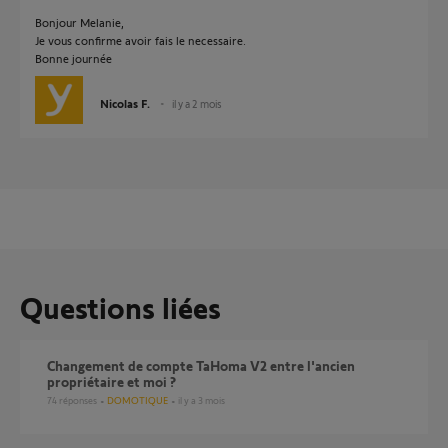
Bonjour Melanie,
Je vous confirme avoir fais le necessaire.
Bonne journée
Nicolas F.
il y a 2 mois
Questions liées
Changement de compte TaHoma V2 entre l'ancien
propriétaire et moi ?
74
réponses
DOMOTIQUE
il y a 3 mois