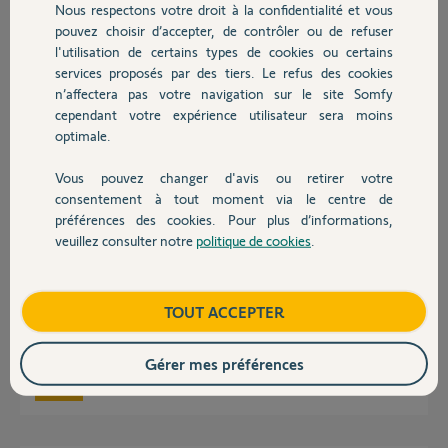
Participer au fil de discussion
Nous respectons votre droit à la confidentialité et vous
Chauffage
pouvez choisir d’accepter, de contrôler ou de refuser
l'utilisation de certains types de cookies ou certains
services proposés par des tiers. Le refus des cookies
Autres produits
Réponses
n’affectera pas votre navigation sur le site Somfy
cependant votre expérience utilisateur sera moins
optimale.
Bonjour pourriez vous dissocier le compte de la tahoma : 2003 8390 4139
svp. D’avance merci
Vous pouvez changer d'avis ou retirer votre
Devis avec un pro
consentement à tout moment via le centre de
Melanie G.
il y a 2 mois
préférences des cookies. Pour plus d’informations,
veuillez consulter notre
politique de cookies
.
Contact
Bonjour Catherine,
Boutique
TOUT ACCEPTER
je vois que vous avez reactiver la connexoon a votre nom.
bonne journée
Gérer mes préférences
Nicolas F.
il y a 2 mois