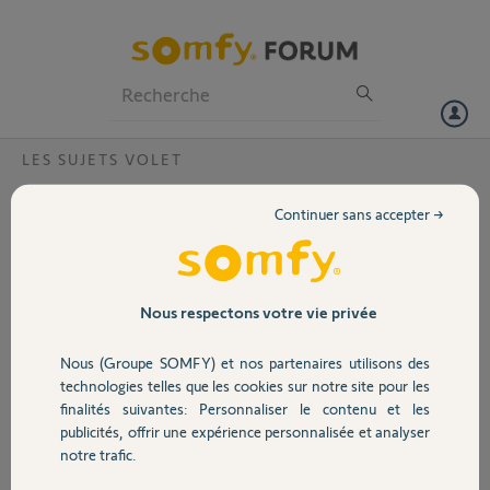
Particuliers
Professionnels
Forum
LES SUJETS VOLET
Volet
Demande suppression compte ancien
Continuer sans accepter →
propriétaire ?
Portail
Bonjour,
Pourriez-vous supprimer le compte de l’ancien propriétaire sur ma
Garage
Nous respectons votre vie privée
box connexoo afin de pouvoir créer mon compte.
PIN : 0803-6398-3438
Nous (Groupe SOMFY) et nos partenaires utilisons des
Sécurité
technologies telles que les cookies sur notre site pour les
Merci,
finalités suivantes: Personnaliser le contenu et les
publicités, offrir une expérience personnalisée et analyser
Domotique
Catherine D.
notre trafic.
il y a 2 mois