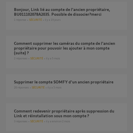
Bonjour, Link lié au compte de l'ancien propriétaire,
BU011102078A2035. Possible de dissocier?merci
1
réponse
SÉCURITÉ
il y a 19 jours
Comment supprimer les caméras du compte de l'ancien
propriétaire pour pouvoir les ajouter à mon compte
(suite) ?
2
réponses
SÉCURITÉ
il y a 5 mois
Supprimer le compte SOMFY d'un ancien propriétaire
20
réponses
SÉCURITÉ
il y a 5 mois
Comment redevenir propriétaire après suppression du
Link et réinstallation sous mon compte ?
3
réponses
SÉCURITÉ
il y a environ 2 mois