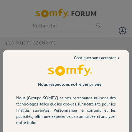
Particuliers
Professionnels
Forum
LES SUJETS SÉCURITÉ
Volet
Problème identification caméra Somfy
Continuer sans accepter →
interieure
Portail
Bonjour,
Après une centaine d' essais et manipulations, Impossible de faire
Garage
accepter le QR code ( pas de bip de confirmation).
Nous respectons votre vie privée
Voici le QR code de ma caméra. Je pense qu une intervention
technique s impose chez vous
Nous (Groupe SOMFY) et nos partenaires utilisons des
Sécurité
QR code:B0411D3178CD AGJH
technologies telles que les cookies sur notre site pour les
finalités suivantes: Personnaliser le contenu et les
Merci par avance j'attends votre retour
publicités, offrir une expérience personnalisée et analyser
Domotique
notre trafic.
Merci,