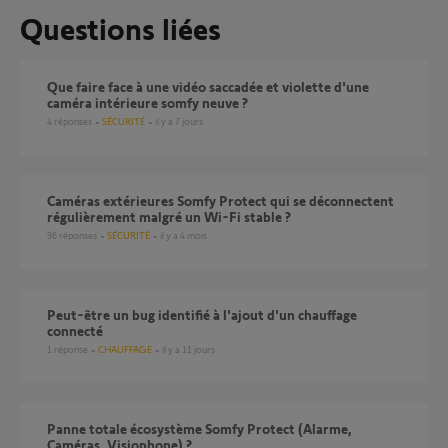
Questions liées
Que faire face à une vidéo saccadée et violette d'une
caméra intérieure somfy neuve ?
4
réponses
SÉCURITÉ
il y a 7 jours
Caméras extérieures Somfy Protect qui se déconnectent
régulièrement malgré un Wi-Fi stable ?
96
réponses
SÉCURITÉ
il y a 4 mois
Peut-être un bug identifié à l'ajout d'un chauffage
connecté
1
réponse
CHAUFFAGE
il y a 11 jours
Panne totale écosystème Somfy Protect (Alarme,
Caméras, Visiophone) ?