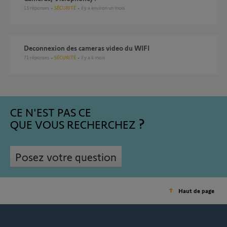
13
réponses
SÉCURITÉ
il y a environ un mois
Deconnexion des cameras video du WIFI
71
réponses
SÉCURITÉ
il y a 4 mois
CE N'EST PAS CE
QUE VOUS RECHERCHEZ
Posez votre question
Haut de page