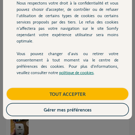
Nous respectons votre droit à la confidentialité et vous
Chauffage
Jose C.
pouvez choisir d’accepter, de contrôler ou de refuser
il y a 2 mois
l'utilisation de certains types de cookies ou certains
Participer au fil de discussion
services proposés par des tiers. Le refus des cookies
Autres produits
n’affectera pas votre navigation sur le site Somfy
cependant votre expérience utilisateur sera moins
optimale.
Réponses
Vous pouvez changer d'avis ou retirer votre
Devis avec un pro
consentement à tout moment via le centre de
Bonsoir
préférences des cookies. Pour plus d’informations,
Ce n'est pas le QR code qu'il faut poster mais l'adresse MAC de la
veuillez consulter notre
politique de cookies
.
caméra.
Contact
JACKY M.
il y a 2 mois
Boutique
TOUT ACCEPTER
Gérer mes préférences
pardon, c'est l'adresse mac