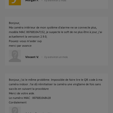
Morgan F.
il y a environ 2 mois
Bonjour,
Ma caméra intérieur de mon système d'alarme ne se connecte plus,
modèle MAC 0076B1047152, je suspecte le soft de ne plus être à jour, j'ai
actuellemnt la versoion 2.9.0;
Pouvez-vous m'aider svp
merci par avance
Vincent V.
il y a environ un mois
Bonjour, j'ai le même problème. Impossible de faire lire le QR code à ma
caméra indoor. J'ai dû réinitialiser la caméra une vingtaine de fois sans
succès en suivant la procédure
Merci de votre aide.
Le numéro MAC : 0076B1048418
Cordialement