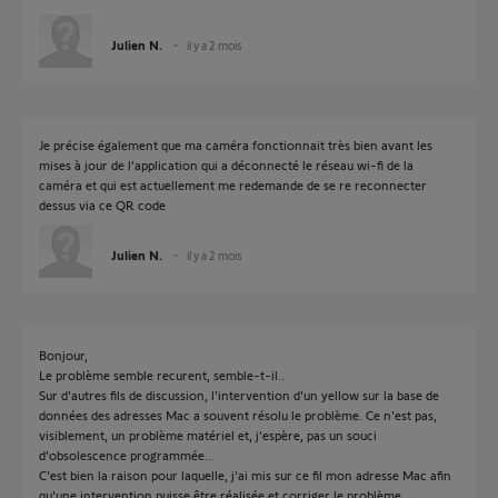
Julien N.
il y a 2 mois
Je précise également que ma caméra fonctionnait très bien avant les
mises à jour de l’application qui a déconnecté le réseau wi-fi de la
caméra et qui est actuellement me redemande de se re reconnecter
dessus via ce QR code
Julien N.
il y a 2 mois
Bonjour,
Le problème semble recurent, semble-t-il..
Sur d'autres fils de discussion, l'intervention d'un yellow sur la base de
données des adresses Mac a souvent résolu le problème. Ce n'est pas,
visiblement, un problème matériel et, j'espère, pas un souci
d'obsolescence programmée...
C'est bien la raison pour laquelle, j'ai mis sur ce fil mon adresse Mac afin
qu'une intervention puisse être réalisée et corriger le problème.