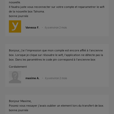
nouvelle.
Il faudra juste vous reconnecter sur votre compte et reparametrer le wifi
de la nouvelle box Tahoma.
bonne journée
Vanessa F.
il y a environ 2 mois
Bonjour, j'ai l'impression que mon compte est encore affilé à l'ancienne
box. Lorsque je clique sur résoudre le wifi, l'application ne détecte pas la
box. Dans les paramètres le code pin correspond à l'ancienne box
Cordialement
maxime A.
il y a environ 2 mois
Bonjour Maxime,
Pouvez vous ressayer j'avais oublier un element lors du transfert de box.
bonne journée