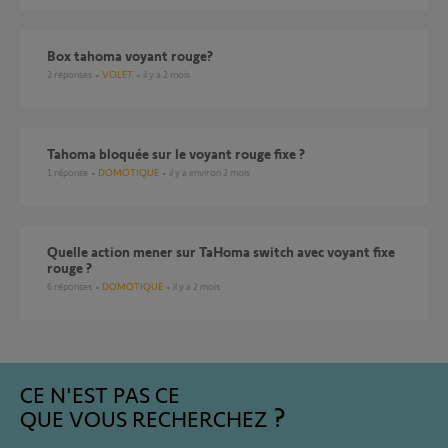
Box tahoma voyant rouge?
2
réponses
VOLET
il y a 2 mois
Tahoma bloquée sur le voyant rouge fixe ?
1
réponse
DOMOTIQUE
il y a environ 2 mois
Quelle action mener sur TaHoma switch avec voyant fixe
rouge ?
6
réponses
DOMOTIQUE
il y a 2 mois
CE N'EST PAS CE
QUE VOUS RECHERCHEZ