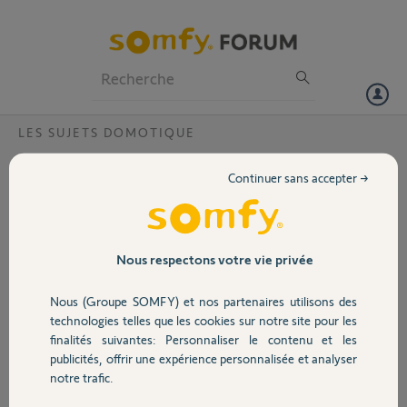
Particuliers
Professionnels
Forum
LES SUJETS DOMOTIQUE
Volet
Tahoma voyant du dessus rouge et en
Continuer sans accepter →
dessous éteint
Portail
Bonjour,
Suite à une coupure de courant, ma box tahoma switch ne
Garage
Nous respectons votre vie privée
fonctionne plus. Le voyant du dessus reste rouge, le voyant sous la
box est éteint.
Nous (Groupe SOMFY) et nos partenaires utilisons des
Procédure avec le trombone, nouveau chargeur, sans succès.
Sécurité
technologies telles que les cookies sur notre site pour les
finalités suivantes: Personnaliser le contenu et les
Si vous pouvez m'aider svp
publicités, offrir une expérience personnalisée et analyser
Domotique
Merci,
notre trafic.