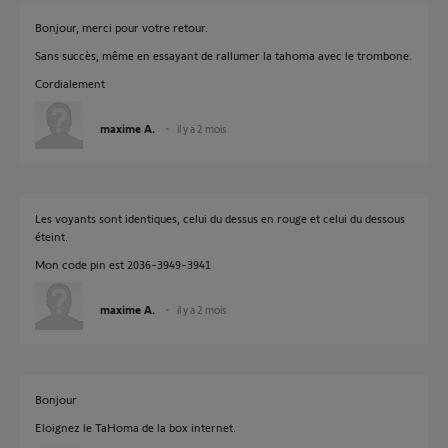
Bonjour, merci pour votre retour.
Sans succès, même en essayant de rallumer la tahoma avec le trombone.
Cordialement
maxime A.
il y a 2 mois
Les voyants sont identiques, celui du dessus en rouge et celui du dessous
éteint.
Mon code pin est 2036-3949-3941
maxime A.
il y a 2 mois
Bonjour
Eloignez le TaHoma de la box internet.