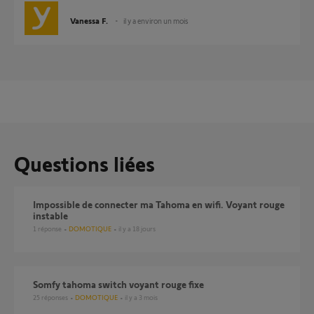
Vanessa F.
il y a environ un mois
Questions liées
Impossible de connecter ma Tahoma en wifi. Voyant rouge
instable
1
réponse
DOMOTIQUE
il y a 18 jours
Somfy tahoma switch voyant rouge fixe
25
réponses
DOMOTIQUE
il y a 3 mois