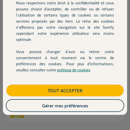
Nous respectons votre droit à la confidentialité et vous
maxime A.
Chauffage
pouvez choisir d’accepter, de contrôler ou de refuser
il y a 2 mois
l'utilisation de certains types de cookies ou certains
Participer au fil de discussion
services proposés par des tiers. Le refus des cookies
Autres produits
n’affectera pas votre navigation sur le site Somfy
cependant votre expérience utilisateur sera moins
Réponses
optimale.
Vous pouvez changer d'avis ou retirer votre
Devis avec un pro
consentement à tout moment via le centre de
Bonjour
préférences des cookies. Pour plus d’informations,
Débranchez le TaHoma.
veuillez consulter notre
politique de cookies
.
Relancez votre box internet.
Contact
Patientez 10 minutes.
Reconnectez le TaHoma.
Boutique
TOUT ACCEPTER
Qu'en est-il ?
Bonne journée.
Gérer mes préférences
Jean-Luc B.
il y a 2 mois