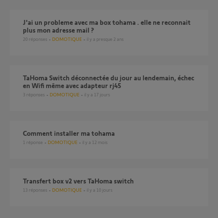
J'ai un probleme avec ma box tohama . elle ne reconnait
plus mon adresse mail ?
20
réponses
DOMOTIQUE
il y a presque 2 ans
TaHoma Switch déconnectée du jour au lendemain, échec
en Wifi même avec adapteur rj45
3
réponses
DOMOTIQUE
il y a 17 jours
comment installer ma tohama
1
réponse
DOMOTIQUE
il y a 12 mois
Transfert box v2 vers TaHoma switch
13
réponses
DOMOTIQUE
il y a 10 jours