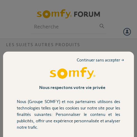
Particuliers
Professionnels
Forum
LES SUJETS AUTRES PRODUITS
Volet
Problème connexion Box ToHama depuis
Continuer sans accepter →
passage Starlink
Portail
Bonjour,
Merci,
Garage
Nous respectons votre vie privée
Geoffrey D.
Nous (Groupe SOMFY) et nos partenaires utilisons des
Sécurité
il y a 2 mois
technologies telles que les cookies sur notre site pour les
Participer au fil de discussion
finalités suivantes: Personnaliser le contenu et les
publicités, offrir une expérience personnalisée et analyser
Domotique
notre trafic.