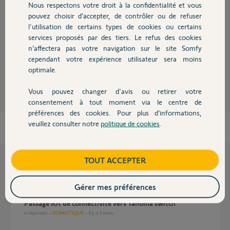
Réponses
Nous respectons votre droit à la confidentialité et vous
Chauffage
pouvez choisir d’accepter, de contrôler ou de refuser
l'utilisation de certains types de cookies ou certains
Bonjour
services proposés par des tiers. Le refus des cookies
Autres produits
Quelle type de connexion RJ45 ou Wifi ?
n’affectera pas votre navigation sur le site Somfy
cependant votre expérience utilisateur sera moins
JACKY M.
optimale.
il y a 2 mois
Vous pouvez changer d'avis ou retirer votre
Devis avec un pro
consentement à tout moment via le centre de
préférences des cookies. Pour plus d’informations,
veuillez consulter notre
politique de cookies
.
Contact
Boutique
TOUT ACCEPTER
Questions liées
Gérer mes préférences
Passage Kit de connectivité vers Tahoma switch
4
réponses
DOMOTIQUE
il y a 3 mois