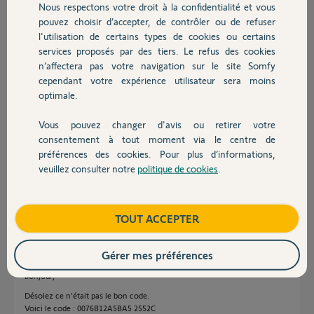
Nous respectons votre droit à la confidentialité et vous
Christophe C.
Chauffage
pouvez choisir d’accepter, de contrôler ou de refuser
il y a 2 mois
l'utilisation de certains types de cookies ou certains
Participer au fil de discussion
services proposés par des tiers. Le refus des cookies
Autres produits
n’affectera pas votre navigation sur le site Somfy
cependant votre expérience utilisateur sera moins
Réponses
optimale.
Vous pouvez changer d'avis ou retirer votre
Devis avec un pro
consentement à tout moment via le centre de
Bonjour Christophe,
préférences des cookies. Pour plus d’informations,
Ce n'est pas un n° mac de caméra Somfy.
veuillez consulter notre
politique de cookies
.
Contact
Bonne journée.
Morgan F.
il y a environ 2 mois
Boutique
TOUT ACCEPTER
Gérer mes préférences
bonjour,
Désolez ce n'était pas le bon code.
Voici le code : 0076B12A5BA5 2552C