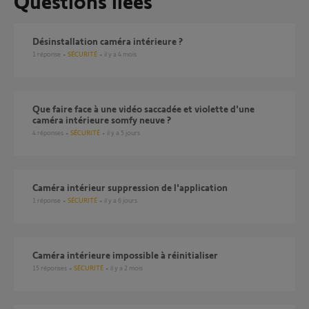
Questions liées
Désinstallation caméra intérieure ?
1
réponse
SÉCURITÉ
il y a 4 mois
Que faire face à une vidéo saccadée et violette d'une
caméra intérieure somfy neuve ?
4
réponses
SÉCURITÉ
il y a 5 jours
Caméra intérieur suppression de l'application
1
réponse
SÉCURITÉ
il y a 6 jours
Caméra intérieure impossible à réinitialiser
15
réponses
SÉCURITÉ
il y a 2 mois