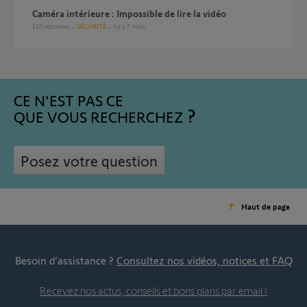
Caméra intérieure : Impossible de lire la vidéo
110
réponses
SÉCURITÉ
il y a 7 mois
CE N'EST PAS CE
QUE VOUS RECHERCHEZ
Posez votre question
Haut de page
Besoin d’assistance ?
Consultez nos vidéos, notices et FAQ
Recevez nos actus, conseils et bons plans par email !