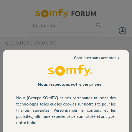
Particuliers
Professionnels
Forum
LES SUJETS SÉCURITÉ
Volet
Desinstaller un camera interieure
Continuer sans accepter →
Bonjour,
Portail
Je n arrive pas a
desinstaller la caméra
Garage
Nous respectons votre vie privée
intérieure de mon appli
tahoma. Et pouvoir la
Nous (Groupe SOMFY) et nos partenaires utilisons des
mettre sur somfi
Sécurité
technologies telles que les cookies sur notre site pour les
protect.le bouton de rejet ne fonctionne.
finalités suivantes: Personnaliser le contenu et les
Pouvez vous le faire a distance ?
publicités, offrir une expérience personnalisée et analyser
Domotique
Merci,
notre trafic.