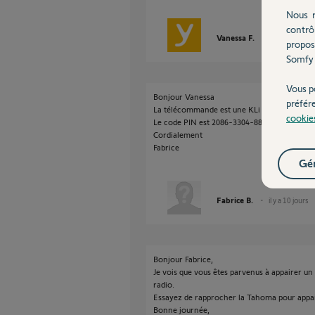
Nous r
contrô
Vanessa F.
il y a 10 jours
propos
Somfy 
Vous p
Bonjour Vanessa
préfér
La télécommande est une KLi 313
cookie
Le code PIN est 2086-3304-8839
Cordialement
Fabrice
Gér
Fabrice B.
il y a 10 jours
Bonjour Fabrice,
Je vois que vous êtes parvenus à appairer un 
radio.
Essayez de rapprocher la Tahoma pour appai
Bonne journée,