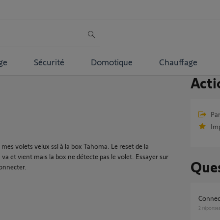
ge
Sécurité
Domotique
Chauffage
Acti
Par
Im
es volets velux ssl à la box Tahoma. Le reset de la
a et vient mais la box ne détecte pas le volet. Essayer sur
Ques
connecter.
Connec
2
réponse