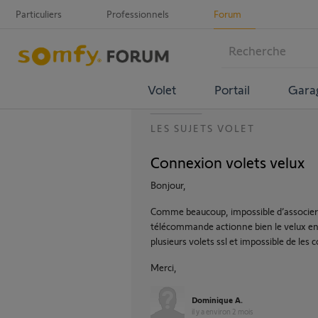
Particuliers
Professionnels
Forum
Volet
Portail
Gara
LES SUJETS VOLET
Connexion volets velux
Bonjour,
Comme beaucoup, impossible d’associer m
télécommande actionne bien le velux en v
plusieurs volets ssl et impossible de les 
Merci,
Dominique A.
il y a environ 2 mois