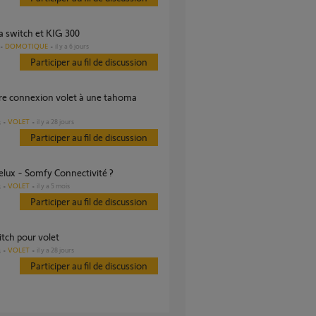
a switch et KIG 300
DOMOTIQUE
il y a 6 jours
Participer au fil de discussion
VOLET
il y a 28 jours
s
Participer au fil de discussion
Velux - Somfy Connectivité ?
VOLET
il y a 5 mois
s
Participer au fil de discussion
itch pour volet
VOLET
il y a 28 jours
s
Participer au fil de discussion