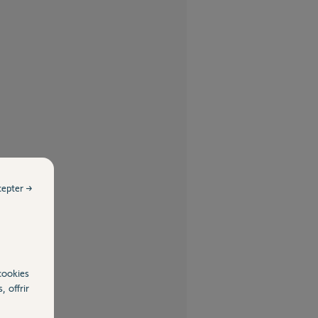
cepter →
cookies
, offrir