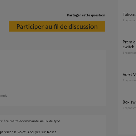
Tahom
Partager cette question
1
réponse
Participer au fil de discussion
Première connexion volet à une tahoma
switch
5
réponse
Volet 
3
réponse
2 mois
box sw
2
réponse
derrière ma telecommande Velux de type
reiller le volet. Appuyer sur Reset...