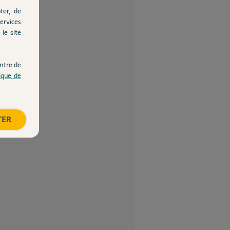
ter, de
ervices
le site
ntre de
tique de
TER