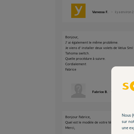
Vanessa F.
il y a environ 
Bonjour,
J' ai également le même problème.
Je viens d' installer deux volets de Velux Sml S
Tahoma switch.
Quelle procédure à suivre.
Cordialement
Fabrice
Fabrice B.
il y a 11 jours
Nous (
Bonjour Fabrice,
sur not
Quel est le modèle de votre télécommande? E
une exp
Merci,