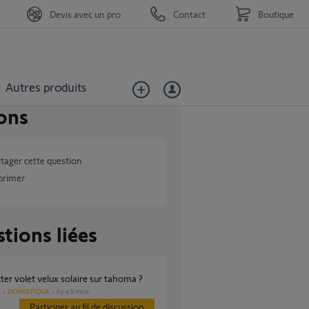
Devis avec un pro
Contact
Boutique
Autres produits
ons
tager cette question
primer
tions liées
ter volet velux solaire sur tahoma ?
DOMOTIQUE
il y a 5 mois
s
Participer au fil de discussion