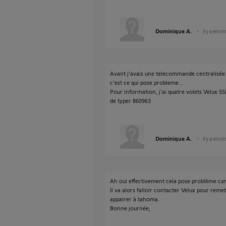
Dominique A.
il y a envi
Avant j'avais une telecommande centralisée 
c'est ce qui pose probleme...
Pour information, j'ai quatre volets Velux 
de typer 860963
Dominique A.
il y a envi
Ah oui effectivement cela pose problème ca
Il va alors falloir contacter Velux pour reme
appairer à tahoma.
Bonne journée,