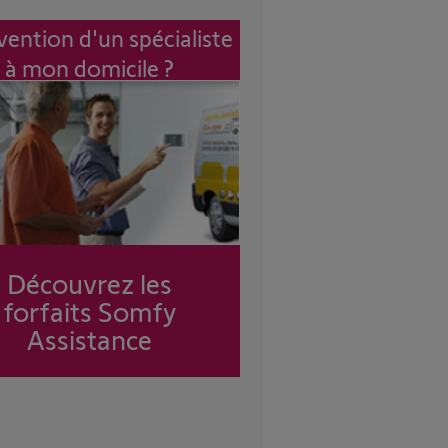
vention d'un spécialiste
à mon domicile ?
Découvrez les
forfaits Somfy
Assistance