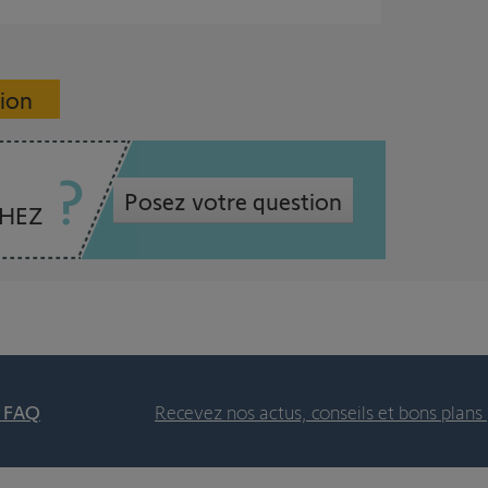
sion
Posez votre question
CHEZ
t FAQ
Recevez nos actus, conseils et bons plans 