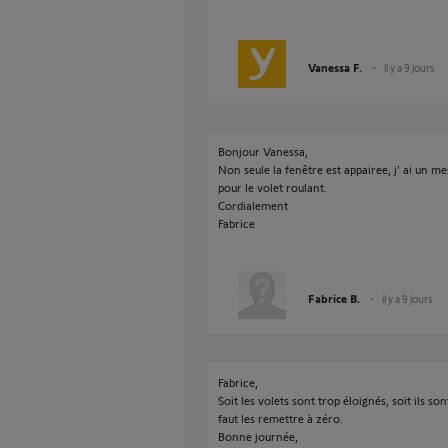
Vanessa F.
il y a 9 jours
Bonjour Vanessa,
Non seule la fenêtre est appairee, j' ai un
pour le volet roulant.
Cordialement
Fabrice
Fabrice B.
il y a 9 jours
Fabrice,
Soit les volets sont trop éloignés, soit ils son
faut les remettre à zéro.
Bonne journée,