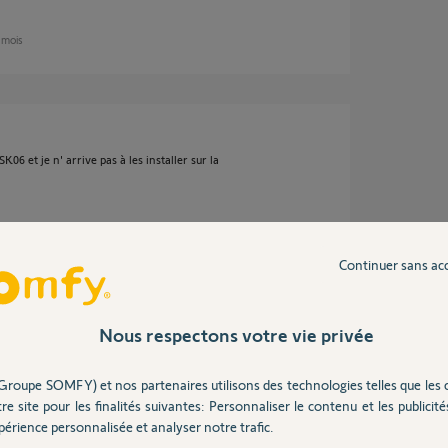
2 mois
K06 et je n' arrive pas à les installer sur la
Continuer sans ac
Nous respectons votre vie privée
Groupe SOMFY) et nos partenaires utilisons des technologies telles que les 
re site pour les finalités suivantes: Personnaliser le contenu et les publicités
t quel est le PIN de votre box?
érience personnalisée et analyser notre trafic.