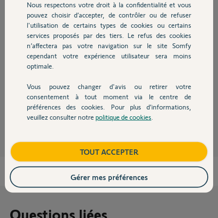
Merci, thx.
Nous respectons votre droit à la confidentialité et vous
Chauffage
pouvez choisir d’accepter, de contrôler ou de refuser
l'utilisation de certains types de cookies ou certains
services proposés par des tiers. Le refus des cookies
Autres produits
n’affectera pas votre navigation sur le site Somfy
cependant votre expérience utilisateur sera moins
optimale.
Vous pouvez changer d'avis ou retirer votre
Devis avec un pro
consentement à tout moment via le centre de
préférences des cookies. Pour plus d’informations,
Alex A.
veuillez consulter notre
politique de cookies
.
il y a environ 2 mois
Contact
Participer au fil de discussion
Boutique
TOUT ACCEPTER
Gérer mes préférences
Questions liées