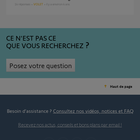
14
réponses
VOLET
il y a environ 4 ans
CE N'EST PAS CE
QUE VOUS RECHERCHEZ
Posez votre question
Haut de page
Besoin d’assistance ?
Consultez nos vidéos, notices et FAQ
Recevez nos actus, conseils et bons plans par email !