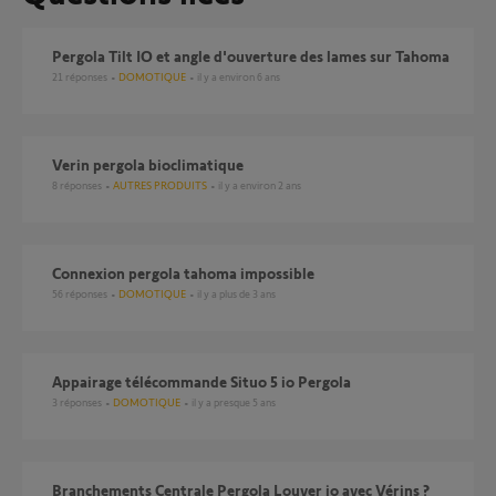
Pergola Tilt IO et angle d'ouverture des lames sur Tahoma
21
réponses
DOMOTIQUE
il y a environ 6 ans
verin pergola bioclimatique
8
réponses
AUTRES PRODUITS
il y a environ 2 ans
Connexion pergola tahoma impossible
56
réponses
DOMOTIQUE
il y a plus de 3 ans
Appairage télécommande Situo 5 io Pergola
3
réponses
DOMOTIQUE
il y a presque 5 ans
Branchements Centrale Pergola Louver io avec Vérins ?