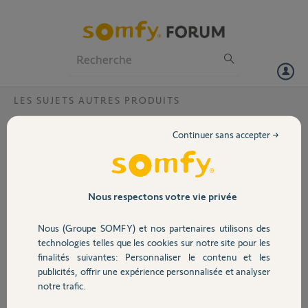
Particuliers
Professionnels
Forum
LES SUJETS AUTRES PRODUITS
Volet
¿Cabling Pergola Tilt 0º motor?
Continuer sans accepter →
Bonjour, hi.
Portail
I had a problem with my Pergola Tilt 0º motor,
trying to detach the motor from the pergola,
Garage
Nous respectons votre vie privée
the whole cable was pushed and detached from
the motor body. Need help to identify which
Nous (Groupe SOMFY) et nos partenaires utilisons des
cable color goes to what pin on the electronic
Sécurité
technologies telles que les cookies sur notre site pour les
board. I knnow the first two left pins are the 24V
finalités suivantes: Personnaliser le contenu et les
motor power input, but there is other 4, that are
publicités, offrir une expérience personnalisée et analyser
the Encoder Vdc and pins C1 and C2 lines. Need
Domotique
notre trafic.
to identify what pin is each line.