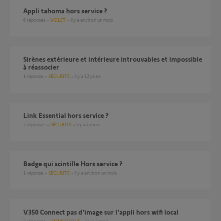
Appli tahoma hors service ?
6
réponses
VOLET
il y a environ un mois
Sirènes extérieure et intérieure introuvables et impossible
à réassocier
1
réponse
SÉCURITÉ
il y a 12 jours
Link Essential hors service ?
2
réponses
SÉCURITÉ
il y a 4 mois
badge qui scintille Hors service ?
1
réponse
SÉCURITÉ
il y a environ un mois
V350 Connect pas d'image sur l'appli hors wifi local