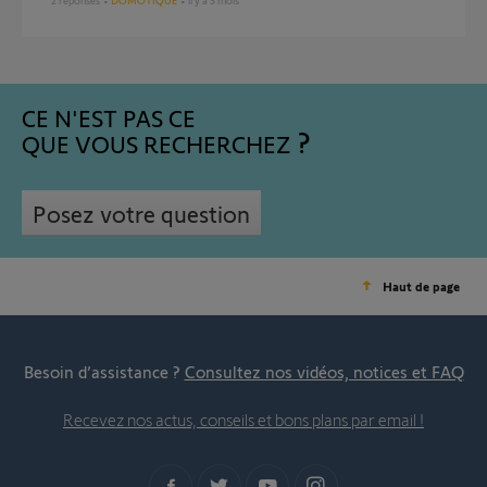
2
réponses
DOMOTIQUE
il y a 3 mois
CE N'EST PAS CE
QUE VOUS RECHERCHEZ
Posez votre question
Haut de page
Besoin d’assistance ?
Consultez nos vidéos, notices et FAQ
Recevez nos actus, conseils et bons plans par email !