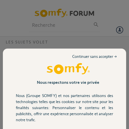
Particuliers
Professionnels
Forum
LES SUJETS VOLET
Volet
Application hors service
Continuer sans accepter →
Bonjour,
Portail
Je ne peux plus commander la fermeture / ouverture de mes volets à
distance.(TaHoma V2).
Je baisse le curseur ou le monte mais il ne se passe rien.
Garage
Nous respectons votre vie privée
Merci.
Nous (Groupe SOMFY) et nos partenaires utilisons des
Merci,
Sécurité
technologies telles que les cookies sur notre site pour les
finalités suivantes: Personnaliser le contenu et les
Isabelle C.
publicités, offrir une expérience personnalisée et analyser
Domotique
il y a environ un mois
notre trafic.
Participer au fil de discussion