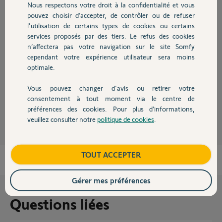
Nous respectons votre droit à la confidentialité et vous
Chauffage
pouvez choisir d’accepter, de contrôler ou de refuser
l'utilisation de certains types de cookies ou certains
Réponses
services proposés par des tiers. Le refus des cookies
Autres produits
n’affectera pas votre navigation sur le site Somfy
cependant votre expérience utilisateur sera moins
Bonjour Isabelle,
optimale.
Pouvz vous me communiquer le code pin de votre Tahoma.
Bonne journée
Vous pouvez changer d'avis ou retirer votre
Devis avec un pro
consentement à tout moment via le centre de
Vanessa F.
il y a environ un mois
préférences des cookies. Pour plus d’informations,
veuillez consulter notre
politique de cookies
.
Contact
Boutique
TOUT ACCEPTER
Gérer mes préférences
Questions liées