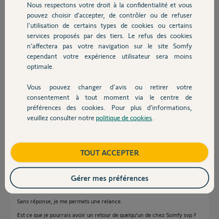
C’est la troisième fois que je rencontre un problème avec ce modèle
Nous respectons votre droit à la confidentialité et vous
Chauffage
de caméra alors que je suis pleinement satisfait de tous les autres
pouvez choisir d’accepter, de contrôler ou de refuser
appareil Somfy que je possède (Security / volets / thermostat …)
l'utilisation de certains types de cookies ou certains
services proposés par des tiers. Le refus des cookies
Autres produits
Ai-je vraiment pas de chance ou il y a de vrai problèmes connu avec
n’affectera pas votre navigation sur le site Somfy
ce modèle svp ?
cependant votre expérience utilisateur sera moins
optimale.
Que me proposez vous pour répondre à mon problème svp ?
Merci,
Vous pouvez changer d'avis ou retirer votre
Devis avec un pro
consentement à tout moment via le centre de
préférences des cookies. Pour plus d’informations,
Py G.
il y a environ un mois
veuillez consulter notre
politique de cookies
.
Contact
Boutique
TOUT ACCEPTER
Réponses
Gérer mes préférences
Bonjour,
Sans réponse, je me permets une relance.
Est ce que je pourrais avoir un retour de quelqu’un de chez Somfy svp ?