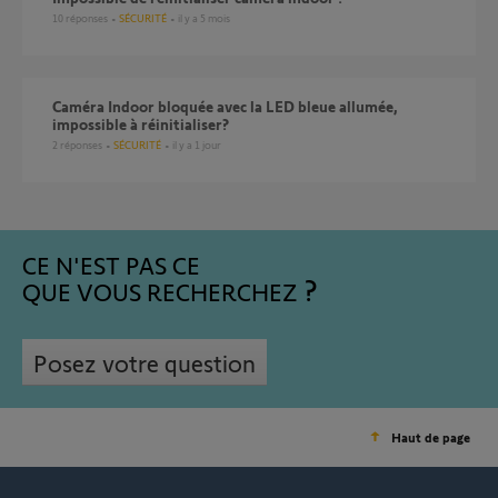
10
réponses
SÉCURITÉ
il y a 5 mois
Caméra Indoor bloquée avec la LED bleue allumée,
impossible à réinitialiser?
2
réponses
SÉCURITÉ
il y a 1 jour
CE N'EST PAS CE
QUE VOUS RECHERCHEZ
Posez votre question
Haut de page