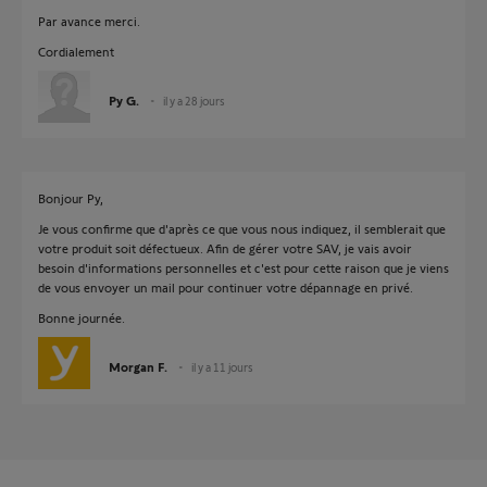
Par avance merci.
Cordialement
Py G.
il y a 28 jours
Bonjour Py,
Je vous confirme que d'après ce que vous nous indiquez, il semblerait que
votre produit soit défectueux. Afin de gérer votre SAV, je vais avoir
besoin d'informations personnelles et c'est pour cette raison que je viens
de vous envoyer un mail pour continuer votre dépannage en privé.
Bonne journée.
Morgan F.
il y a 11 jours