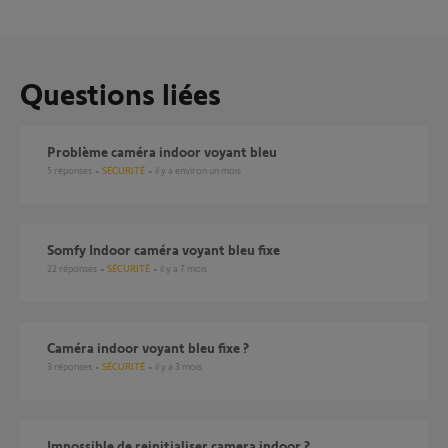
Questions liées
Problème caméra indoor voyant bleu
5
réponses
SÉCURITÉ
il y a environ un mois
Somfy Indoor caméra voyant bleu fixe
22
réponses
SÉCURITÉ
il y a 7 mois
Caméra indoor voyant bleu fixe ?
3
réponses
SÉCURITÉ
il y a 3 mois
impossible de reinitialiser camera indoor ?