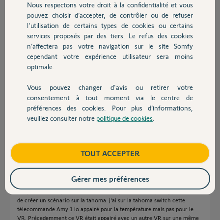
Nous respectons votre droit à la confidentialité et vous
Chauffage
Participer au fil de discussion
pouvez choisir d’accepter, de contrôler ou de refuser
l'utilisation de certains types de cookies ou certains
services proposés par des tiers. Le refus des cookies
Autres produits
Réponses
n’affectera pas votre navigation sur le site Somfy
cependant votre expérience utilisateur sera moins
optimale.
Bonjour
Vous pouvez changer d'avis ou retirer votre
Devis avec un pro
Pouvez-vous relire et reformuler votre question difficilement
consentement à tout moment via le centre de
compréhensible. Merci !
préférences des cookies. Pour plus d’informations,
veuillez consulter notre
politique de cookies
.
Contact
Jean-Luc B.
il y a 30 jours
Boutique
TOUT ACCEPTER
Bonjour,
Gérer mes préférences
la télécommande Amy 1io a deux possibilités : l'ouverture fermeture du
VR (volet roulant) et le recueil de la température de la pièce, permettant
de créer un scénario sur la tahoma. j'ai sur la tahoma switch cette
télecommande Amy 1 io appairé pour la température mais pas pour le
VR. Précedemment ce VR était appairé avec un autre VR sur une même