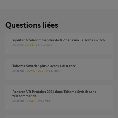
Questions liées
Ajouter 6 télécommandes de VR dans ma TaHoma switch
3
réponses
VOLET
il y a 22 jours
Tahoma Switch : plus d acces a distance
2
réponses
DOMOTIQUE
il y a 17 jours
rentrer VR Profalux 2024 dans Tahoma Switch sans
télécommande
2
réponses
VOLET
il y a 9 mois