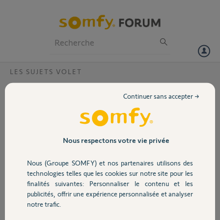
Particuliers
Professionnels
Forum
LES SUJETS VOLET
Volet
VR et Tahoma switch
Continuer sans accepter →
Bonjour,
Portail
j'ai une télécommande Amy 1 io qui fonctionne avec un VR, j'ai sur la
tahoma l'amy 1 io en température. l'appairage avec la télécommande
Garage
Nous respectons votre vie privée
, le VR et tahoma ne fonctionne pas, précédemment j'avais cette
télécommande appairée avec un autre VR sur Tahoma. que dois-je
Nous (Groupe SOMFY) et nos partenaires utilisons des
faire ?
Sécurité
technologies telles que les cookies sur notre site pour les
Merci,
finalités suivantes: Personnaliser le contenu et les
publicités, offrir une expérience personnalisée et analyser
Domotique
notre trafic.
daniel B.
il y a environ un mois