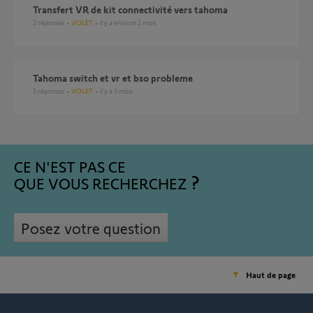
transfert VR de kit connectivité vers tahoma
2
réponses
VOLET
il y a environ 2 mois
Tahoma switch et vr et bso probleme
5
réponses
VOLET
il y a 3 mois
CE N'EST PAS CE
QUE VOUS RECHERCHEZ
Posez votre question
Haut de page