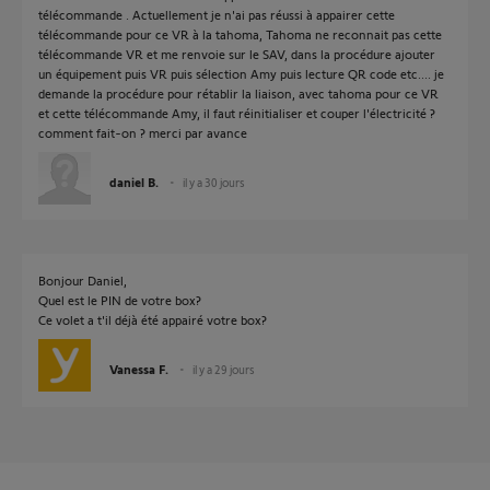
télécommande . Actuellement je n'ai pas réussi à appairer cette
télécommande pour ce VR à la tahoma, Tahoma ne reconnait pas cette
télécommande VR et me renvoie sur le SAV, dans la procédure ajouter
un équipement puis VR puis sélection Amy puis lecture QR code etc.... je
demande la procédure pour rétablir la liaison, avec tahoma pour ce VR
et cette télécommande Amy, il faut réinitialiser et couper l'électricité ?
comment fait-on ? merci par avance
daniel B.
il y a 30 jours
Bonjour Daniel,
Quel est le PIN de votre box?
Ce volet a t'il déjà été appairé votre box?
Vanessa F.
il y a 29 jours