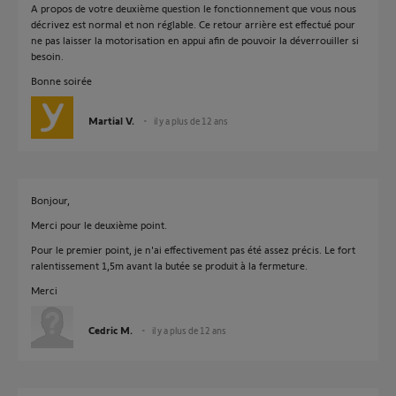
A propos de votre deuxième question le fonctionnement que vous nous
décrivez est normal et non réglable. Ce retour arrière est effectué pour
ne pas laisser la motorisation en appui afin de pouvoir la déverrouiller si
besoin.
Bonne soirée
Martial V.
il y a plus de 12 ans
Bonjour,
Merci pour le deuxième point.
Pour le premier point, je n'ai effectivement pas été assez précis. Le fort
ralentissement 1,5m avant la butée se produit à la fermeture.
Merci
Cedric M.
il y a plus de 12 ans