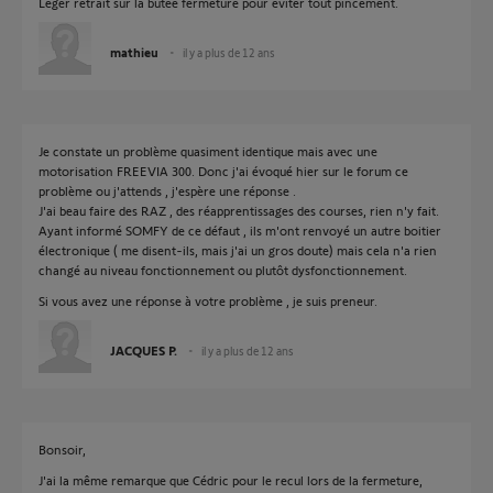
Léger retrait sur la butée fermeture pour éviter tout pincement.
mathieu
il y a plus de 12 ans
Je constate un problème quasiment identique mais avec une
motorisation FREEVIA 300. Donc j'ai évoqué hier sur le forum ce
problème ou j'attends , j'espère une réponse .
J'ai beau faire des RAZ , des réapprentissages des courses, rien n'y fait.
Ayant informé SOMFY de ce défaut , ils m'ont renvoyé un autre boitier
électronique ( me disent-ils, mais j'ai un gros doute) mais cela n'a rien
changé au niveau fonctionnement ou plutôt dysfonctionnement.
Si vous avez une réponse à votre problème , je suis preneur.
JACQUES P.
il y a plus de 12 ans
Bonsoir,
J'ai la même remarque que Cédric pour le recul lors de la fermeture,