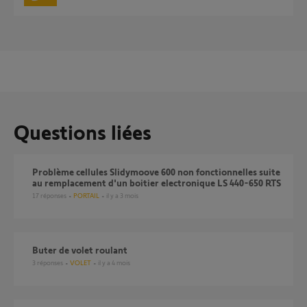
Questions liées
Problème cellules Slidymoove 600 non fonctionnelles suite
au remplacement d'un boitier electronique LS 440-650 RTS
17
réponses
PORTAIL
il y a 3 mois
Buter de volet roulant
3
réponses
VOLET
il y a 4 mois