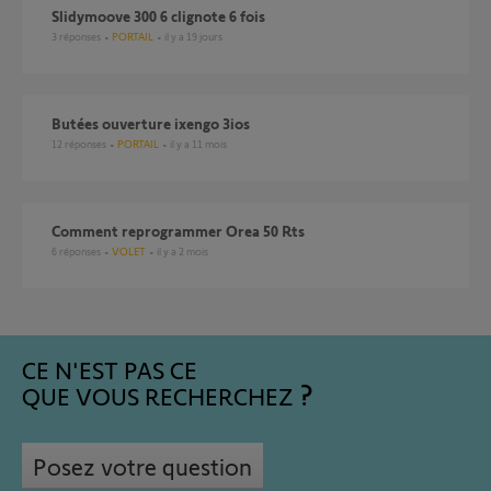
slidymoove 300 6 clignote 6 fois
3
réponses
PORTAIL
il y a 19 jours
butées ouverture ixengo 3ios
12
réponses
PORTAIL
il y a 11 mois
comment reprogrammer Orea 50 Rts
6
réponses
VOLET
il y a 2 mois
CE N'EST PAS CE
QUE VOUS RECHERCHEZ
Posez votre question