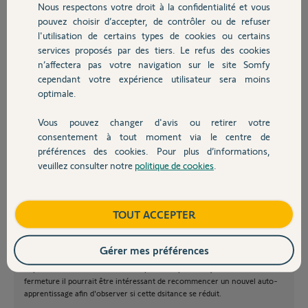
revient en arrière de 2 ou 3 cm se qui est gênant pour une bonne prise
Nous respectons votre droit à la confidentialité et vous
Chauffage
sur la mâchoire de maintien. Est-ce normal et réglable ?
pouvez choisir d’accepter, de contrôler ou de refuser
l'utilisation de certains types de cookies ou certains
Merci pour vos réponses
services proposés par des tiers. Le refus des cookies
Autres produits
n’affectera pas votre navigation sur le site Somfy
Cedric M.
cependant votre expérience utilisateur sera moins
il y a plus de 12 ans
optimale.
Vous pouvez changer d'avis ou retirer votre
Devis avec un pro
consentement à tout moment via le centre de
préférences des cookies. Pour plus d’informations,
veuillez consulter notre
politique de cookies
.
Bonjour Cédric,
Contact
Merci pour votre précision.
Boutique
TOUT ACCEPTER
Nous vous prions de bien vouloir consulter ce sujet :
Moteur portail freevia ralenti 1m avant la fermeture
Gérer mes préférences
Cependant si le ralentissement se produit a partir d'1,5m avant la
fermeture il pourrait être intéressant de recommencer un nouvel auto-
apprentissage afin d'observer si cette dsitance se réduit.