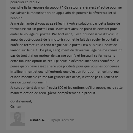
pourquoi ce recul ?
quand je lis la réponse du support " Ce retour arrière est effectué pour ne
pas laisser la motorisation en appui afin de pouvoir la déverrouiller si
besoin"
Je me demande si vous avez réfléchi à votre solution, car cette butée de
fermeture sur un portail coulissant sert aussi de point de contact pour
éviter le voilage du portail. Par fort vent, il est indispensable d'avoir un
appui du coté opposé de la motorisation et le fait de reculer le portail en
butée de fermeture le rend fragile car le portail n'a plus que 1 point de
liaison sur le haut . De plus, l'argument du déverrouillage ne me convaint
pas du tout ,j'ai un moteur de garage somfy et lorsqu'il se ferme sans
cette maudite option de recul je peux le déverrouiller sans problème. Je
pense qu'on paye assez chère vos produits pour que vous les conceviez
intelligemment et quand j'entends que c'est un fonctionnement normal
et non modifiable ça me fait grincer des dents, n'est ce pas au client de
dire ce qui est normal !!!
Je suis content de mon freevia 600 et les options qu'il propose, mais cette
maudite option de recul gâche complètement le produit.
Cordialement,
Osman
Osman A.
il y a plus de 9 ans