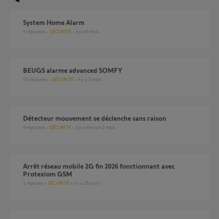
System Home Alarm
9
réponses
SÉCURITÉ
il y a 6 mois
BEUGS alarme advanced SOMFY
15
réponses
SÉCURITÉ
il y a 3 mois
Détecteur mouvement se déclenche sans raison
8
réponses
SÉCURITÉ
il y a environ 2 mois
Arrêt réseau mobile 2G fin 2026 fonctionnant avec
Protexiom GSM
1
réponse
SÉCURITÉ
il y a 20 jours