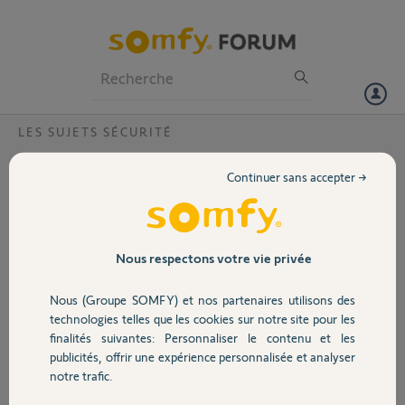
Particuliers
Professionnels
Forum
LES SUJETS SÉCURITÉ
Volet
arreter systeme d'alarme pour déplacer 1
Continuer sans accepter →
détecteur?
Portail
Je voudrais arrêter ma centrale rtc protection 600, le temps de
déplacer ailleurs un détecteur de mouvement; pour éviter que mon
Garage
alarme déclenche le temps de l'intervention, dois je
Nous respectons votre vie privée
débrancher seulement le cordon Téléphonique de la centrale ? ou
autre? merci de me répondre.
Nous (Groupe SOMFY) et nos partenaires utilisons des
Sécurité
technologies telles que les cookies sur notre site pour les
Gérard
finalités suivantes: Personnaliser le contenu et les
il y a plus de 12 ans
publicités, offrir une expérience personnalisée et analyser
Domotique
Participer au fil de discussion
notre trafic.