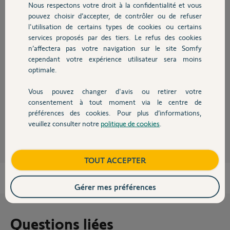
Nous respectons votre droit à la confidentialité et vous
Chauffage
pouvez choisir d’accepter, de contrôler ou de refuser
Réponses
l'utilisation de certains types de cookies ou certains
services proposés par des tiers. Le refus des cookies
Autres produits
n’affectera pas votre navigation sur le site Somfy
cependant votre expérience utilisateur sera moins
Avant d’ouvrir l’élément, effectuez un appui long sur la touche off de
votre télécommande ou de votre clavier (après avoir saisi votre code),
optimale.
jusqu'à obtenir 2 bips sur la centrale. Le système d’autoprotection est
ainsi désactivé pendant 2 minutes et vous permet ainsi d’ouvrir l’élément
Vous pouvez changer d'avis ou retirer votre
sans déclencher votre système d’alarme
Devis avec un pro
consentement à tout moment via le centre de
préférences des cookies. Pour plus d’informations,
Anonyme
il y a plus de 12 ans
veuillez consulter notre
politique de cookies
.
Contact
Boutique
TOUT ACCEPTER
Gérer mes préférences
Questions liées