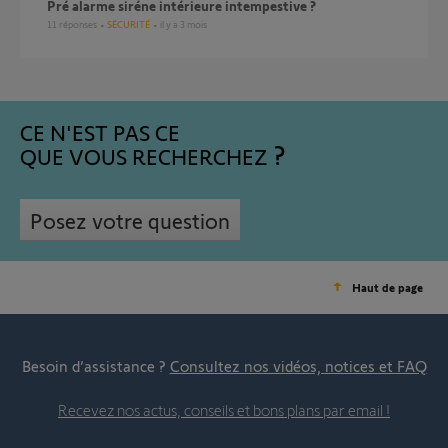
Pré alarme siréne intérieure intempestive ?
11
réponses
SÉCURITÉ
il y a 3 mois
CE N'EST PAS CE
QUE VOUS RECHERCHEZ
Posez votre question
Haut de page
Besoin d’assistance ?
Consultez nos vidéos, notices et FAQ
Recevez nos actus, conseils et bons plans par email !